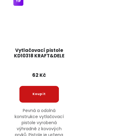
TIP
Vytlačovací pistole
KD10318 KRAFT&DELE
62 Kč
Pevná a odolná
konstrukce vytlačovací
pistole vyrobená
výhradně z kovových
prvků. Pistole je určena