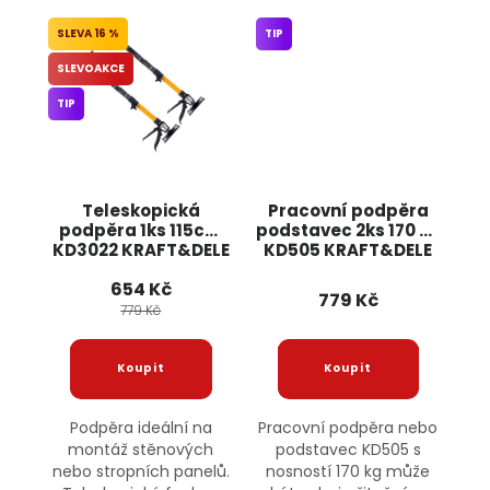
16 %
TIP
SLEVOAKCE
TIP
Teleskopická
Pracovní podpěra
podpěra 1ks 115cm
podstavec 2ks 170 kg
KD3022 KRAFT&DELE
KD505 KRAFT&DELE
654 Kč
779 Kč
779 Kč
Podpěra ideální na
Pracovní podpěra nebo
montáž stěnových
podstavec KD505 s
nebo stropních panelů.
nosností 170 kg může