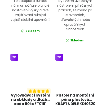
Teleskopická funkce
být velmi užitečným
nám umožňuje plynulé
nástrojem při různých
nastavení výšky a dvě
pracích, zejména při
zajišťovací rukojeti
stavebních,
zajistí stabilní upevnění.
dřevařských nebo
opravářských
činnostech.
Skladem
Skladem
TIP
TIP
Vyrovnávací systém
Pistole na montážní
na obklady a dlažbu
pěnu plastová
sada 50ks FT0151
KRAFT&DELE KD10320