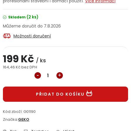
profesionální stavební i domácí použití.
Více informací
Jaký je aktuální stav mé objednávky?
(2 ks)
Skladem
Velkoobchodní spolupráce (B2B)
Prodejna nářadí
7.8.2026
Možnosti doručení
Servis nářadí
Hodnocení obchodu
Doprava a platba
Váš zákaznický účet
Kontakt
199 Kč
/ ks
164,46 Kč bez DPH
PODPORA
Měrná cena:
Reklamační formulář
Odstoupení ve lhůtě 14 dní
PŘIDAT DO KOŠÍKU
Obchodní podmínky
Reklamační řád
Kód zboží:
G01190
Podmínky ochrany osobních údajů
Značka:
GEKO