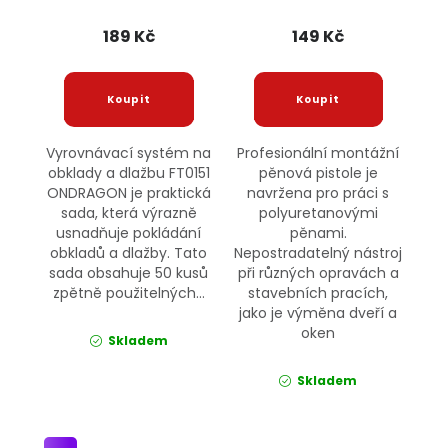
ONDRAGON
189 Kč
149 Kč
Vyrovnávací systém na
Profesionální montážní
obklady a dlažbu FT0151
pěnová pistole je
ONDRAGON je praktická
navržena pro práci s
sada, která výrazně
polyuretanovými
usnadňuje pokládání
pěnami.
obkladů a dlažby. Tato
Nepostradatelný nástroj
sada obsahuje 50 kusů
při různých opravách a
zpětně použitelných...
stavebních pracích,
jako je výměna dveří a
oken
Skladem
Skladem