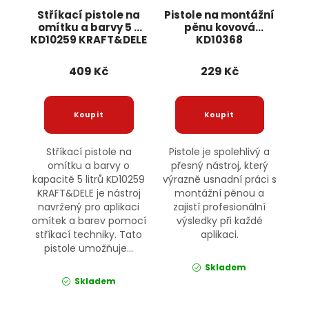
Stříkací pistole na
Pistole na montážní
omítku a barvy 5 L
pěnu kovová
KD10259 KRAFT&DELE
KD10368
KRAFT&DELE
409 Kč
229 Kč
Stříkací pistole na
Pistole je spolehlivý a
omítku a barvy o
přesný nástroj, který
kapacitě 5 litrů KD10259
výrazně usnadní práci s
KRAFT&DELE je nástroj
montážní pěnou a
navržený pro aplikaci
zajistí profesionální
omítek a barev pomocí
výsledky při každé
stříkací techniky. Tato
aplikaci.
pistole umožňuje...
Skladem
Skladem