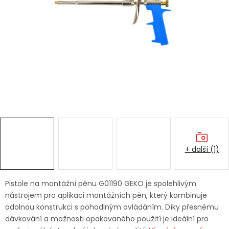
Dětská hřiště
Autodoplňky
Vánoce
Ochranné pomůcky
Fotovoltaika
+ další (1)
Výprodej
Značky
Pistole na montážní pěnu G01190 GEKO je spolehlivým
nástrojem pro aplikaci montážních pěn, který kombinuje
odolnou konstrukci s pohodlným ovládáním. Díky přesnému
dávkování a možnosti opakovaného použití je ideální pro