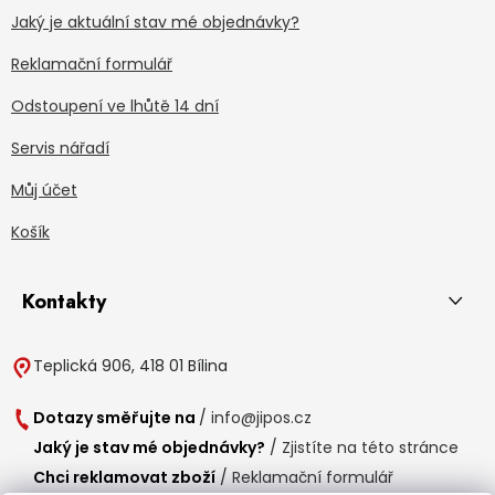
Jaký je aktuální stav mé objednávky?
Reklamační formulář
Odstoupení ve lhůtě 14 dní
Servis nářadí
Můj účet
Košík
Kontakty
Teplická 906, 418 01 Bílina
Dotazy směřujte na
/
info@jipos.cz
Jaký je stav mé objednávky?
/
Zjistíte na této stránce
Chci reklamovat zboží
/
Reklamační formulář