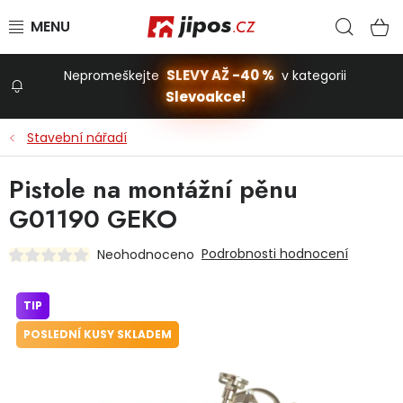
Přejít na obsah
Hled
N
SLEVY AŽ -40 %
Nepromeškejte
v kategorii
Slevoakce!
Slevoakce
Stavební nářadí
Zahrada
Pistole na montážní pěnu
G01190 GEKO
Stavba a dům
Podrobnosti hodnocení
Neohodnoceno
Dílna
TIP
POSLEDNÍ KUSY SKLADEM
Domácnost