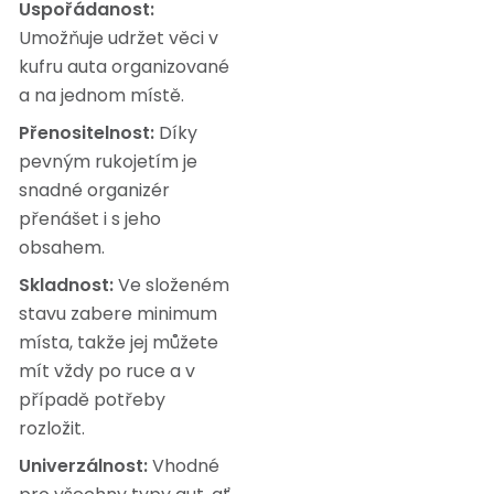
Uspořádanost:
Umožňuje udržet věci v
kufru auta organizované
a na jednom místě.
Přenositelnost:
Díky
pevným rukojetím je
snadné organizér
přenášet i s jeho
obsahem.
Skladnost:
Ve složeném
stavu zabere minimum
místa, takže jej můžete
mít vždy po ruce a v
případě potřeby
rozložit.
Univerzálnost:
Vhodné