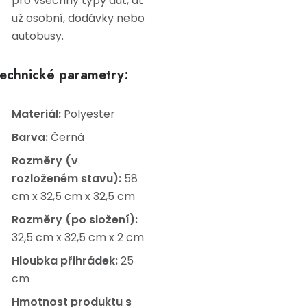
pro všechny typy aut, ať
už osobní, dodávky nebo
autobusy.
echnické parametry:
Materiál:
Polyester
Barva:
Černá
Rozměry (v
rozloženém stavu):
58
cm x 32,5 cm x 32,5 cm
Rozměry (po složení):
32,5 cm x 32,5 cm x 2 cm
Hloubka přihrádek:
25
cm
Hmotnost produktu s