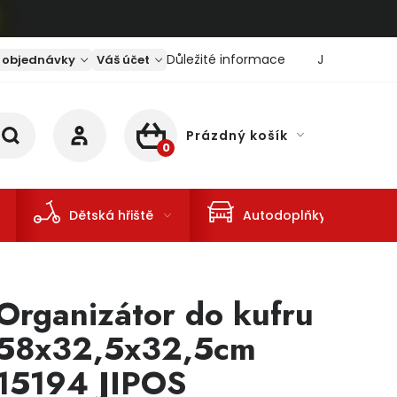
Důležité informace
Jaký je aktu
 objednávky
Váš účet
Prázdný košík
NÁKUPNÍ KOŠÍK
Dětská hřiště
Autodoplňky
Organizátor do kufru
58x32,5x32,5cm
15194 JIPOS