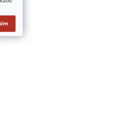
Můžou
sím