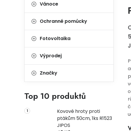
Vánoce
Ochranné pomůcky
O
5
Fotovoltaika
J
Výprodej
P
a
Značky
p
v
o
Top 10 produktů
r
č
Kovové hroty proti
u
ptákům 50cm, 1ks R1523
JIPOS
V