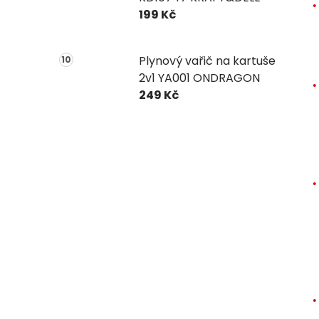
199 Kč
Plynový vařič na kartuše
2v1 YA001 ONDRAGON
249 Kč