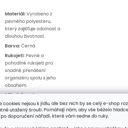
Materiál:
Vyrobeno z
pevného polyesteru,
který zajišťuje odolnost a
dlouhou životnost.
Barva:
Černá
Rukojeti:
Pevné a
pohodlné rukojeti pro
snadné přenášení
organizéru spolu s jeho
obsahem.
Přihrádky a kapsy:
Organizér má tři velké
e cookies nejsou k jídlu, ale bez nich by se celý e-shop ro
atně utažený šroub. Pomáhají nám, aby vše běželo hladce
komory a čtyři praktické
 po doporučení nářadí, které vám sedne do ruky.
kapsy pro lepší
uspořádání.