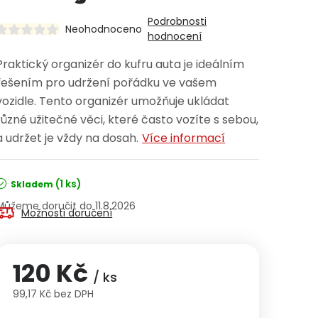
Podrobnosti
Neohodnoceno
hodnocení
Praktický organizér do kufru auta je ideálním
řešením pro udržení pořádku ve vašem
vozidle. Tento organizér umožňuje ukládat
různé užitečné věci, které často vozíte s sebou,
a udržet je vždy na dosah.
Více informací
(1 ks)
Skladem
11.8.2026
Možnosti doručení
120 Kč
/ ks
99,17 Kč bez DPH
Měrná cena: