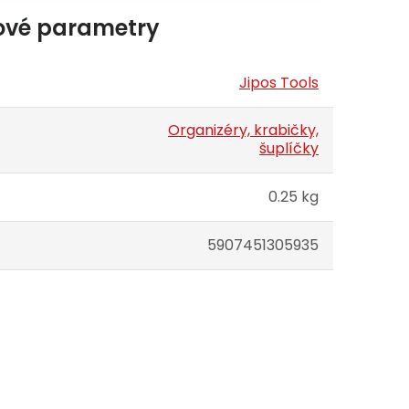
ové parametry
Jipos Tools
Organizéry, krabičky,
šuplíčky
0.25 kg
5907451305935