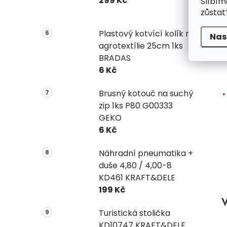
299 Kč
Slíbím
zůstat
Plastový kotvící kolík na
Nas
agrotextílie 25cm 1ks
BRADAS
6 Kč
Brusný kotouč na suchý
zip 1ks P80 G00333
GEKO
6 Kč
Náhradní pneumatika +
duše 4,80 / 4,00-8
KD461 KRAFT&DELE
199 Kč
V
Turistická stolička
KD10747 KRAFT&DELE