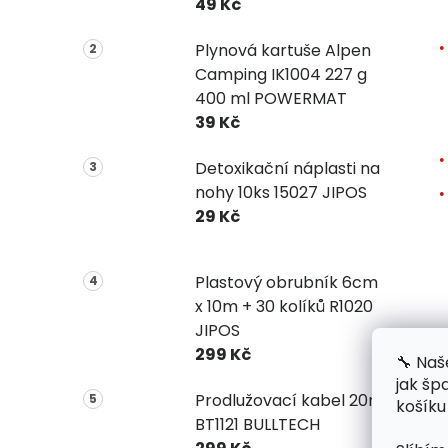
49 Kč
Plynová kartuše Alpen
Camping IK1004 227 g
400 ml POWERMAT
39 Kč
Detoxikační náplasti na
nohy 10ks 15027 JIPOS
29 Kč
Plastový obrubník 6cm
x 10m + 30 kolíků R1020
JIPOS
299 Kč
🔧 Naš
jak šp
Prodlužovací kabel 20m
košíku
BT1121 BULLTECH