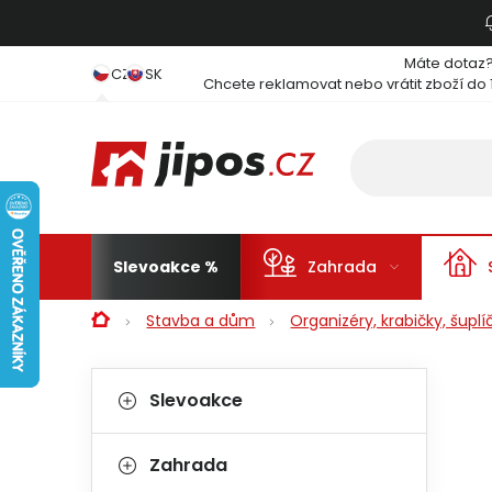
Přejít na obsah
Máte dotaz
CZ
SK
Chcete reklamovat nebo vrátit zboží do 
Slevoakce
Zahrada
Domů
Stavba a dům
Organizéry, krabičky, šuplí
Postranní panel
Kategorie
Přeskočit kategorie
Slevoakce
Zahrada