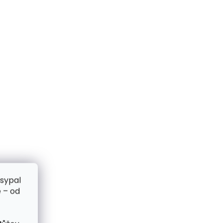
zsypal
 – od