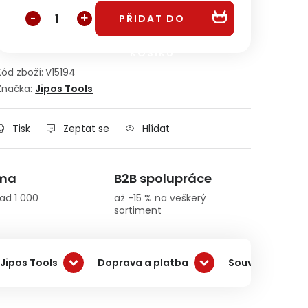
PŘIDAT DO
KOŠÍKU
Kód zboží:
V15194
Značka:
Jipos Tools
Tisk
Zeptat se
Hlídat
rma
B2B spolupráce
ad 1 000
až -15 % na veškerý
sortiment
Jipos Tools
Doprava a platba
Související pro