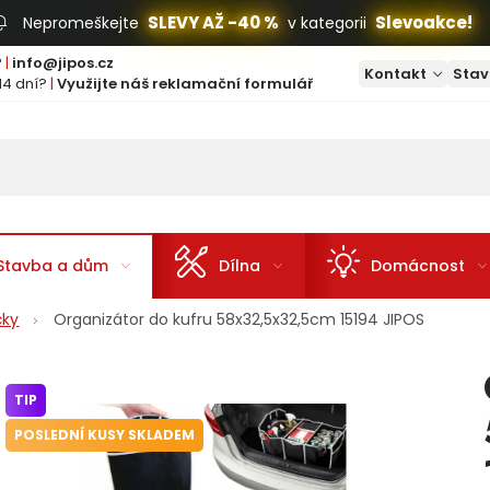
SLEVY AŽ -40 %
Slevoakce!
Nepromeškejte
v kategorii
?
|
info@jipos.cz
Kontakt
Stav
14 dní?
|
Využijte náš reklamační formulář
Stavba a dům
Dílna
Domácnost
čky
Organizátor do kufru 58x32,5x32,5cm 15194 JIPOS
TIP
POSLEDNÍ KUSY SKLADEM