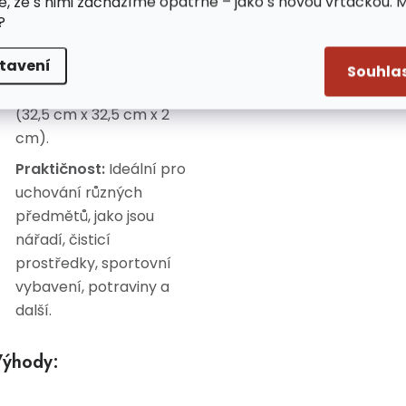
e, že s nimi zacházíme opatrně – jako s novou vrtačkou. 
Skladnost:
Možnost
?
složení organizéru, který
tavení
ve složeném stavu
Souhla
nezabere mnoho místa
(32,5 cm x 32,5 cm x 2
cm).
Praktičnost:
Ideální pro
uchování různých
předmětů, jako jsou
nářadí, čisticí
prostředky, sportovní
vybavení, potraviny a
další.
ýhody: