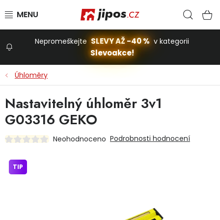
Přejít na obsah
Hled
N
SLEVY AŽ -40 %
Nepromeškejte
v kategorii
Slevoakce!
Slevoakce
Úhloměry
Zahrada
Nastavitelný úhloměr 3v1
G03316 GEKO
Stavba a dům
Podrobnosti hodnocení
Neohodnoceno
Dílna
TIP
Domácnost