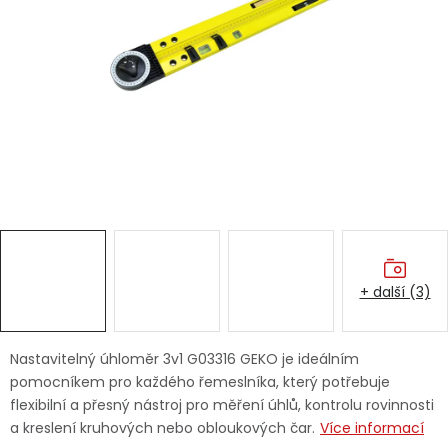
Dětská hřiště
Autodoplňky
Vánoce
Ochranné pomůcky
Fotovoltaika
+ další (3)
Výprodej
Značky
Nastavitelný úhloměr 3v1 G03316 GEKO je ideálním
pomocníkem pro každého řemeslníka, který potřebuje
flexibilní a přesný nástroj pro měření úhlů, kontrolu rovinnosti
a kreslení kruhových nebo obloukových čar.
Více informací