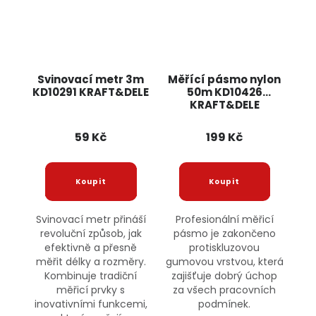
Svinovací metr 3m
Měřící pásmo nylon
KD10291 KRAFT&DELE
50m KD10426
KRAFT&DELE
59 Kč
199 Kč
Svinovací metr přináší
Profesionální měřicí
revoluční způsob, jak
pásmo je zakončeno
efektivně a přesně
protiskluzovou
měřit délky a rozměry.
gumovou vrstvou, která
Kombinuje tradiční
zajišťuje dobrý úchop
měřicí prvky s
za všech pracovních
inovativními funkcemi,
podmínek.