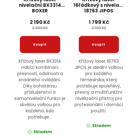
nivelační BX3314
16řádkový s nivelací
BOXER
18763 JIPOS
2 190 Kč
1 799 Kč
2 390 Kč
2 190 Kč
Křížový laser BX3314
Křížový laser 18763
nabízí kombinaci
JIPOS je ideální volbou
přesnosti, odolnosti a
pro každého
snadného ovládání.
řemeslníka, který
Díky bohatému
potřebuje spolehlivý,
příslušenství a
přesný a multifunkční
samonivelační funkci je
nivelizační přístroj pro
skvělou volbou pro
profesionální i domácí
každého, kdo
použití.
potřebuje...
Skladem
Skladem