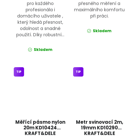
pro každého
přesného měření a
profesionála i
maximálního komfortu
domácího uživatele ,
při práci.
který hledá přesnost,
odolnost a snadné
Skladem
použití. Díky robustní...
Skladem
TIP
TIP
Měřící pásmo nylon
Metr svinovací 2m,
20m KD10424
19mm KD10290
KRAFT&DELE
KRAFT&DELE