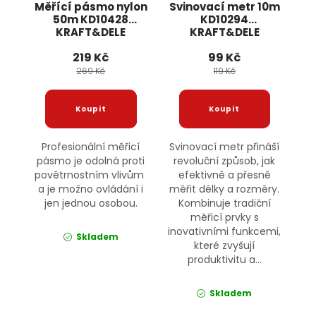
Měřící pásmo nylon
Svinovací metr 10m
50m KD10428
KD10294
KRAFT&DELE
KRAFT&DELE
219 Kč
99 Kč
269 Kč
119 Kč
Profesionální měřicí
Svinovací metr přináší
pásmo je odolná proti
revoluční způsob, jak
povětrnostním vlivům
efektivně a přesně
a je možno ovládání i
měřit délky a rozměry.
jen jednou osobou.
Kombinuje tradiční
měřicí prvky s
inovativními funkcemi,
Skladem
které zvyšují
produktivitu a...
Skladem