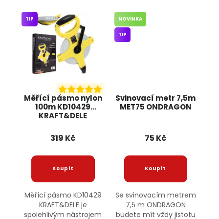
TIP
NOVINKA
TIP
Měřící pásmo nylon
Svinovací metr 7,5m
100m KD10429
MET75 ONDRAGON
KRAFT&DELE
319 Kč
75 Kč
Měřící pásmo KD10429
Se svinovacím metrem
KRAFT&DELE je
7,5 m ONDRAGON
spolehlivým nástrojem
budete mít vždy jistotu