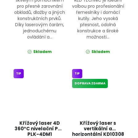
pro přesné zarovnání
volbou pro profesionální
obkladů, dlažby a jiných
řemeslníky i domácí
konstrukčních prvků.
kutily. Jeho vysoká
Díky laserovým čarám,
přesnost, odolná
jednoduchému
konstrukce a široké
ovládání a...
možnosti...
Skladem
Skladem
TIP
TIP
DOPRAVA ZDARMA
Křížový laser 4D
Křížový laser s
360°C nivelační PM-
vertikální a
PLK-4DM1
horizontální KD10308