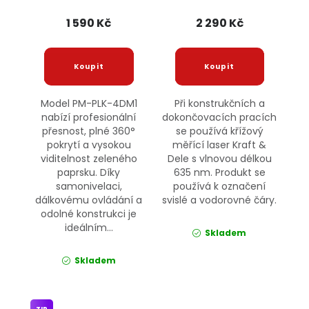
POWERMAT
KRAFT&DELE
1 590 Kč
2 290 Kč
Model PM-PLK-4DM1
Při konstrukčních a
nabízí profesionální
dokončovacích pracích
přesnost, plné 360°
se používá křížový
pokrytí a vysokou
měřící laser Kraft &
viditelnost zeleného
Dele s vlnovou délkou
paprsku. Díky
635 nm. Produkt se
samonivelaci,
používá k označení
dálkovému ovládání a
svislé a vodorovné čáry.
odolné konstrukci je
ideálním...
Skladem
Skladem