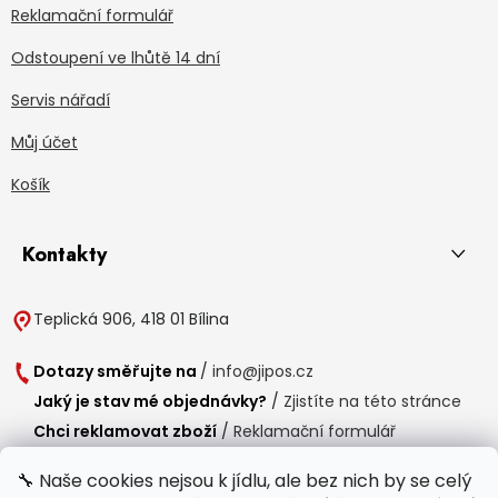
Reklamační formulář
Odstoupení ve lhůtě 14 dní
Servis nářadí
Můj účet
Košík
Kontakty
Teplická 906, 418 01 Bílina
Dotazy směřujte na
/
info@jipos.cz
Jaký je stav mé objednávky?
/
Zjistíte na této stránce
Chci reklamovat zboží
/
Reklamační formulář
Chci vrátit zboží do 14 dní
/
Formulář pro vrácení zboží
🔧 Naše cookies nejsou k jídlu, ale bez nich by se celý