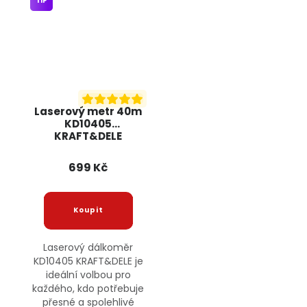
TIP
Laserový metr 40m
KD10405
KRAFT&DELE
699 Kč
Laserový dálkoměr
KD10405 KRAFT&DELE je
ideální volbou pro
každého, kdo potřebuje
přesné a spolehlivé