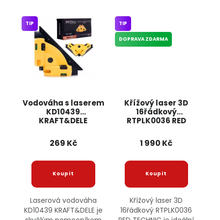
TIP
TIP
DOPRAVA ZDARMA
Vodováha s laserem
Křížový laser 3D
KD10439
16řádkový
KRAFT&DELE
RTPLK0036 RED
TECHNIC
269 Kč
1 990 Kč
Laserová vodováha
Křížový laser 3D
KD10439 KRAFT&DELE je
16řádkový RTPLK0036
skvělým pomocníkem
RED TECHNIC je ideální