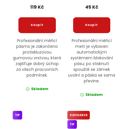
119 Kč
45 Kč
Profesionální měřicí
Profesionální měřicí
pásmo je zakončeno
metr je vybaven
protiskluzovou
automatickým
gumovou vrstvou, která
systémem blokování
zajišťuje dobrý úchop
pásu; po stisknutí
za všech pracovních
spouště se zámek
podmínek.
uvolní a páska se sama
převine.
Skladem
Skladem
TIP
SLEVOAKCE
TIP