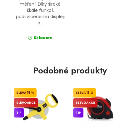
měření. Díky široké
škále funkcí,
podsvícenému displeji
a...
Skladem
Podobné produkty
18 %
16 %
SLEVOAKCE
SLEVOAKCE
TIP
TIP