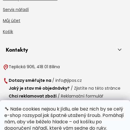
Servis nářadí
Můj účet
Košík
Kontakty
Teplická 906, 418 01 Bílina
Dotazy směřujte na
/
info@jipos.cz
Jaký je stav mé objednávky?
/
Zjistíte na této stránce
Chci reklamovat zboží
/
Reklamační formulář
Chci vrátit zboží do 14 dní
/
Formulář pro vrácení zboží
🔧 Naše cookies nejsou k jídlu, ale bez nich by se celý
e-shop rozsypal jak špatně utažený šroub. Pomáhají
Provozní doba
nám, aby vše běželo hladce – od košíku po
Po-Čt /
8:00 - 15:00
doporučení nářadí, které vám sedne do ruky.