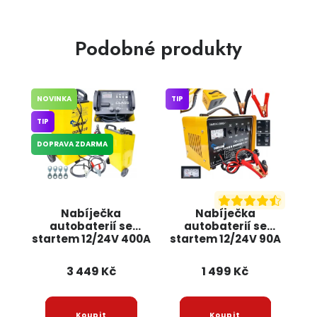
Podobné produkty
NOVINKA
TIP
TIP
DOPRAVA ZDARMA
Nabíječka
Nabíječka
autobaterií se
autobaterií se
startem 12/24V 400A
startem 12/24V 90A
OD5010 ONDRAGON
OD2232 ONDRAGON
3 449 Kč
1 499 Kč