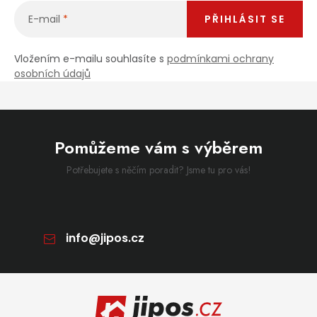
E-mail
PŘIHLÁSIT SE
Vložením e-mailu souhlasíte s
podmínkami ochrany
osobních údajů
Pomůžeme vám s výběrem
Potřebujete s něčím poradit? Jsme tu pro vás!
info
@
jipos.cz
Zápatí