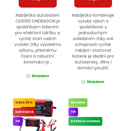
Nabíječka autobaterií
Nabíječka kombinuje
OD5010 ONDRAGON je
vysoký výkon a
spolehlivým řešením
spolehlivost s
pro efektivní údržbu a
jednoduchým
rychlý start vašich
ovládáním. Díky své
vozidel. Díky vysokému
schopnosti rychle
výkonu, přesnému
nabíjet i startovat
řízení a robustní
baterie je ideální pro
konstrukci je...
autoservisy, dílny i
domácí použití.
Skladem
Skladem
20 %
NOVINKA
SLEVOAKCE
TIP
TIP
DOPRAVA ZDARMA