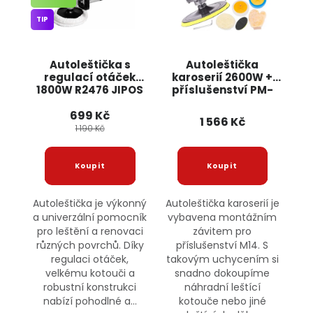
TIP
Autoleštička s
Autoleštička
regulací otáček
karoserií 2600W +
1800W R2476 JIPOS
příslušenství PM-
PS-2600T-Z5
699 Kč
POWERMAT
1 566 Kč
1 190 Kč
Autoleštička je výkonný
Autoleštička karoserií je
a univerzální pomocník
vybavena montážním
pro leštění a renovaci
závitem pro
různých povrchů. Díky
příslušenství M14. S
regulaci otáček,
takovým uchycením si
velkému kotouči a
snadno dokoupíme
robustní konstrukci
náhradní leštící
nabízí pohodlné a...
kotouče nebo jiné