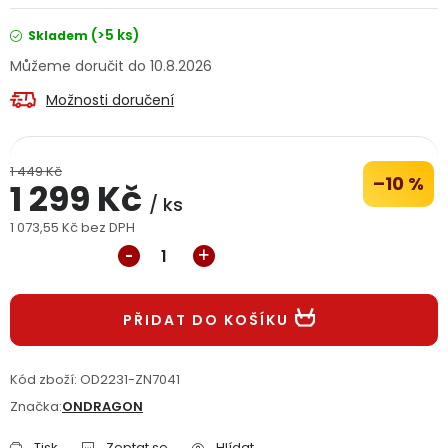
Jaký je aktuální stav mé objednávky?
(>5 ks)
Skladem
10.8.2026
Velkoobchodní spolupráce (B2B)
Prodejna nářadí
Možnosti doručení
Servis nářadí
Hodnocení obchodu
1 449 Kč
Doprava a platba
Váš zákaznický účet
Kontakt
–10 %
1 299 Kč
/ ks
1 073,55 Kč bez DPH
PODPORA
Měrná cena:
Reklamační formulář
Odstoupení ve lhůtě 14 dní
PŘIDAT DO KOŠÍKU
Obchodní podmínky
Reklamační řád
Kód zboží:
OD2231-ZN7041
Podmínky ochrany osobních údajů
Značka:
ONDRAGON
Tisk
Zeptat se
Hlídat