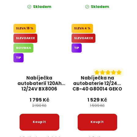
Skladem
Skladem
18 %
4 %
SLEVOAKCE
SLEVOAKCE
NOVINKA
TIP
TIP
Nabíječka
Nabíječka na
autobaterií 120Ah
autobaterie 12/24V,
12/24V BX8006
CB-40 G80014 GEKO
BOXER
1 795 Kč
1 529 Kč
2 190 Kč
1 599 Kč