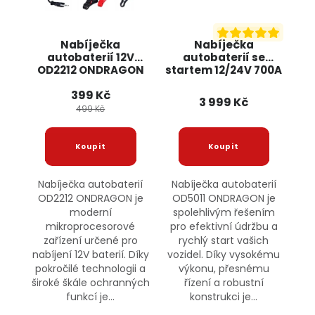
Nabíječka
Nabíječka
autobaterií 12V
autobaterií se
OD2212 ONDRAGON
startem 12/24V 700A
OD5011 ONDRAGON
399 Kč
3 999 Kč
499 Kč
Nabíječka autobaterií
Nabíječka autobaterií
OD2212 ONDRAGON je
OD5011 ONDRAGON je
moderní
spolehlivým řešením
mikroprocesorové
pro efektivní údržbu a
zařízení určené pro
rychlý start vašich
nabíjení 12V baterií. Díky
vozidel. Díky vysokému
pokročilé technologii a
výkonu, přesnému
široké škále ochranných
řízení a robustní
funkcí je...
konstrukci je...