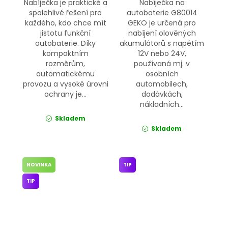
Nabíječka je praktické a
Nabíječka na
spolehlivé řešení pro
autobaterie G80014
každého, kdo chce mít
GEKO je určená pro
jistotu funkční
nabíjení olověných
autobaterie. Díky
akumulátorů s napětím
kompaktním
12V nebo 24V,
rozměrům,
používaná mj. v
automatickému
osobních
provozu a vysoké úrovni
automobilech,
ochrany je...
dodávkách,
nákladních...
Skladem
Skladem
NOVINKA
TIP
TIP