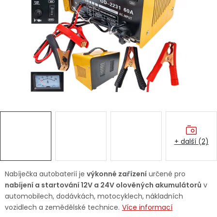
Dětská hřiště
Autodoplňky
Vánoce
Ochranné pomůcky
Fotovoltaika
+ další (2)
Výprodej
Značky
Nabíječka autobaterií je
výkonné zařízení
určené pro
nabíjení a startování 12V a 24V olověných akumulátorů
v
automobilech, dodávkách, motocyklech, nákladních
vozidlech a zemědělské technice.
Více informací