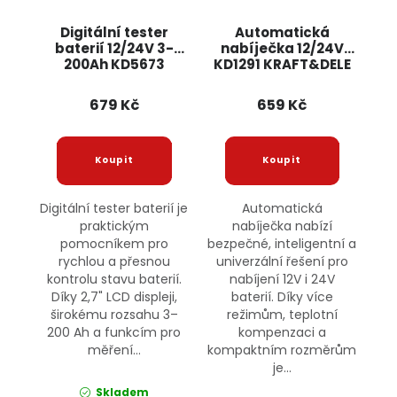
Digitální tester
Automatická
baterií 12/24V 3-
nabíječka 12/24V
200Ah KD5673
KD1291 KRAFT&DELE
KRAFT&DELE
679 Kč
659 Kč
Digitální tester baterií je
Automatická
praktickým
nabíječka nabízí
pomocníkem pro
bezpečné, inteligentní a
rychlou a přesnou
univerzální řešení pro
kontrolu stavu baterií.
nabíjení 12V i 24V
Díky 2,7" LCD displeji,
baterií. Díky více
širokému rozsahu 3–
režimům, teplotní
200 Ah a funkcím pro
kompenzaci a
měření...
kompaktním rozměrům
je...
Skladem