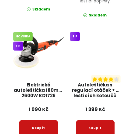
leštící doplňky.
Skladem
Skladem
NOVINKA
TIP
TIP
Elektrická
Autoleštička s
autoleštička 180mm
regulací otáček + 5
2600W KD1726
leštících kotoučů
KRAFT&DELE
OD9086 ONDRAGON
1 090 Kč
1 399 Kč