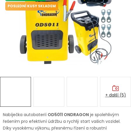
Dětská hřiště
POSLEDNÍ KUSY SKLADEM
Autodoplňky
Vánoce
Ochranné pomůcky
Fotovoltaika
Výprodej
+ další (5)
Značky
Nabíječka autobaterií
OD5011 ONDRAGON
je spolehlivým
řešením pro efektivní údržbu a rychlý start vašich vozidel.
Díky vysokému výkonu, přesnému řízení a robustní