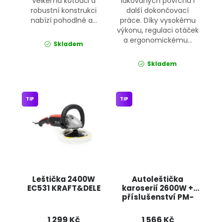
velkému kotouči a
lakovaných povrchů i
robustní konstrukci
další dokončovací
nabízí pohodlné a...
práce. Díky vysokému
výkonu, regulaci otáček
a ergonomickému...
Skladem
Skladem
TIP
TIP
Leštička 2400W
Autoleštička
EC531 KRAFT&DELE
karoserií 2600W +
příslušenství PM-
PS-2600T-Z5
POWERMAT
1 299 Kč
1 566 Kč