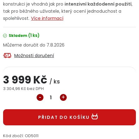
konstrukci je vhodná jak pro
intenzivní každodenní použití
,
Jaký je aktuální stav mé objednávky?
tak pro běžného uživatele, který ocení jednoduchost a
spolehlivost.
Více informací
Velkoobchodní spolupráce (B2B)
Prodejna nářadí
(1 ks)
Skladem
Servis nářadí
Hodnocení obchodu
7.8.2026
Doprava a platba
Váš zákaznický účet
Kontakt
Možnosti doručení
PODPORA
3 999 Kč
/ ks
3 304,96 Kč bez DPH
Reklamační formulář
Odstoupení ve lhůtě 14 dní
Měrná cena:
Obchodní podmínky
Reklamační řád
PŘIDAT DO KOŠÍKU
Podmínky ochrany osobních údajů
Kód zboží:
OD5011