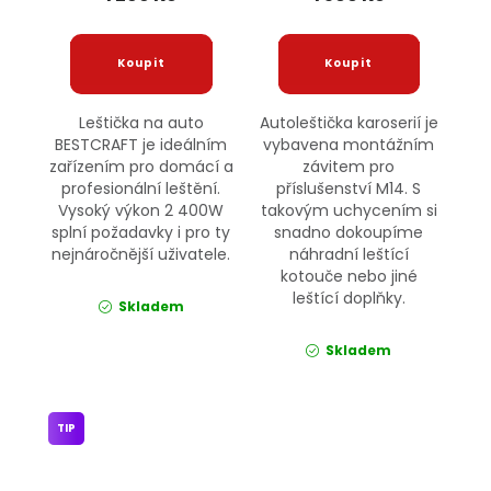
Leštička na auto
Autoleštička karoserií je
BESTCRAFT je ideálním
vybavena montážním
zařízením pro domácí a
závitem pro
profesionální leštění.
příslušenství M14. S
Vysoký výkon 2 400W
takovým uchycením si
splní požadavky i pro ty
snadno dokoupíme
nejnáročnější uživatele.
náhradní leštící
kotouče nebo jiné
leštící doplňky.
Skladem
Skladem
TIP