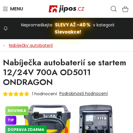
Přejít na obsah
Hled
N
SLEVY AŽ -40 %
Nepromeškejte
v kategorii
Slevoakce!
Slevoakce
Nabíječky autobaterií
Zahrada
Nabíječka autobaterií se startem
12/24V 700A OD5011
Stavba a dům
ONDRAGON
Podrobnosti hodnocení
1 hodnocení
Dílna
NOVINKA
Domácnost
TIP
DOPRAVA ZDARMA