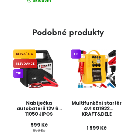
Skladem
Podobné produkty
14 %
TIP
SLEVOAKCE
TIP
Nabíječka
Multifunkční startér
autobaterií 12V 6A
4v1 KD1922
11050 JIPOS
KRAFT&DELE
599 Kč
1 599 Kč
699 Kč