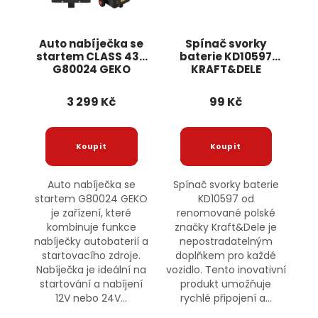
Auto nabíječka se
Spínač svorky
startem CLASS 430
baterie KD10597
G80024 GEKO
KRAFT&DELE
3 299 Kč
99 Kč
Auto nabíječka se
Spínač svorky baterie
startem G80024 GEKO
KD10597 od
je zařízení, které
renomované polské
kombinuje funkce
značky Kraft&Dele je
nabíječky autobaterií a
nepostradatelným
startovacího zdroje.
doplňkem pro každé
Nabíječka je ideální na
vozidlo. Tento inovativní
startování a nabíjení
produkt umožňuje
12V nebo 24V...
rychlé připojení a...