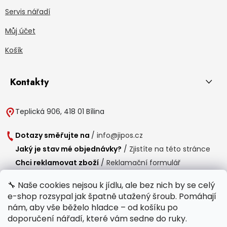
Servis nářadí
Můj účet
Košík
Kontakty
Teplická 906, 418 01 Bílina
Dotazy směřujte na
/
info@jipos.cz
Jaký je stav mé objednávky?
/
Zjistíte na této stránce
Chci reklamovat zboží
/
Reklamační formulář
Chci vrátit zboží do 14 dní
/
Formulář pro vrácení zboží
🔧 Naše cookies nejsou k jídlu, ale bez nich by se celý
e-shop rozsypal jak špatně utažený šroub. Pomáhají
Provozní doba
nám, aby vše běželo hladce – od košíku po
Po-Čt /
8:00 - 15:00
doporučení nářadí, které vám sedne do ruky.