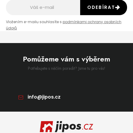
ODEBÍRAT
Vložením e-mailu souhlasíte s
podmínkami ochrany osobních
údajů
Pomůžeme vám s výběrem
Potřebujete s něčím poradit? Jsme tu pro vás!
info
@
jipos.cz
Zápatí