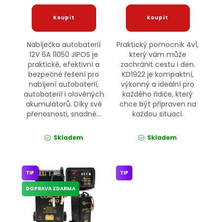
Nabíječka autobaterií
Praktický pomocník 4v1,
12V 6A 11050 JIPOS je
který vám může
praktické, efektivní a
zachránit cestu i den.
bezpečné řešení pro
KD1922 je kompaktní,
nabíjení autobaterií,
výkonný a ideální pro
autobaterií i olověných
každého řidiče, který
akumulátorů. Díky své
chce být připraven na
přenosnosti, snadné...
každou situaci.
Skladem
Skladem
TIP
TIP
DOPRAVA ZDARMA