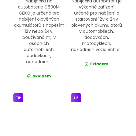
Nabíječka na
Nabíječka autobaterií je
autobaterie G80014
výkonné zařízení
GEKO je určená pro
určené pro nabíjení a
nabíjení olověných
startování 12V a 24V
akumulátorů s napětím
olověných akumulátorů
12V nebo 24V,
v automobilech,
používaná mj. v
dodávkách,
osobních
motocyklech,
automobilech,
nákladních vozidlech a...
dodávkách,
nákladních...
Skladem
Skladem
TIP
TIP