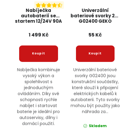
Nabíječka
Univerzální
autobaterií se
bateriové svorky 2ks
startem 12/24V 90A
G02400 GEKO
OD2232 ONDRAGON
1 499 Kč
55 Kč
Nabíječka kombinuje
Univerzální bateriové
vysoký výkon a
svorky G02400 jsou
spolehlivost s
konstrukční součástky,
jednoduchým
které slouží k připojení
ovládáním. Díky své
elektrických kabelů k
schopnosti rychle
autobaterii. Tyto svorky
nabíjet i startovat
mohou být použity jako
baterie je ideální pro
náhrada za...
autoservisy, dílny i
domácí použití.
Skladem