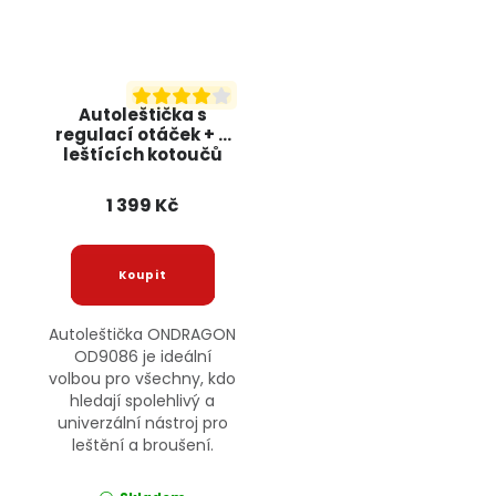
Autoleštička s
regulací otáček + 5
leštících kotoučů
OD9086 ONDRAGON
1 399 Kč
Autoleštička ONDRAGON
OD9086 je ideální
volbou pro všechny, kdo
hledají spolehlivý a
univerzální nástroj pro
leštění a broušení.