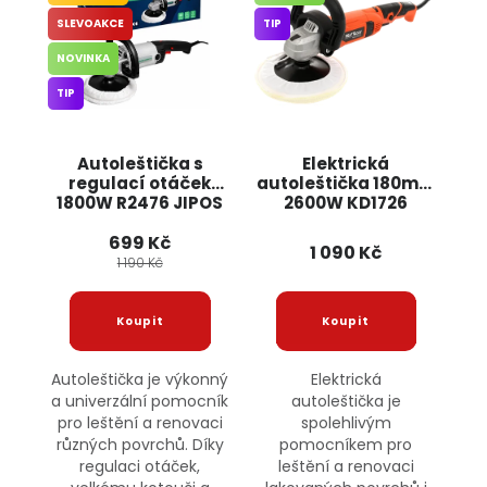
SLEVOAKCE
TIP
NOVINKA
TIP
Autoleštička s
Elektrická
regulací otáček
autoleštička 180mm
1800W R2476 JIPOS
2600W KD1726
KRAFT&DELE
699 Kč
1 090 Kč
1 190 Kč
Autoleštička je výkonný
Elektrická
a univerzální pomocník
autoleštička je
pro leštění a renovaci
spolehlivým
různých povrchů. Díky
pomocníkem pro
regulaci otáček,
leštění a renovaci