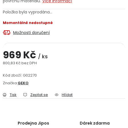
povrchu materiálů.
Více informací
Jaký je aktuální stav mé objednávky?
Položka byla vyprodána…
Velkoobchodní spolupráce (B2B)
Prodejna nářadí
Momentálně nedostupné
Možnosti doručení
Servis nářadí
Hodnocení obchodu
Doprava a platba
Váš zákaznický účet
Kontakt
969 Kč
/ ks
800,83 Kč bez DPH
PODPORA
Měrná cena:
Kód zboží:
G02270
Značka:
GEKO
Reklamační formulář
Odstoupení ve lhůtě 14 dní
Tisk
Zeptat se
Hlídat
Obchodní podmínky
Reklamační řád
Podmínky ochrany osobních údajů
Prodejna Jipos
Dárek zdarma