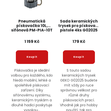
Pneumatická
Sada keramických
pískovačka 10L,
trysek pro pískovací
sifónová PM-PIA-10T
pistole 4ks G02025
POWERMAT
GEKO
1 159 Kč
179 Kč
Pískovačka je ideální
S touto sadou
volbou pro každého, kdo
keramických trysek
hledá mobilní, lehké a
GEKO G02025 budete
spolehlivé pískovací
mít vždy po ruce
zařízení. Díky
správnou velikost pro
sifónovému systému,
různé druhy
keramickým tryskám a
pískovacích prací.
dlouhé hadici poskytuje
Vhodné jak pro hobby
vysokou...
použití, tak pro