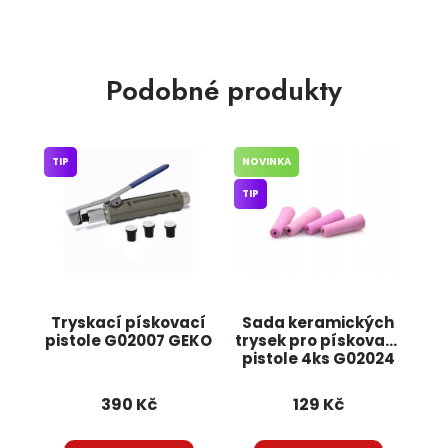
Podobné produkty
TIP
NOVINKA
TIP
Tryskací pískovací
Sada keramických
pistole G02007 GEKO
trysek pro pískovací
pistole 4ks G02024
GEKO
390 Kč
129 Kč