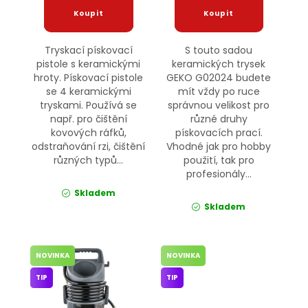
Tryskací pískovací
S touto sadou
pistole s keramickými
keramických trysek
hroty. Pískovací pistole
GEKO G02024 budete
se 4 keramickými
mít vždy po ruce
tryskami. Používá se
správnou velikost pro
např. pro čištění
různé druhy
kovových ráfků,
pískovacích prací.
odstraňování rzi, čištění
Vhodné jak pro hobby
různých typů...
použití, tak pro
profesionály...
Skladem
Skladem
NOVINKA
NOVINKA
TIP
TIP