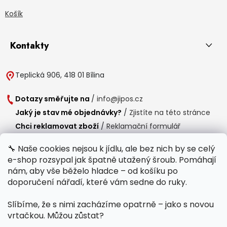
Košík
Kontakty
Teplická 906, 418 01 Bílina
Dotazy směřujte na
/
info@jipos.cz
Jaký je stav mé objednávky?
/
Zjistíte na této stránce
Chci reklamovat zboží
/
Reklamační formulář
Chci vrátit zboží do 14 dní
/
Formulář pro vrácení zboží
🔧 Naše cookies nejsou k jídlu, ale bez nich by se celý
e-shop rozsypal jak špatně utažený šroub. Pomáhají
Provozní doba
nám, aby vše běželo hladce – od košíku po
Po-Čt /
8:00 - 15:00
doporučení nářadí, které vám sedne do ruky.
Pá /
7:30 - 14:30
Slíbíme, že s nimi zacházíme opatrně – jako s novou
Polední přestávka /
11:00 - 11:30
vrtačkou. Můžou zůstat?