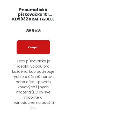
Pneumatická
pískovačka 10l
KD5932 KRAFT&DELE
859 Kč
Tato pískovačka je
ideální volbou pro
každého, kdo potřebuje
rychle a účinně upravit
nebo očistit povrch
kovových i jiných
materiálů. Díky své
mobilitě a
jednoduchému použití
je...