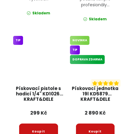
profesionály...
Skladem
Skladem
TIP
NOVINKA
TIP
DOPRAVA ZDARMA
Pískovací pistole s
Pískovací jednotka
hadicí 1/4" KD10261
19l KD5879
KRAFT&DELE
KRAFT&DELE
299 Kč
2 890 Kč