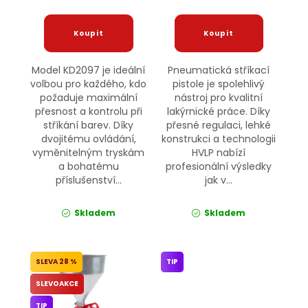
Model KD2097 je ideální
Pneumatická stříkací
volbou pro každého, kdo
pistole je spolehlivý
požaduje maximální
nástroj pro kvalitní
přesnost a kontrolu při
lakýrnické práce. Díky
stříkání barev. Díky
přesné regulaci, lehké
dvojitému ovládání,
konstrukci a technologii
vyměnitelným tryskám
HVLP nabízí
a bohatému
profesionální výsledky
příslušenství...
jak v...
Skladem
Skladem
28 %
TIP
SLEVOAKCE
TIP