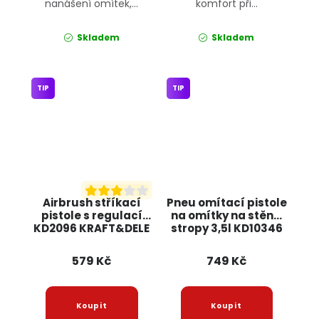
nanášení omítek,...
komfort při...
Skladem
Skladem
TIP
TIP
Airbrush stříkací
Pneu omítací pistole
pistole s regulací
na omítky na stěny,
KD2096 KRAFT&DELE
stropy 3,5l KD10346
KRAFT&DELE
579 Kč
749 Kč