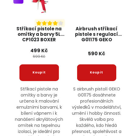
Stříkací pistole na
Airbrush stříkací
omítky a barvy 5L
pistole s regulací
CP1023 BOXER
G01175 GEKO
499 Kč
590 Kč
699 Kč
Stříkací pistole na
S airbrush pistolí GEKO
omítky a barvy je
G01175 dosáhnete
určena k malování
profesionálních
emulzními barvami, k
výsledků v modelářství,
bílení vápnem i k
umění i hobby činnosti.
nanášení akrylátových
Skvělá volba pro
omítek na tepelnou
každého, kdo hledá
izolaci, je ideální pro
přesnost, spolehlivost a