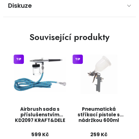
Diskuze
Související produkty
TIP
TIP
Airbrush sada s
Pneumatická
příslušenstvím
stříkací pistole s
KD2097 KRAFT&DELE
nádržkou 600ml
KD2090 KRAFT&DELE
599 Kč
259 Kč