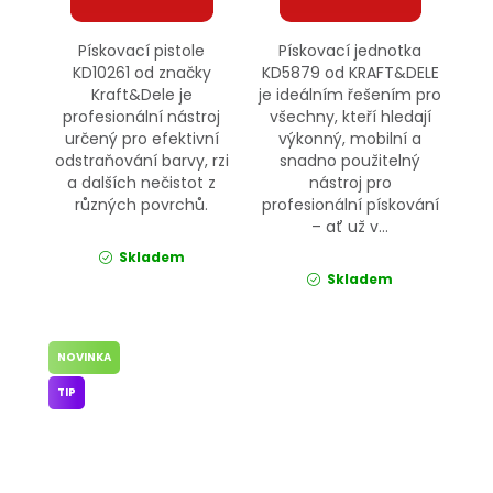
Pískovací pistole
Pískovací jednotka
KD10261 od značky
KD5879 od KRAFT&DELE
Kraft&Dele je
je ideálním řešením pro
profesionální nástroj
všechny, kteří hledají
určený pro efektivní
výkonný, mobilní a
odstraňování barvy, rzi
snadno použitelný
a dalších nečistot z
nástroj pro
různých povrchů.
profesionální pískování
– ať už v...
Skladem
Skladem
NOVINKA
TIP