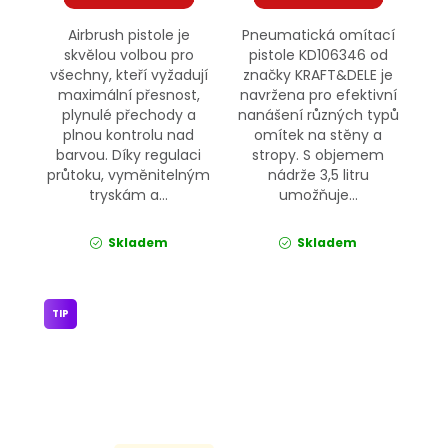
Airbrush pistole je
Pneumatická omítací
skvělou volbou pro
pistole KD106346 od
všechny, kteří vyžadují
značky KRAFT&DELE je
maximální přesnost,
navržena pro efektivní
plynulé přechody a
nanášení různých typů
plnou kontrolu nad
omítek na stěny a
barvou. Díky regulaci
stropy. S objemem
průtoku, vyměnitelným
nádrže 3,5 litru
tryskám a...
umožňuje...
Skladem
Skladem
TIP