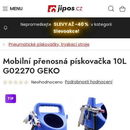
Přejít na obsah
Hled
N
SLEVY AŽ -40 %
Nepromeškejte
v kategorii
Slevoakce!
Slevoakce
Pneumatické pískovačky, tryskací stroje
Zahrada
Mobilní přenosná pískovačka 10L
G02270 GEKO
Stavba a dům
Podrobnosti hodnocení
Neohodnoceno
Dílna
TIP
Domácnost