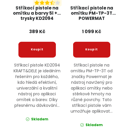
Stříkací pistole na
Stříkací pistole na
omítku a barvy 5l + 3
omítku PM-TP-3T
trysky KD2094
POWERMAT
KRAFT&DELE
389 Kč
1 099 Kč
Stříkací pistole KD2094
Stříkací pistole na
KRAFT&DELE je ideálním
omítku PM-TP-3T od
řešením pro každého,
značky Powermat je
kdo hledá efektivní,
nástroj navržený pro
univerzální a kvalitní
aplikaci omítky nebo
nástroj pro aplikaci
stěrkové hmoty na
omítek a barev. Díky
různé povrchy. Tato
přesnému dávkování...
stříkací pistole vám
umožňuje aplikovat...
Skladem
Skladem