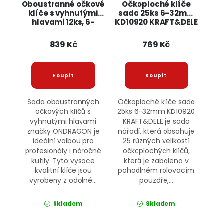
Oboustranné očkové
Očkoploché klíče
klíče s vyhnutými
sada 25ks 6-32mm
hlavami 12ks, 6-
KD10920 KRAFT&DELE
32mm OD9062
ONDRAGON
839 Kč
769 Kč
Sada oboustranných
Očkoploché klíče sada
očkových klíčů s
25ks 6-32mm KD10920
vyhnutými hlavami
KRAFT&DELE je sada
značky ONDRAGON je
nářadí, která obsahuje
ideální volbou pro
25 různých velikostí
profesionály i náročné
očkoplochých klíčů,
kutily. Tyto vysoce
která je zabalena v
kvalitní klíče jsou
pohodlném rolovacím
vyrobeny z odolné...
pouzdře,...
Skladem
Skladem