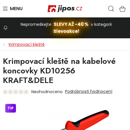
Přejít na obsah
Hled
N
SLEVY AŽ -40 %
Nepromeškejte
v kategorii
Slevoakce!
Slevoakce
Krimpovací kleště
Zahrada
Krimpovací kleště na kabelové
koncovky KD10256
Stavba a dům
KRAFT&DELE
Podrobnosti hodnocení
Neohodnoceno
Dílna
TIP
Domácnost