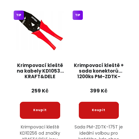
TIP
TIP
Krimpovací kleště
Krimpovací kleště +
na kabely KD10536
sada konektorů
KRAFT&DELE
1200ks PM-ZDTK-
175T POWERMAT
259 Kč
399 Kč
Krimpovací kleště
Sada PM-ZDTK-175T je
KD10256 od značky
ideální volbou pro