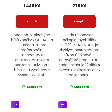
1 449 Kč
779 Kč
Sada očko-plochých
Sada ráčnových
klíčů značky ONDRAGON
očkoplochých klíčů
je určena jak pro
KD11301 KRAFT&DELE je
profesionální
skvělým nástrojem pro
mechaniky a
různé údržbové a
autoservisy, tak pro
opravářské práce. Tato
nadšené kutily. Tyto
sada obsahuje 12 klíčů s
klíče jsou vyrobeny z
různými velikostmi oček
vysoce kvalitní...
na jednom...
Skladem
Skladem
TIP
TIP