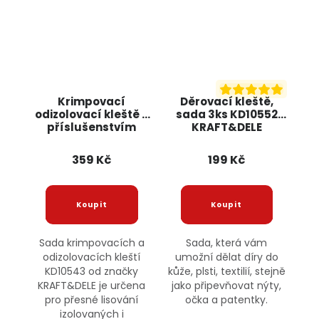
Krimpovací
Děrovací kleště,
odizolovací kleště s
sada 3ks KD10552
příslušenstvím
KRAFT&DELE
KD10543
KRAFT&DELE
359 Kč
199 Kč
Sada krimpovacích a
Sada, která vám
odizolovacích kleští
umožní dělat díry do
KD10543 od značky
kůže, plsti, textilií, stejně
KRAFT&DELE je určena
jako připevňovat nýty,
pro přesné lisování
očka a patentky.
izolovaných i