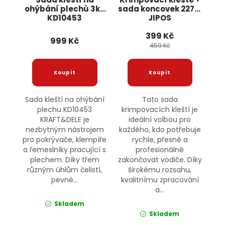
ohýbání plechů 3ks
sada koncovek 22717
KD10453
JIPOS
KRAFT&DELE
399 Kč
999 Kč
459 Kč
Sada kleští na ohýbání
Tato sada
plechu KD10453
krimpovacích kleští je
KRAFT&DELE je
ideální volbou pro
nezbytným nástrojem
každého, kdo potřebuje
pro pokrývače, klempíře
rychle, přesně a
a řemeslníky pracující s
profesionálně
plechem. Díky třem
zakončovat vodiče. Díky
různým úhlům čelistí,
širokému rozsahu,
pevné...
kvalitnímu zpracování
a...
Skladem
Skladem