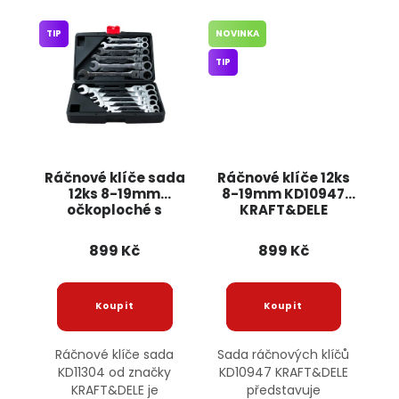
TIP
NOVINKA
TIP
Ráčnové klíče sada
Ráčnové klíče 12ks
12ks 8-19mm
8-19mm KD10947
očkoploché s
KRAFT&DELE
kloubem KD11304
KRAFT&DELE
899 Kč
899 Kč
Ráčnové klíče sada
Sada ráčnových klíčů
KD11304 od značky
KD10947 KRAFT&DELE
KRAFT&DELE je
představuje