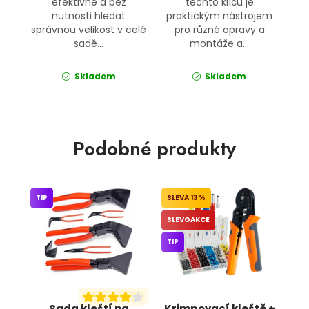
efektivně a bez
těchto klíčů je
nutnosti hledat
praktickým nástrojem
správnou velikost v celé
pro různé opravy a
sadě...
montáže a...
Skladem
Skladem
Podobné produkty
TIP
13 %
SLEVOAKCE
TIP
Sada kleští na
Krimpovací kleště +