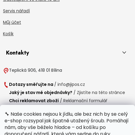
Servis nářadí
Můj účet
Košík
Kontakty
Teplická 906, 418 01 Bílina
Dotazy směřujte na
/
info@jipos.cz
Jaký je stav mé objednávky?
/
Zjistíte na této stránce
Chci reklamovat zboží
/
Reklamační formulář
Chci vrátit zboží do 14 dní
/
Formulář pro vrácení zboží
🔧 Naše cookies nejsou k jídlu, ale bez nich by se celý
e-shop rozsypal jak špatně utažený šroub. Pomáhají
Provozní doba
nám, aby vše běželo hladce – od košíku po
Po-Čt /
8:00 - 15:00
doporučení nářadí, které vám sedne do ruky.