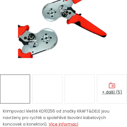
Dětská hřiště
Autodoplňky
Vánoce
Ochranné pomůcky
Fotovoltaika
Výprodej
+ další (5)
Značky
Krimpovací kleště KD10256 od značky KRAFT&DELE jsou
navrženy pro rychlé a spolehlivé lisování kabelových
koncovek a konektorů.
Více informací