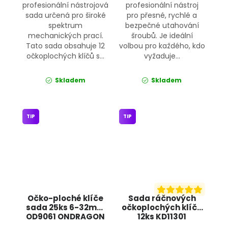
profesionální nástrojová
profesionální nástroj
sada určená pro široké
pro přesné, rychlé a
spektrum
bezpečné utahování
mechanických prací.
šroubů. Je ideální
Tato sada obsahuje 12
volbou pro každého, kdo
očkoplochých klíčů s...
vyžaduje...
Skladem
Skladem
TIP
TIP
Očko-ploché klíče
Sada ráčnových
sada 25ks 6-32mm
očkoplochých klíčů
OD9061 ONDRAGON
12ks KD11301
KRAFT&DELE