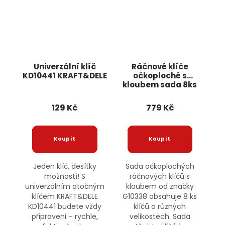
Univerzální klíč
Ráčnové klíče
KD10441 KRAFT&DELE
očkoploché s
kloubem sada 8ks
8-22mm G10338
GEKO
129 Kč
779 Kč
Jeden klíč, desítky
Sada očkoplochých
možností! S
ráčnových klíčů s
univerzálním otočným
kloubem od značky
klíčem KRAFT&DELE
G10338 obsahuje 8 ks
KD10441 budete vždy
klíčů o různých
připraveni – rychle,
velikostech. Sada