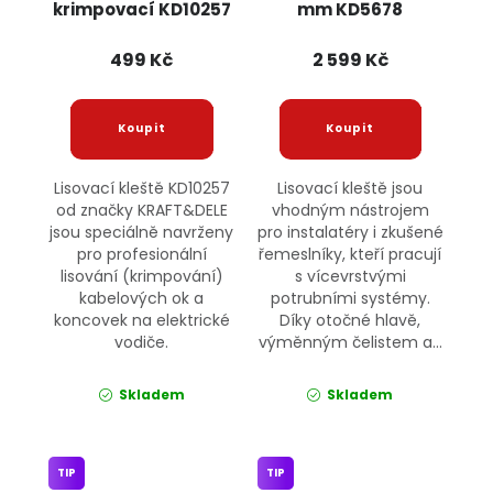
krimpovací KD10257
mm KD5678
KRAFT&DELE
KRAFT&DELE
499 Kč
2 599 Kč
Lisovací kleště KD10257
Lisovací kleště jsou
od značky KRAFT&DELE
vhodným nástrojem
jsou speciálně navrženy
pro instalatéry i zkušené
pro profesionální
řemeslníky, kteří pracují
lisování (krimpování)
s vícevrstvými
kabelových ok a
potrubními systémy.
koncovek na elektrické
Díky otočné hlavě,
vodiče.
výměnným čelistem a...
Skladem
Skladem
TIP
TIP