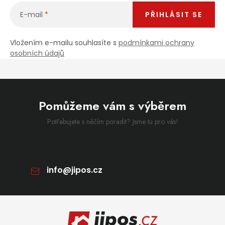
E-mail
PŘIHLÁSIT SE
Vložením e-mailu souhlasíte s
podmínkami ochrany
osobních údajů
Pomůžeme vám s výběrem
Potřebujete s něčím poradit? Jsme tu pro vás!
info
@
jipos.cz
Zápatí