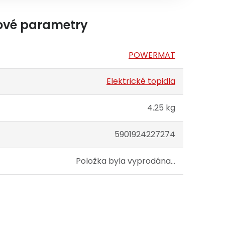
ové parametry
POWERMAT
Elektrické topidla
4.25 kg
5901924227274
Položka byla vyprodána…