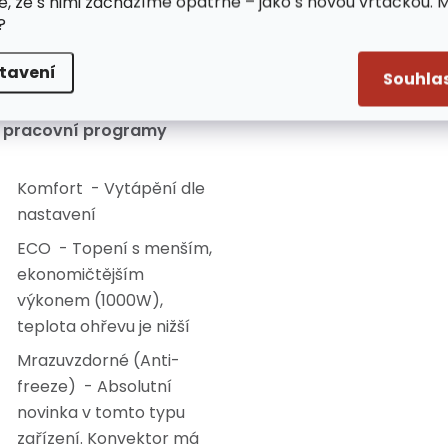
e, že s nimi zacházíme opatrně – jako s novou vrtačkou. 
naprogramovat a užít si
?
to jako akci bez vašeho
tavení
zásahu.
Souhla
 pracovní programy
Komfort - Vytápění dle
nastavení
ECO - Topení s menším,
ekonomičtějším
výkonem (1000W),
teplota ohřevu je nižší
Mrazuvzdorné (Anti-
freeze) - Absolutní
novinka v tomto typu
zařízení. Konvektor má