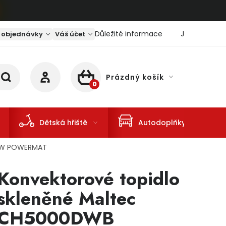
Důležité informace
Jaký je aktu
 objednávky
Váš účet
Prázdný košík
NÁKUPNÍ KOŠÍK
Dětská hřiště
Autodoplňky
00W POWERMAT
Konvektorové topidlo
skleněné Maltec
CH5000DWB