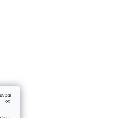
zsypal
 – od