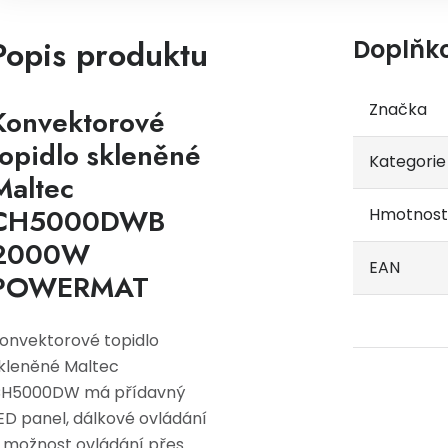
Popis produktu
Doplňk
Značka
Konvektorové
topidlo skleněné
Kategorie
Maltec
CH5000DWB
Hmotnost
2000W
EAN
POWERMAT
onvektorové topidlo
kleněné Maltec
H5000DW má přídavný
ED panel, dálkové ovládání
 možnost ovládání přes