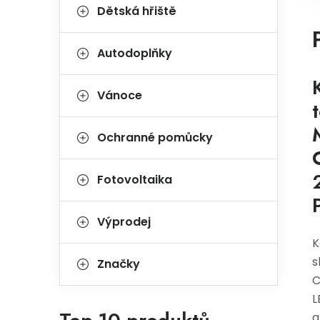
Dětská hřiště
Autodoplňky
Vánoce
Ochranné pomůcky
Fotovoltaika
Výprodej
K
s
Značky
C
L
a