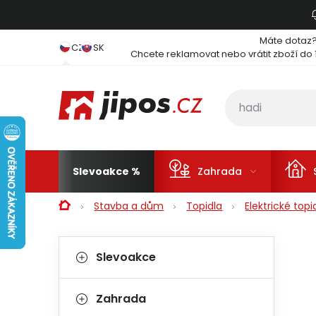
Přejít na obsah
Máte dotaz
CZ
SK
Chcete reklamovat nebo vrátit zboží do 
Slevoakce
Zahrada
Domů
Stavba a dům
Topidla
Elektrické topi
Postranní panel
Kategorie
Přeskočit kategorie
Slevoakce
Zahrada