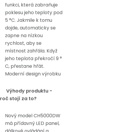
funkci, která zabraňuje
poklesu jeho teploty pod
5 °C. Jakmile k tomu
dojde, automaticky se
zapne na nízkou
rychlost, aby se
místnost zahřála. Když
jeho teplota překročí 9 °
C, přestane hřát.
Moderní design výrobku
Výhody produktu -
roč stojí za to?
Nový model CH5000DW
má přídavný LED panel,
dálkové ovládání a