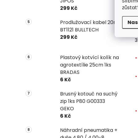
Slíbím
JIPOS
zůstat
299 Kč
Nas
Prodlužovací kabel 20m
BT1121 BULLTECH
299 Kč
3
Plastový kotvící kolík na
agrotextílie 25cm 1ks
BRADAS
6 Kč
Brusný kotouč na suchý
zip 1ks P80 G00333
GEKO
6 Kč
Náhradní pneumatika +
duše 4,80 / 4,00-8