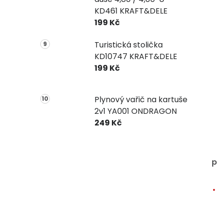
KD461 KRAFT&DELE
199 Kč
Turistická stolička
KD10747 KRAFT&DELE
199 Kč
Plynový vařič na kartuše
2v1 YA001 ONDRAGON
249 Kč
p