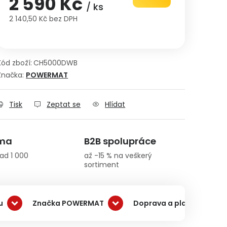
2 590 Kč
/ ks
2 140,50 Kč bez DPH
Měrná cena:
Kód zboží:
CH5000DWB
Značka:
POWERMAT
Tisk
Zeptat se
Hlídat
rma
B2B spolupráce
ad 1 000
až -15 % na veškerý
sortiment
u
Značka POWERMAT
Doprava a platba