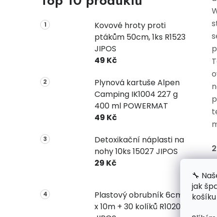
Top 10 produktů
W
s
Kovové hroty proti
s
ptákům 50cm, 1ks R1523
JIPOS
p
49 Kč
T
o
Plynová kartuše Alpen
n
Camping IK1004 227 g
p
400 ml POWERMAT
t
49 Kč
Detoxikační náplasti na
2
nohy 10ks 15027 JIPOS
29 Kč
🔧 Naš
jak šp
Plastový obrubník 6cm
košíku
x 10m + 30 kolíků R1020