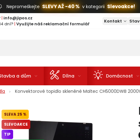
SLEVY AŽ -40 %
Slevoakce!
Nepromeškejte
v kategorii
?
|
info@jipos.cz
Kontakt
Stav
14 dní?
|
Využijte náš reklamační formulář
Stavba a dům
Dílna
Domácnost
dla
Konvektorové topidlo skleněné Maltec CH5000DWB 20
25 %
SLEVOAKCE
TIP