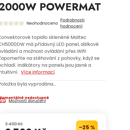
2000W POWERMAT
Podrobnosti
Neohodnoceno
hodnocení
Konvektorové topidlo skleněné Maltec
CH5000DW má přídavný LED panel, dálkové
ovládání a možnost ovládání přes Wifi!
Zapomeňte na stěhování z pohovky, když se
ochladí. Indikátory na panelu jsou jasné a
intuitivní.
Více informací
Položka byla vyprodána…
Momentálně nedostupné
Možnosti doručení
3 490 Kč
–25 %