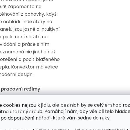
ifi! Zapomeňte na
těhování z pohovky, když
e ochladí. Indikátory na
anelu jsou jasné a intuitivní.
opidlo není složité na
vládání a práce s ním
eznamená nic jiného než
otěšení a pocit blaženého
epla. Konvektor má velice
m
oderní design.
 pracovní režimy
e cookies nejsou k jídlu, ale bez nich by se celý e-shop ro
Manuální a automatické
atně utažený šroub. Pomáhají nám, aby vše běželo hladce
(programovatelné) -
 po doporučení nářadí, které vám sedne do ruky.
použijte jej, jak chcete.
Zařízení můžete jednou