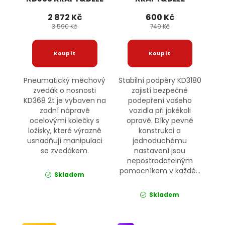
2 872 Kč
600 Kč
3 590 Kč
749 Kč
Pneumatický měchový
Stabilní podpěry KD3180
zvedák o nosnosti
zajistí bezpečné
KD368 2t je vybaven na
podepření vašeho
zadní nápravě
vozidla při jakékoli
ocelovými kolečky s
opravě. Díky pevné
ložisky, které výrazně
konstrukci a
usnadňují manipulaci
jednoduchému
se zvedákem.
nastavení jsou
nepostradatelným
pomocníkem v každé...
Skladem
Skladem