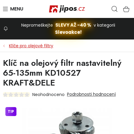
Přejít na obsah
Hled
N
SLEVY AŽ -40 %
Nepromeškejte
v kategorii
Slevoakce!
Slevoakce
Klíče pro olejové filtry
Zahrada
Klíč na olejový filtr nastavitelný
65-135mm KD10527
Stavba a dům
KRAFT&DELE
Podrobnosti hodnocení
Neohodnoceno
Dílna
TIP
Domácnost