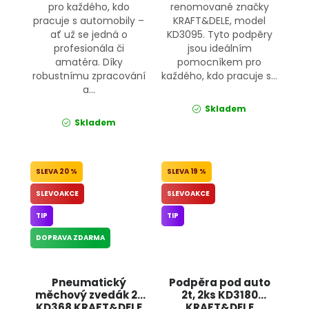
pro každého, kdo
renomované značky
pracuje s automobily –
KRAFT&DELE, model
ať už se jedná o
KD3095. Tyto podpěry
profesionála či
jsou ideálním
amatéra. Díky
pomocníkem pro
robustnímu zpracování
každého, kdo pracuje s...
a...
Skladem
Skladem
20 %
19 %
SLEVOAKCE
SLEVOAKCE
TIP
TIP
DOPRAVA ZDARMA
Pneumatický
Podpěra pod auto
měchový zvedák 2t
2t, 2ks KD3180
KD368 KRAFT&DELE
KRAFT&DELE