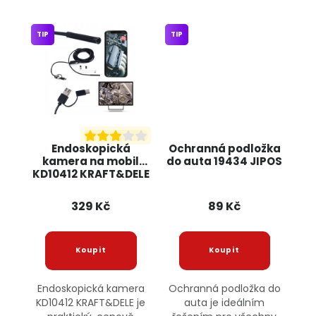
TIP
TIP
Endoskopická
Ochranná podložka
kamera na mobil
do auta 19434 JIPOS
KD10412 KRAFT&DELE
329 Kč
89 Kč
Endoskopická kamera
Ochranná podložka do
KD10412 KRAFT&DELE je
auta je ideálním