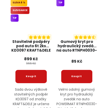
6 %
TIP
SLEVOAKCE
TIP
Stavitelné podpěry
Gumový kryt pro
pod auto 6t 2ks
hydraulický zvedák
KD3097 KRAFT&DELE
na auto RTNPH0030-
N POWERMAT
899 Kč
85 Kč
966 Kč
Sada dvou výškově
Velmi odolný gumový
stavitelných podpěr
kryt pro hydraulický
KD3097 od značky
zvedák na auto
KRAFT&DELE je určena
POWERMAT RTNPH0030-