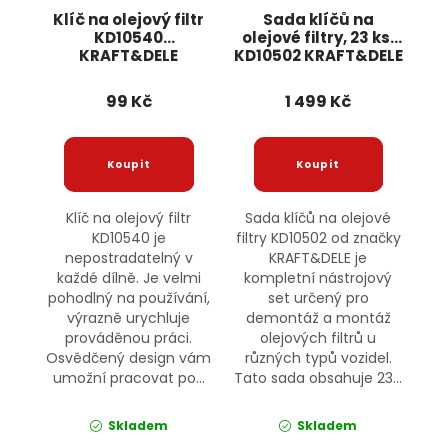
Klíč na olejový filtr
Sada klíčů na
KD10540
olejové filtry, 23 ks,
KRAFT&DELE
KD10502 KRAFT&DELE
99 Kč
1 499 Kč
Klíč na olejový filtr
Sada klíčů na olejové
KD10540 je
filtry KD10502 od značky
nepostradatelný v
KRAFT&DELE je
každé dílně. Je velmi
kompletní nástrojový
pohodlný na používání,
set určený pro
výrazně urychluje
demontáž a montáž
prováděnou práci.
olejových filtrů u
Osvědčený design vám
různých typů vozidel.
umožní pracovat po...
Tato sada obsahuje 23...
Skladem
Skladem