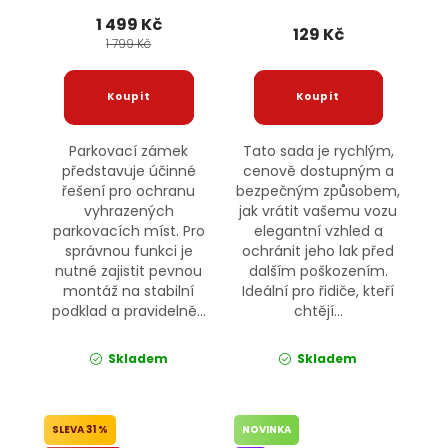
1 499 Kč
129 Kč
1 799 Kč
Parkovací zámek
Tato sada je rychlým,
představuje účinné
cenově dostupným a
řešení pro ochranu
bezpečným způsobem,
vyhrazených
jak vrátit vašemu vozu
parkovacích míst. Pro
elegantní vzhled a
správnou funkci je
ochránit jeho lak před
nutné zajistit pevnou
dalším poškozením.
montáž na stabilní
Ideální pro řidiče, kteří
podklad a pravidelně...
chtějí...
Skladem
Skladem
31 %
NOVINKA