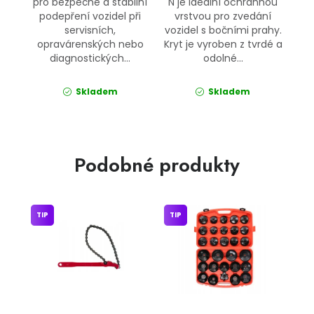
pro bezpečné a stabilní
N je ideální ochrannou
podepření vozidel při
vrstvou pro zvedání
servisních,
vozidel s bočními prahy.
opravárenských nebo
Kryt je vyroben z tvrdé a
diagnostických...
odolné...
Skladem
Skladem
Podobné produkty
TIP
TIP