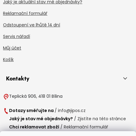
Jaký je aktuální stav mé objednávky?
Reklamační formulář
Odstoupení ve lhůtě 14 dní
Servis nářadí
Můj účet
Košík
Kontakty
Teplická 906, 418 01 Bílina
Dotazy směřujte na
/
info@jipos.cz
Jaký je stav mé objednávky?
/
Zjistíte na této stránce
Chci reklamovat zboží
/
Reklamační formulář
Chci vrátit zboží do 14 dní
/
Formulář pro vrácení zboží