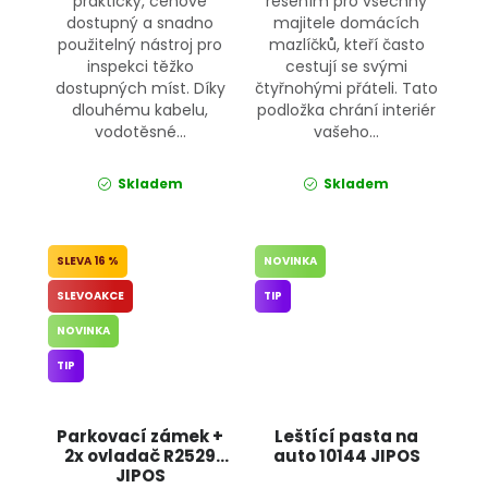
praktický, cenově
řešením pro všechny
dostupný a snadno
majitele domácích
použitelný nástroj pro
mazlíčků, kteří často
inspekci těžko
cestují se svými
dostupných míst. Díky
čtyřnohými přáteli. Tato
dlouhému kabelu,
podložka chrání interiér
vodotěsné...
vašeho...
Skladem
Skladem
16 %
NOVINKA
SLEVOAKCE
TIP
NOVINKA
TIP
Parkovací zámek +
Leštící pasta na
2x ovladač R2529
auto 10144 JIPOS
JIPOS