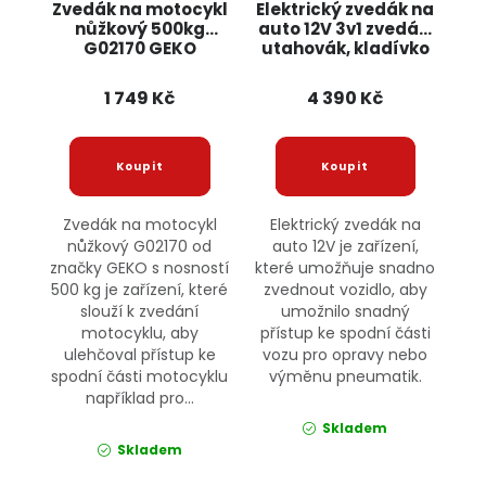
Zvedák na motocykl
Elektrický zvedák na
nůžkový 500kg
auto 12V 3v1 zvedák,
G02170 GEKO
utahovák, kladívko
na okno BX478
BOXER
1 749 Kč
4 390 Kč
Zvedák na motocykl
Elektrický zvedák na
nůžkový G02170 od
auto 12V je zařízení,
značky GEKO s nosností
které umožňuje snadno
500 kg je zařízení, které
zvednout vozidlo, aby
slouží k zvedání
umožnilo snadný
motocyklu, aby
přístup ke spodní části
ulehčoval přístup ke
vozu pro opravy nebo
spodní části motocyklu
výměnu pneumatik.
například pro...
Skladem
Skladem