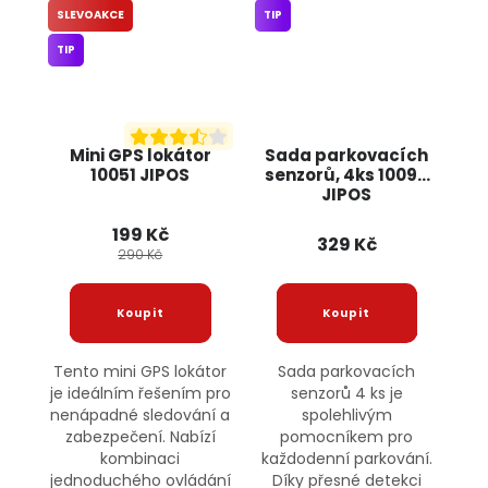
SLEVOAKCE
TIP
TIP
Mini GPS lokátor
Sada parkovacích
10051 JIPOS
senzorů, 4ks 10090
JIPOS
199 Kč
329 Kč
290 Kč
Tento mini GPS lokátor
Sada parkovacích
je ideálním řešením pro
senzorů 4 ks je
nenápadné sledování a
spolehlivým
zabezpečení. Nabízí
pomocníkem pro
kombinaci
každodenní parkování.
jednoduchého ovládání
Díky přesné detekci