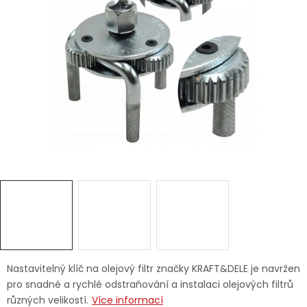
Dětská hřiště
Autodoplňky
Vánoce
Ochranné pomůcky
Fotovoltaika
Výprodej
Značky
Nastavitelný klíč na olejový filtr značky KRAFT&DELE je navržen
pro snadné a rychlé odstraňování a instalaci olejových filtrů
různých velikostí.
Více informací