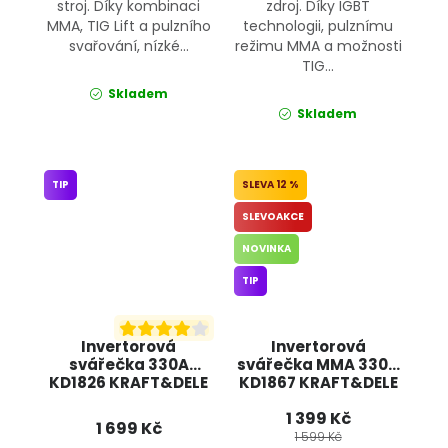
stroj. Díky kombinaci
zdroj. Díky IGBT
MMA, TIG Lift a pulzního
technologii, pulznímu
svařování, nízké...
režimu MMA a možnosti
TIG...
Skladem
Skladem
TIP
12 %
SLEVOAKCE
NOVINKA
TIP
Invertorová
Invertorová
svářečka 330A
svářečka MMA 330A
KD1826 KRAFT&DELE
KD1867 KRAFT&DELE
1 399 Kč
1 699 Kč
1 599 Kč