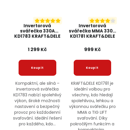
Invertorová
Invertorová
svářečka 330A
svářečka MMA 330A
KD1783 KRAFT&DELE
KD1781 KRAFT&DELE
1 299 Kč
999 Kč
Kompaktní, ale silná –
KRAFT&DELE KD1781 je
invertorová svářečka
ideální volbou pro
KD1783 nabízí spolehlivý
všechny, kdo hledají
výkon, široké možnosti
spolehlivou, lehkou a
nastavení a bezpečný
výkonnou svářečku pro
provoz pro každodenní
MMA a TIG LIFT
svařování. Ideální řešení
svařování. Díky
pro každého, kdo...
pokročilým funkcím a
kompaktním...