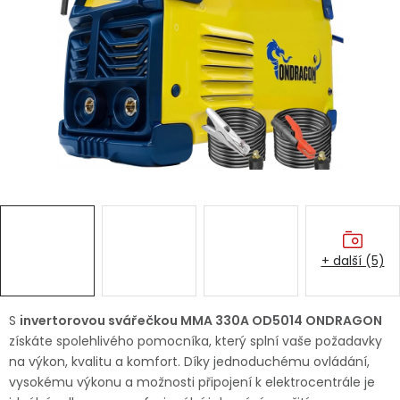
Dětská hřiště
Autodoplňky
Vánoce
Ochranné pomůcky
Fotovoltaika
+ další (5)
Výprodej
Značky
S
invertorovou svářečkou MMA 330A OD5014 ONDRAGON
získáte spolehlivého pomocníka, který splní vaše požadavky
na výkon, kvalitu a komfort. Díky jednoduchému ovládání,
vysokému výkonu a možnosti připojení k elektrocentrále je