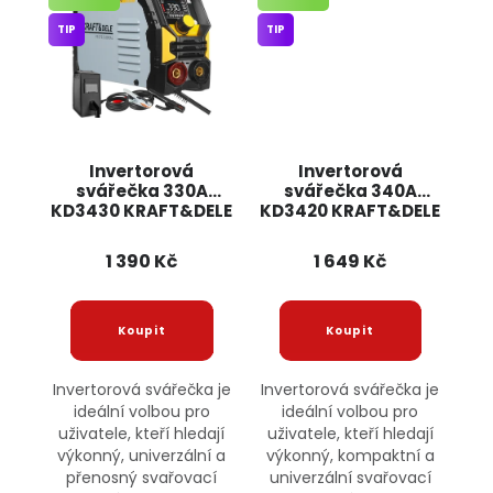
TIP
TIP
Invertorová
Invertorová
svářečka 330A
svářečka 340A
KD3430 KRAFT&DELE
KD3420 KRAFT&DELE
1 390 Kč
1 649 Kč
Invertorová svářečka je
Invertorová svářečka je
ideální volbou pro
ideální volbou pro
uživatele, kteří hledají
uživatele, kteří hledají
výkonný, univerzální a
výkonný, kompaktní a
přenosný svařovací
univerzální svařovací