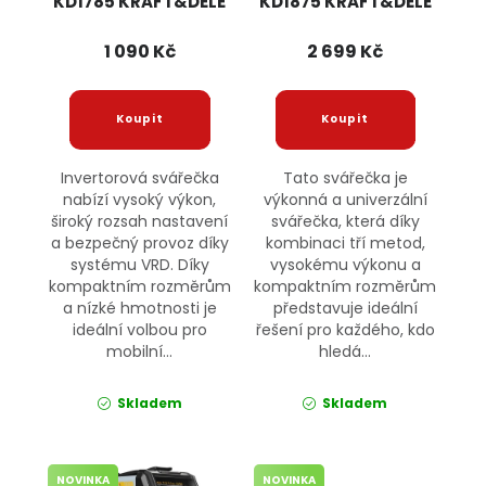
KD1785 KRAFT&DELE
KD1875 KRAFT&DELE
1 090 Kč
2 699 Kč
Invertorová svářečka
Tato svářečka je
nabízí vysoký výkon,
výkonná a univerzální
široký rozsah nastavení
svářečka, která díky
a bezpečný provoz díky
kombinaci tří metod,
systému VRD. Díky
vysokému výkonu a
kompaktním rozměrům
kompaktním rozměrům
a nízké hmotnosti je
představuje ideální
ideální volbou pro
řešení pro každého, kdo
mobilní...
hledá...
Skladem
Skladem
NOVINKA
NOVINKA