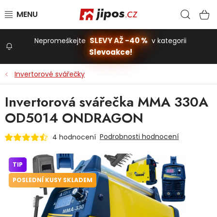
Přejít na obsah
Hled
N
SLEVY AŽ -40 %
Nepromeškejte
v kategorii
Slevoakce!
Slevoakce
Invertorové svářečky
Zahrada
Invertorová svářečka MMA 330A
OD5014 ONDRAGON
Stavba a dům
Podrobnosti hodnocení
4 hodnocení
Dílna
TIP
POSLEDNÍ KUSY SKLADEM
Domácnost