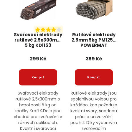
Svařovací elektrody
Rutilové elektrody
rutilové 2,5x300mm
2,5mm 5kg PM1256
5 kg KD1153
POWERMAT
KRAFT&DELE
299 Kč
359 Kč
Svařovací elektrody
Rutilové elektrody jsou
rutilové 2,5x300mm o
spolehlivou volbou pro
hmotnosti 5 kg od
každého, kdo požaduje
značky Kraft&Dele jsou
kvalitní svary, snadnou
vhodné pro svařování v
práci a univerzální
různých aplikacích.
použití. Díky výborným
Kvalitní svařovací
svařovacím