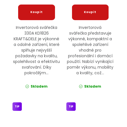
Invertorová svářečka
Invertorová
330A KD1826
svářečka představuje
KRAFT&DELE je výkonné
výkonné, kompaktní a
a odolné zařízení, které
spolehlivé zařízení
splňuje nejvyšší
vhodné pro
požadavky na kvalitu,
profesionální i domácí
spolehlivost a efektivitu
použití. Nabízí vynikající
svařování. Díky
poměr výkonu, mobility
pokročilým...
a kvality, což...
Skladem
Skladem
TIP
TIP