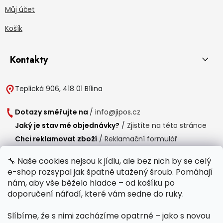
Můj účet
Košík
Kontakty
Teplická 906, 418 01 Bílina
Dotazy směřujte na
/
info@jipos.cz
Jaký je stav mé objednávky?
/
Zjistíte na této stránce
Chci reklamovat zboží
/
Reklamační formulář
Chci vrátit zboží do 14 dní
/
Formulář pro vrácení zboží
🔧 Naše cookies nejsou k jídlu, ale bez nich by se celý
e-shop rozsypal jak špatně utažený šroub. Pomáhají
Provozní doba
nám, aby vše běželo hladce – od košíku po
Po-Čt /
8:00 - 15:00
doporučení nářadí, které vám sedne do ruky.
Pá /
7:30 - 14:30
Slíbíme, že s nimi zacházíme opatrně – jako s novou
Polední přestávka /
11:00 - 11:30