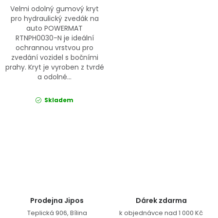
Velmi odolný gumový kryt
pro hydraulický zvedák na
auto POWERMAT
RTNPH0030-N je ideální
ochrannou vrstvou pro
zvedání vozidel s bočními
prahy. Kryt je vyroben z tvrdé
a odolné...
Skladem
Ovládací prvky výpisu
Prodejna Jipos
Dárek zdarma
Teplická 906, Bílina
k objednávce nad 1 000 Kč