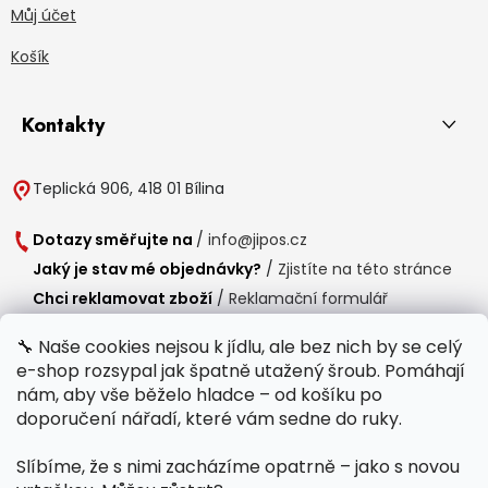
Můj účet
Košík
Kontakty
Teplická 906, 418 01 Bílina
Dotazy směřujte na
/
info@jipos.cz
Jaký je stav mé objednávky?
/
Zjistíte na této stránce
Chci reklamovat zboží
/
Reklamační formulář
Chci vrátit zboží do 14 dní
/
Formulář pro vrácení zboží
🔧 Naše cookies nejsou k jídlu, ale bez nich by se celý
e-shop rozsypal jak špatně utažený šroub. Pomáhají
Provozní doba
nám, aby vše běželo hladce – od košíku po
Po-Čt /
8:00 - 15:00
doporučení nářadí, které vám sedne do ruky.
Pá /
7:30 - 14:30
Slíbíme, že s nimi zacházíme opatrně – jako s novou
Polední přestávka /
11:00 - 11:30