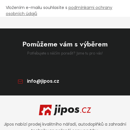
Vložením e-mailu souhlasíte s
podmínkami ochrany
osobních údajů
Pomůžeme vám s výběrem
Potřebujete s něčím poradit? Jsme tu pro vás!
info
@
jipos.cz
Zápatí
Jipos nabízí prodej kvalitního nářadí, autodoplňků a zahradní