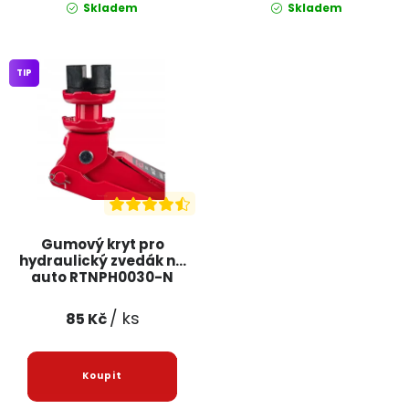
Skladem
Skladem
TIP
Gumový kryt pro
hydraulický zvedák na
auto RTNPH0030-N
POWERMAT
/ ks
85 Kč