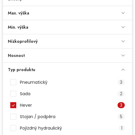
Dětská hřiště
Max. výška
Autodoplňky
Min. výška
Nízkoprofilový
Vánoce
Nosnost
Ochranné pomůcky
Typ produktu
Fotovoltaika
Pneumatický
3
Výprodej
Sada
2
Značky
Hever
3
Stojan / podpěra
5
Pojízdný hydraulický
1