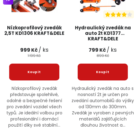
Nízkoprofilový zvedák
Hydraulický zvedák na
2,5T KD1306 KRAFT&DELE
auto 2t KD1377
KRAFT&DELE
/ ks
/ ks
999 Kč
799 Kč
1 199 Kč
899 Kč
Nízkoprofilový zvedák
Hydraulický zvedák na auto s
představuje spolehlivé,
nosností 2t je určen pro
odolné a bezpečné řešení
zvedání automobilů do výšky
pro zvedání vozidel všech
od 130mm do 300mm.
typů. Je ideální volbou pro
Zvedák je vyroben z pevných
profesionální i domácí
materiálů zajišťujících
použití díky své stabilní...
dlouhou životnost a...