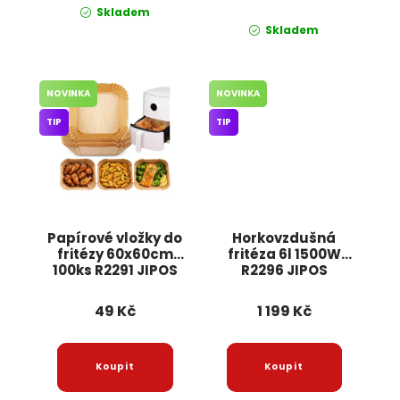
Skladem
Skladem
NOVINKA
NOVINKA
TIP
TIP
Papírové vložky do
Horkovzdušná
fritézy 60x60cm
fritéza 6l 1500W
100ks R2291 JIPOS
R2296 JIPOS
49 Kč
1 199 Kč