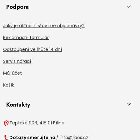
Podpora
Jaký je aktuální stav mé objednávky?
Reklamační formulář
Odstoupení ve lhůtě 14 dní
Servis nářadí
Můj účet
Košík
Kontakty
Teplická 906, 418 01 Bílina
Dotazy směřujte na
/
info@jipos.cz