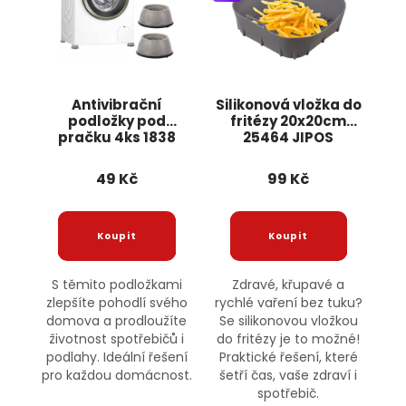
Antivibrační
Silikonová vložka do
podložky pod
fritézy 20x20cm
pračku 4ks 1838
25464 JIPOS
JIPOS
49 Kč
99 Kč
S těmito podložkami
Zdravé, křupavé a
zlepšíte pohodlí svého
rychlé vaření bez tuku?
domova a prodloužíte
Se silikonovou vložkou
životnost spotřebičů i
do fritézy je to možné!
podlahy. Ideální řešení
Praktické řešení, které
pro každou domácnost.
šetří čas, vaše zdraví i
spotřebič.