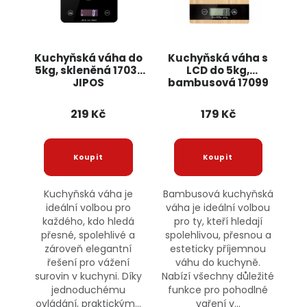
Kuchyňská váha do
Kuchyňská váha s
5kg, skleněná 17031
LCD do 5kg,
JIPOS
bambusová 17099
JIPOS
219 Kč
179 Kč
Kuchyňská váha je
Bambusová kuchyňská
ideální volbou pro
váha je ideální volbou
každého, kdo hledá
pro ty, kteří hledají
přesné, spolehlivé a
spolehlivou, přesnou a
zároveň elegantní
esteticky příjemnou
řešení pro vážení
váhu do kuchyně.
surovin v kuchyni. Díky
Nabízí všechny důležité
jednoduchému
funkce pro pohodlné
ovládání, praktickým...
vaření v...