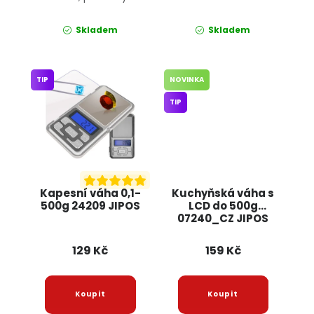
Skladem
Skladem
TIP
NOVINKA
TIP
Kapesní váha 0,1-
Kuchyňská váha s
500g 24209 JIPOS
LCD do 500g
07240_CZ JIPOS
129 Kč
159 Kč