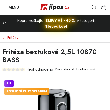
Přejít na obsah
Hled
N
SLEVY AŽ -40 %
Nepromeškejte
v kategorii
Slevoakce!
Slevoakce
Fritézy
Zahrada
Fritéza beztuková 2,5L 10870
BASS
Stavba a dům
Podrobnosti hodnocení
Neohodnoceno
Dílna
TIP
POSLEDNÍ KUSY SKLADEM
Domácnost