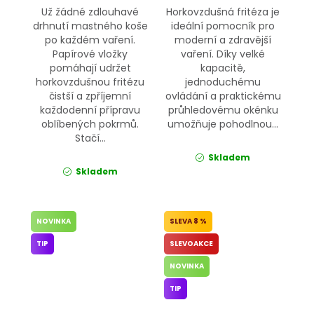
Už žádné zdlouhavé
Horkovzdušná fritéza je
drhnutí mastného koše
ideální pomocník pro
po každém vaření.
moderní a zdravější
Papírové vložky
vaření. Díky velké
pomáhají udržet
kapacitě,
horkovzdušnou fritézu
jednoduchému
čistší a zpříjemní
ovládání a praktickému
každodenní přípravu
průhledovému okénku
oblíbených pokrmů.
umožňuje pohodlnou...
Stačí...
Skladem
Skladem
NOVINKA
8 %
TIP
SLEVOAKCE
NOVINKA
TIP