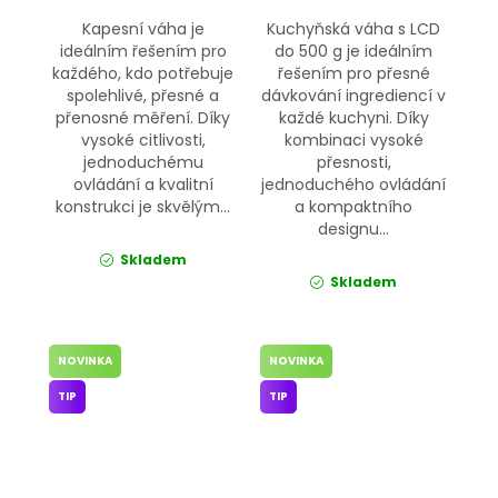
Kapesní váha je
Kuchyňská váha s LCD
ideálním řešením pro
do 500 g je ideálním
každého, kdo potřebuje
řešením pro přesné
spolehlivé, přesné a
dávkování ingrediencí v
přenosné měření. Díky
každé kuchyni. Díky
vysoké citlivosti,
kombinaci vysoké
jednoduchému
přesnosti,
ovládání a kvalitní
jednoduchého ovládání
konstrukci je skvělým...
a kompaktního
designu...
Skladem
Skladem
NOVINKA
NOVINKA
TIP
TIP