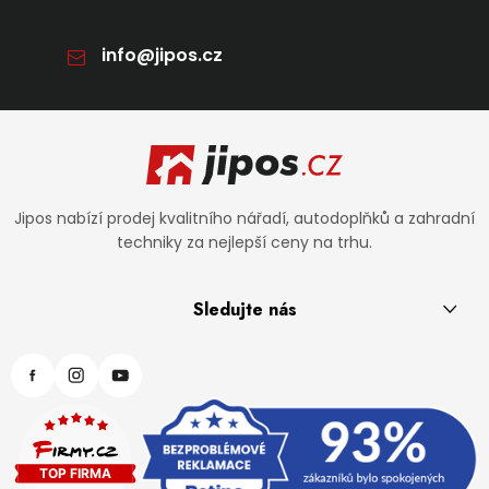
info
@
jipos.cz
Zápatí
Jipos nabízí prodej kvalitního nářadí, autodoplňků a zahradní
techniky za nejlepší ceny na trhu.
Sledujte nás