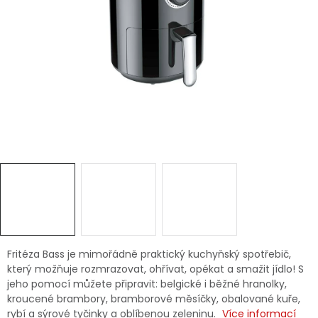
Dětská hřiště
Autodoplňky
Vánoce
Ochranné pomůcky
Fotovoltaika
Výprodej
Značky
Fritéza Bass je mimořádně praktický kuchyňský spotřebič,
který možňuje rozmrazovat, ohřívat, opékat a smažit jídlo! S
jeho pomocí můžete připravit: belgické i běžné hranolky,
kroucené brambory, bramborové měsíčky, obalované kuře,
rybí a sýrové tyčinky a oblíbenou zeleninu.
Více informací