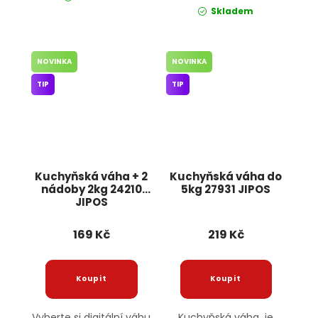
Skladem
NOVINKA
NOVINKA
TIP
TIP
Kuchyňská váha + 2
Kuchyňská váha do
nádoby 2kg 24210
5kg 27931 JIPOS
JIPOS
169 Kč
219 Kč
Vyberte si digitální váhu
Kuchyňská váha je