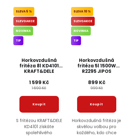
5 %
10 %
SLEVOAKCE
SLEVOAKCE
NOVINKA
NOVINKA
TIP
TIP
Horkovzdušná
Horkovzdušná
fritéza 8l KD4101
fritéza 5l 1500W
KRAFT&DELE
R2295 JIPOS
1 599 Kč
899 Kč
1 690 Kč
999 Kč
S fritézou KRAFT&DELE
Horkovzdušná fritéza je
KD4101 získáte
skvělou volbou pro
spolehlivého
každého, kdo chce