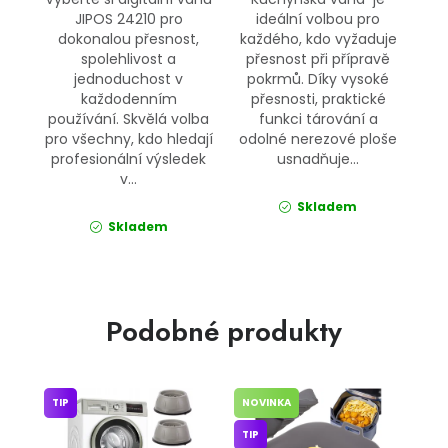
JIPOS 24210 pro
ideální volbou pro
dokonalou přesnost,
každého, kdo vyžaduje
spolehlivost a
přesnost při přípravě
jednoduchost v
pokrmů. Díky vysoké
každodenním
přesnosti, praktické
používání. Skvělá volba
funkci tárování a
pro všechny, kdo hledají
odolné nerezové ploše
profesionální výsledek
usnadňuje...
v...
Skladem
Skladem
Podobné produkty
TIP
NOVINKA
TIP