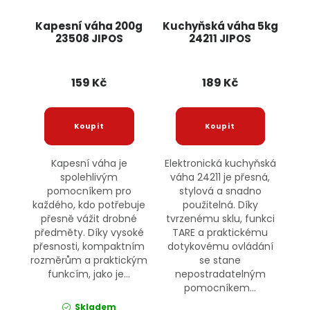
Kapesní váha 200g
Kuchyňská váha 5kg
23508 JIPOS
24211 JIPOS
159 Kč
189 Kč
Kapesní váha je
Elektronická kuchyňská
spolehlivým
váha 24211 je přesná,
pomocníkem pro
stylová a snadno
každého, kdo potřebuje
použitelná. Díky
přesně vážit drobné
tvrzenému sklu, funkci
předměty. Díky vysoké
TARE a praktickému
přesnosti, kompaktním
dotykovému ovládání
rozměrům a praktickým
se stane
funkcím, jako je...
nepostradatelným
pomocníkem...
Skladem