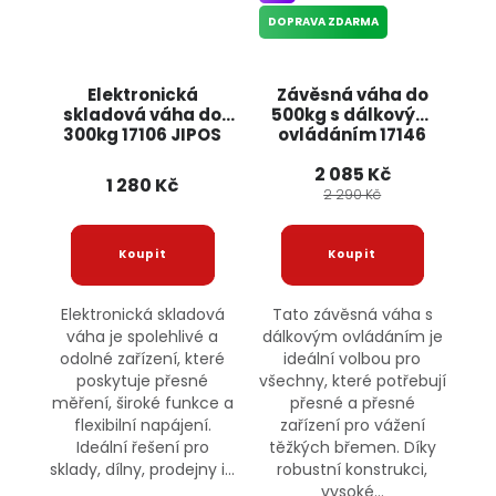
DOPRAVA ZDARMA
Elektronická
Závěsná váha do
skladová váha do
500kg s dálkovým
300kg 17106 JIPOS
ovládáním 17146
JIPOS
2 085 Kč
1 280 Kč
2 290 Kč
Elektronická skladová
Tato závěsná váha s
váha je spolehlivé a
dálkovým ovládáním je
odolné zařízení, které
ideální volbou pro
poskytuje přesné
všechny, které potřebují
měření, široké funkce a
přesné a přesné
flexibilní napájení.
zařízení pro vážení
Ideální řešení pro
těžkých břemen. Díky
sklady, dílny, prodejny i...
robustní konstrukci,
vysoké...