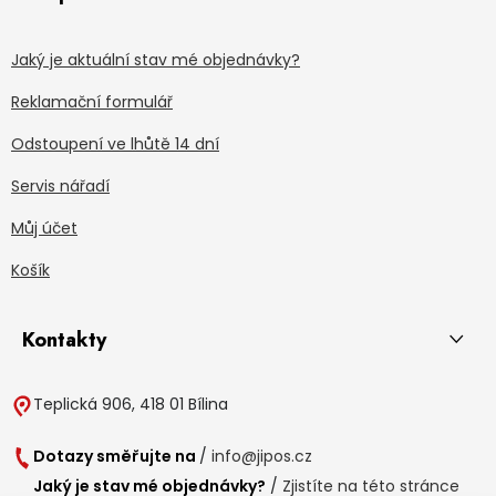
Jaký je aktuální stav mé objednávky?
Reklamační formulář
Odstoupení ve lhůtě 14 dní
Servis nářadí
Můj účet
Košík
Kontakty
Teplická 906, 418 01 Bílina
Dotazy směřujte na
/
info@jipos.cz
Jaký je stav mé objednávky?
/
Zjistíte na této stránce