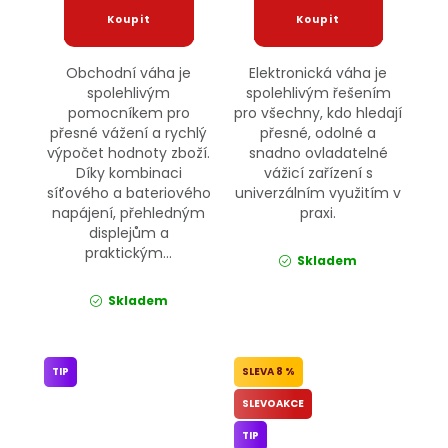
Obchodní váha je
Elektronická váha je
spolehlivým
spolehlivým řešením
pomocníkem pro
pro všechny, kdo hledají
přesné vážení a rychlý
přesné, odolné a
výpočet hodnoty zboží.
snadno ovladatelné
Díky kombinaci
vážicí zařízení s
síťového a bateriového
univerzálním využitím v
napájení, přehledným
praxi.
displejům a
praktickým...
Skladem
Skladem
TIP
8 %
SLEVOAKCE
TIP