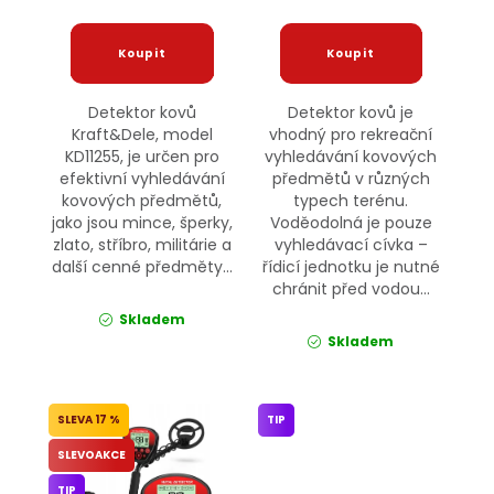
Detektor kovů
Detektor kovů je
Kraft&Dele, model
vhodný pro rekreační
KD11255, je určen pro
vyhledávání kovových
efektivní vyhledávání
předmětů v různých
kovových předmětů,
typech terénu.
jako jsou mince, šperky,
Voděodolná je pouze
zlato, stříbro, militárie a
vyhledávací cívka –
další cenné předměty...
řídicí jednotku je nutné
chránit před vodou...
Skladem
Skladem
17 %
TIP
SLEVOAKCE
TIP