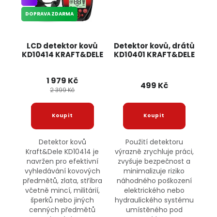
DOPRAVA ZDARMA
LCD detektor kovů
Detektor kovů, drátů
KD10414 KRAFT&DELE
KD10401 KRAFT&DELE
1 979 Kč
499 Kč
2 399 Kč
Detektor kovů
Použití detektoru
Kraft&Dele KD10414 je
výrazně zrychluje práci,
navržen pro efektivní
zvyšuje bezpečnost a
vyhledávání kovových
minimalizuje riziko
předmětů, zlata, stříbra
náhodného poškození
včetně mincí, militárií,
elektrického nebo
šperků nebo jiných
hydraulického systému
cenných předmětů
umístěného pod