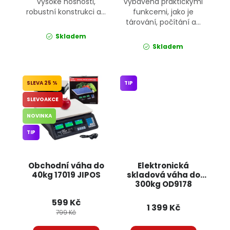
vysoké nosnosti,
vybavena praktickými
robustní konstrukci a...
funkcemi, jako je
tárování, počítání a...
Skladem
Skladem
25 %
TIP
SLEVOAKCE
NOVINKA
TIP
Obchodní váha do
Elektronická
40kg 17019 JIPOS
skladová váha do
300kg OD9178
ONDRAGON
599 Kč
1 399 Kč
799 Kč