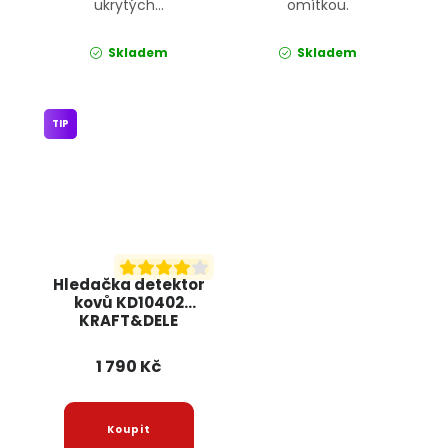
ukrytých...
omítkou.
Skladem
Skladem
TIP
Hledačka detektor
kovů KD10402
KRAFT&DELE
1 790 Kč