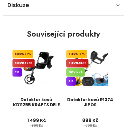
Diskuze
Související produkty
21 %
18 %
SLEVOAKCE
SLEVOAKCE
TIP
NOVINKA
TIP
Detektor kovů
Detektor kovů R1374
KD11255 KRAFT&DELE
JIPOS
1 499 Kč
899 Kč
1 899 Kč
1 099 Kč