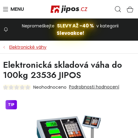
Přejít na obsah
Hled
N
SLEVY AŽ -40 %
Nepromeškejte
v kategorii
Slevoakce!
Slevoakce
Elektronické váhy
Zahrada
Elektronická skladová váha do
100kg 23536 JIPOS
Stavba a dům
Podrobnosti hodnocení
Neohodnoceno
Dílna
TIP
Domácnost