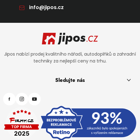
info
@
jipos.cz
Zápatí
Jipos nabízí prodej kvalitního nářadí, autodoplňků a zahradní
techniky za nejlepší ceny na trhu.
Sledujte nás