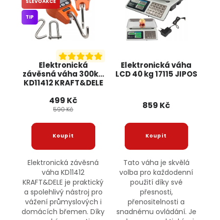
SLEVOAKCE
TIP
Elektronická
Elektronická váha
závěsná váha 300kg
LCD 40 kg 17115 JIPOS
KD11412 KRAFT&DELE
499 Kč
859 Kč
590 Kč
Elektronická závěsná
Tato váha je skvělá
váha KD11412
volba pro každodenní
KRAFT&DELE je praktický
použití díky své
a spolehlivý nástroj pro
přesnosti,
vážení průmyslových i
přenositelnosti a
domácích břemen. Díky
snadnému ovládání. Je