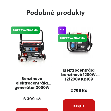
Podobné produkty
DOPRAVA ZDARMA
TIP
DOPRAVA ZDARMA
Elektrocentrála
benzínová 1200W,
Benzínová
12/230V KD109
elektrocentrála
KRAFT&DELE
generátor 3000W
2 759 Kč
12/230/380V KD139
KRAFT&DELE + olej
6 399 Kč
zdarma