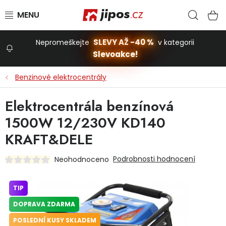
Přejít na obsah
Hled
N
SLEVY AŽ -40 %
Nepromeškejte
v kategorii
Slevoakce!
Slevoakce
Benzinové elektrocentrály
Zahrada
Elektrocentrála benzínová
1500W 12/230V KD140
Stavba a dům
KRAFT&DELE
Podrobnosti hodnocení
Neohodnoceno
Dílna
TIP
Domácnost
DOPRAVA ZDARMA
POSLEDNÍ KUSY SKLADEM