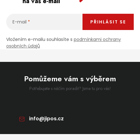
na váš e-mail
E-mail
PŘIHLÁSIT SE
Vložením e-mailu souhlasíte s
podmínkami ochrany
osobních údajů
Pomůžeme vám s výběrem
Potřebujete s něčím poradit? Jsme tu pro vás!
info
@
jipos.cz
Zápatí