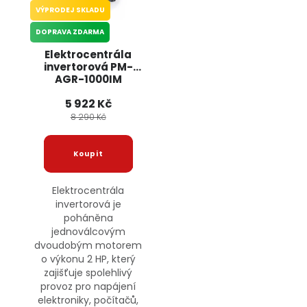
VÝPRODEJ SKLADU
DOPRAVA ZDARMA
Elektrocentrála
invertorová PM-
AGR-1000IM
POWERMAT
5 922 Kč
8 290 Kč
Elektrocentrála
invertorová je
poháněna
jednoválcovým
dvoudobým motorem
o výkonu 2 HP, který
zajišťuje spolehlivý
provoz pro napájení
elektroniky, počítačů,