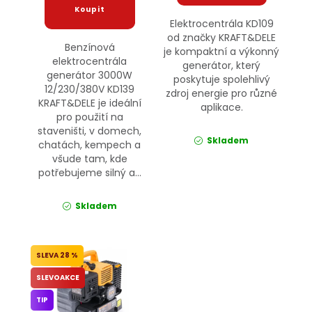
Elektrocentrála KD109
od značky KRAFT&DELE
Benzínová
je kompaktní a výkonný
elektrocentrála
generátor, který
generátor 3000W
poskytuje spolehlivý
12/230/380V KD139
zdroj energie pro různé
KRAFT&DELE je ideální
aplikace.
pro použití na
staveništi, v domech,
Skladem
chatách, kempech a
všude tam, kde
potřebujeme silný a...
Skladem
28 %
SLEVOAKCE
TIP