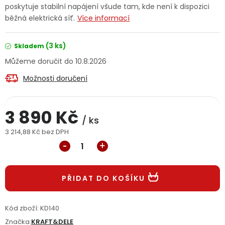
poskytuje stabilní napájení všude tam, kde není k dispozici
Jaký je aktuální stav mé objednávky?
běžná elektrická síť.
Více informací
Velkoobchodní spolupráce (B2B)
Prodejna nářadí
(3 ks)
Skladem
10.8.2026
Servis nářadí
Hodnocení obchodu
Možnosti doručení
Doprava a platba
Váš zákaznický účet
Kontakt
3 890 Kč
PODPORA
/ ks
3 214,88 Kč bez DPH
Měrná cena:
Reklamační formulář
Odstoupení ve lhůtě 14 dní
Obchodní podmínky
Reklamační řád
PŘIDAT DO KOŠÍKU
Podmínky ochrany osobních údajů
Kód zboží:
KD140
Značka:
KRAFT&DELE