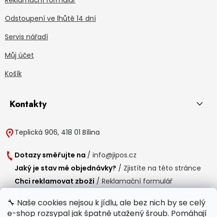
Reklamační formulář
Odstoupení ve lhůtě 14 dní
Servis nářadí
Můj účet
Košík
Kontakty
Teplická 906, 418 01 Bílina
Dotazy směřujte na
/
info@jipos.cz
Jaký je stav mé objednávky?
/
Zjistíte na této stránce
Chci reklamovat zboží
/
Reklamační formulář
Chci vrátit zboží do 14 dní
/
Formulář pro vrácení zboží
🔧 Naše cookies nejsou k jídlu, ale bez nich by se celý
e-shop rozsypal jak špatně utažený šroub. Pomáhají