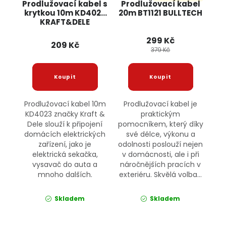
Prodlužovací kabel s
Prodlužovací kabel
krytkou 10m KD4023
20m BT1121 BULLTECH
KRAFT&DELE
299 Kč
209 Kč
379 Kč
Prodlužovací kabel 10m
Prodlužovací kabel je
KD4023 značky Kraft &
praktickým
Dele slouží k připojení
pomocníkem, který díky
domácích elektrických
své délce, výkonu a
zařízení, jako je
odolnosti poslouží nejen
elektrická sekačka,
v domácnosti, ale i při
vysavač do auta a
náročnějších pracích v
mnoho dalších.
exteriéru. Skvělá volba...
Skladem
Skladem