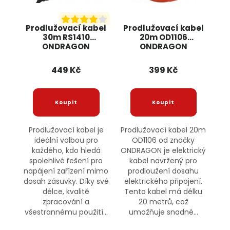
Prodlužovací kabel
Prodlužovací kabel
30m RS1410
20m OD1106
ONDRAGON
ONDRAGON
449 Kč
399 Kč
Prodlužovací kabel je
Prodlužovací kabel 20m
ideální volbou pro
OD1106 od značky
každého, kdo hledá
ONDRAGON je elektrický
spolehlivé řešení pro
kabel navržený pro
napájení zařízení mimo
prodloužení dosahu
dosah zásuvky. Díky své
elektrického připojení.
délce, kvalitě
Tento kabel má délku
zpracování a
20 metrů, což
všestrannému použití...
umožňuje snadné...