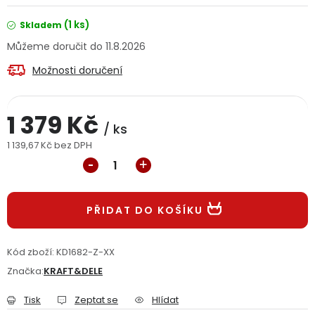
Jaký je aktuální stav mé objednávky?
(1 ks)
Skladem
11.8.2026
Velkoobchodní spolupráce (B2B)
Prodejna nářadí
Možnosti doručení
Servis nářadí
Hodnocení obchodu
1 379 Kč
Doprava a platba
Váš zákaznický účet
Kontakt
/ ks
1 139,67 Kč bez DPH
Měrná cena:
PODPORA
Reklamační formulář
Odstoupení ve lhůtě 14 dní
PŘIDAT DO KOŠÍKU
Obchodní podmínky
Reklamační řád
Kód zboží:
KD1682-Z-XX
Značka:
KRAFT&DELE
Podmínky ochrany osobních údajů
Tisk
Zeptat se
Hlídat