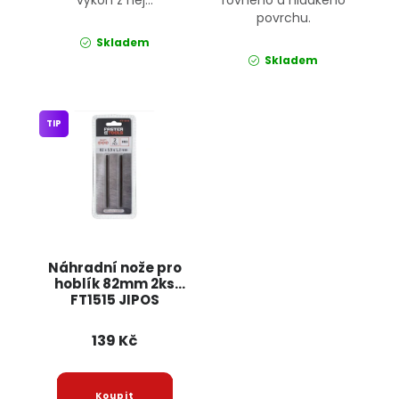
výkon z něj...
rovného a hladkého
povrchu.
Skladem
Skladem
TIP
Náhradní nože pro
hoblík 82mm 2ks
FT1515 JIPOS
139 Kč