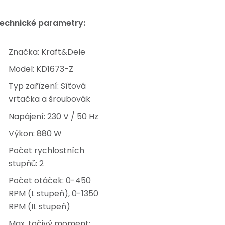
echnické parametry:
Značka: Kraft&Dele
Model: KD1673-Z
Typ zařízení: Síťová
vrtačka a šroubovák
Napájení: 230 V / 50 Hz
Výkon: 880 W
Počet rychlostních
stupňů: 2
Počet otáček: 0-450
RPM (I. stupeň), 0-1350
RPM (II. stupeň)
Max. točivý moment: