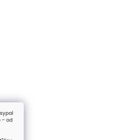
zsypal
 – od