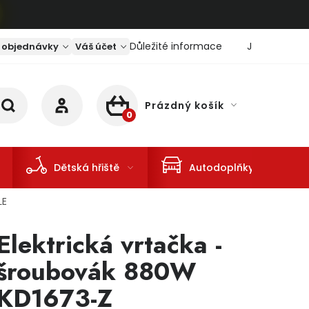
Důležité informace
Jaký je aktu
 objednávky
Váš účet
Prázdný košík
NÁKUPNÍ KOŠÍK
Dětská hřiště
Autodoplňky
LE
Elektrická vrtačka -
šroubovák 880W
KD1673-Z