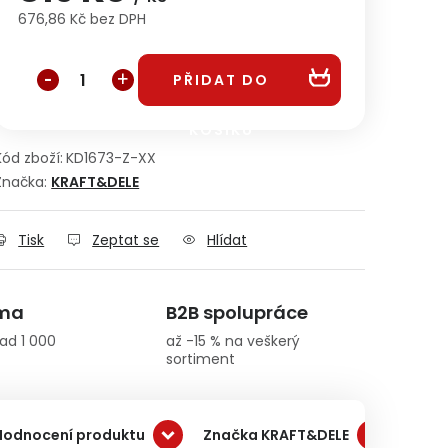
676,86 Kč bez DPH
Měrná cena:
PŘIDAT DO
KOŠÍKU
Kód zboží:
KD1673-Z-XX
Značka:
KRAFT&DELE
Tisk
Zeptat se
Hlídat
rma
B2B spolupráce
ad 1 000
až -15 % na veškerý
sortiment
Hodnocení produktu
Značka KRAFT&DELE
Dopr