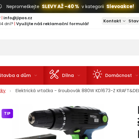
SLEVY AŽ -40 %
Slevoakce!
Nepromeškejte
v kategorii
?
|
info@jipos.cz
Kontakt
Stav
14 dní?
|
Využijte náš reklamační formulář
Stavba a dům
Dílna
Domácnost
čky
Elektrická vrtačka - šroubovák 880W KD1673-Z KRAFT&DE
TIP