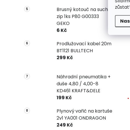
Slíbím
zůstat
Brusný kotouč na suchý
V
zip 1ks P80 G00333
Nas
GEKO
6 Kč
Prodlužovací kabel 20m
BT1121 BULLTECH
299 Kč
Náhradní pneumatika +
duše 4,80 / 4,00-8
KD461 KRAFT&DELE
199 Kč
Plynový vařič na kartuše
2v1 YA001 ONDRAGON
249 Kč