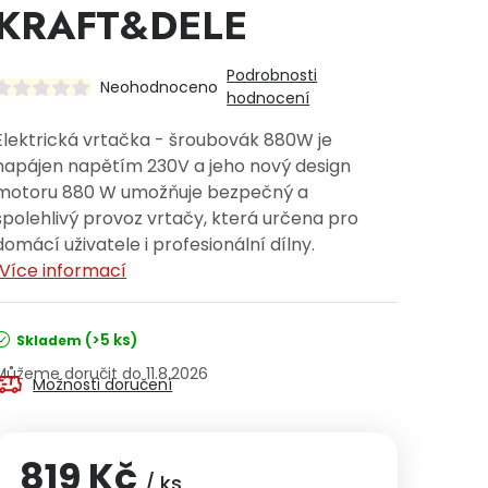
KRAFT&DELE
Podrobnosti
Neohodnoceno
hodnocení
Elektrická vrtačka - šroubovák 880W je
napájen napětím 230V a jeho nový design
motoru 880 W umožňuje bezpečný a
spolehlivý provoz vrtačy, která určena pro
domácí uživatele i profesionální dílny.
Více informací
(>5 ks)
Skladem
11.8.2026
Možnosti doručení
819 Kč
/ ks