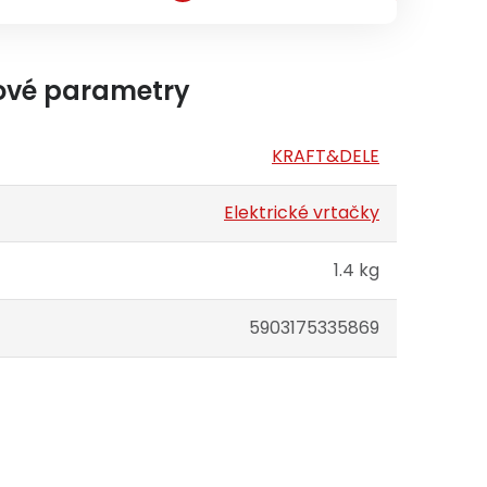
ové parametry
KRAFT&DELE
Elektrické vrtačky
1.4 kg
5903175335869