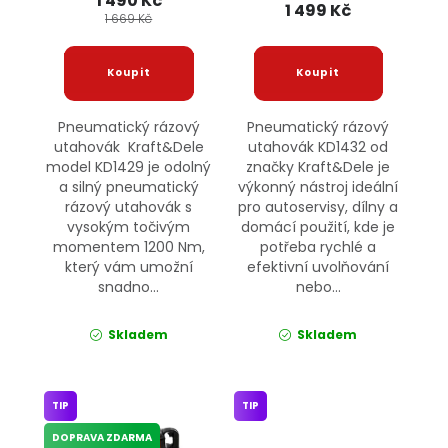
1 490 Kč
1 499 Kč
1 669 Kč
Pneumatický rázový
Pneumatický rázový
utahovák Kraft&Dele
utahovák KD1432 od
model KD1429 je odolný
značky Kraft&Dele je
a silný pneumatický
výkonný nástroj ideální
rázový utahovák s
pro autoservisy, dílny a
vysokým točivým
domácí použití, kde je
momentem 1200 Nm,
potřeba rychlé a
který vám umožní
efektivní uvolňování
snadno...
nebo...
Skladem
Skladem
TIP
TIP
DOPRAVA ZDARMA