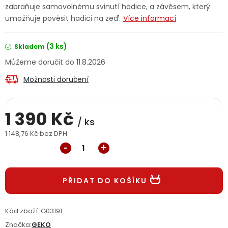
zabraňuje samovolnému svinutí hadice, a závěsem, který
Jaký je aktuální stav mé objednávky?
umožňuje pověsit hadici na zeď.
Více informací
Velkoobchodní spolupráce (B2B)
Prodejna nářadí
(3 ks)
Skladem
11.8.2026
Servis nářadí
Hodnocení obchodu
Možnosti doručení
Doprava a platba
Váš zákaznický účet
Kontakt
1 390 Kč
PODPORA
/ ks
1 148,76 Kč bez DPH
Měrná cena:
Reklamační formulář
Odstoupení ve lhůtě 14 dní
Obchodní podmínky
Reklamační řád
PŘIDAT DO KOŠÍKU
Podmínky ochrany osobních údajů
Kód zboží:
G03191
Značka:
GEKO