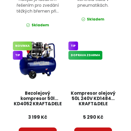
řešením pro zvedání
pneumatikách.
těžkých břemen při...
Skladem
Skladem
NOVINKA
TIP
TIP
DOPRAVA ZDARMA
Bezolejový
Kompresor olejový
kompresor 50l
50L 240V KD1484K
KD4052 KRAFT&DELE
KRAFT&DELE
3 199 Kč
5 290 Kč