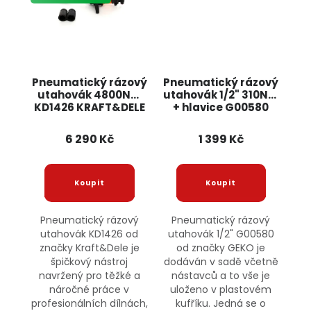
Pneumatický rázový
Pneumatický rázový
utahovák 4800Nm
utahovák 1/2" 310Nm
KD1426 KRAFT&DELE
+ hlavice G00580
GEKO
6 290 Kč
1 399 Kč
Pneumatický rázový
Pneumatický rázový
utahovák KD1426 od
utahovák 1/2" G00580
značky Kraft&Dele je
od značky GEKO je
špičkový nástroj
dodáván v sadě včetně
navržený pro těžké a
nástavců a to vše je
náročné práce v
uloženo v plastovém
profesionálních dílnách,
kufříku. Jedná se o