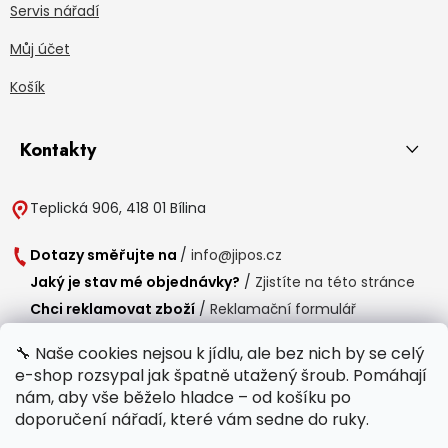
Servis nářadí
Můj účet
Košík
Kontakty
Teplická 906, 418 01 Bílina
Dotazy směřujte na
/
info@jipos.cz
Jaký je stav mé objednávky?
/
Zjistíte na této stránce
Chci reklamovat zboží
/
Reklamační formulář
Chci vrátit zboží do 14 dní
/
Formulář pro vrácení zboží
🔧 Naše cookies nejsou k jídlu, ale bez nich by se celý
e-shop rozsypal jak špatně utažený šroub. Pomáhají
Provozní doba
nám, aby vše běželo hladce – od košíku po
Po-Čt /
8:00 - 15:00
doporučení nářadí, které vám sedne do ruky.
Pá /
7:30 - 14:30