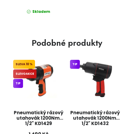
Skladem
Podobné produkty
10 %
TIP
SLEVOAKCE
TIP
Pneumatický rázový
Pneumatický rázový
utahovák 1200Nm,
utahovák 1200Nm,
1/2" KD1429
1/2" KD1432
KRAFT&DELE
KRAFT&DELE