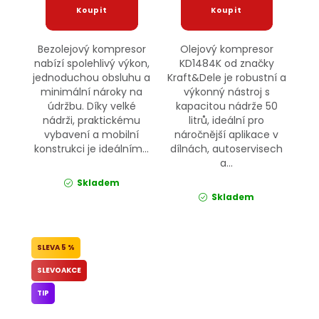
Bezolejový kompresor
Olejový kompresor
nabízí spolehlivý výkon,
KD1484K od značky
jednoduchou obsluhu a
Kraft&Dele je robustní a
minimální nároky na
výkonný nástroj s
údržbu. Díky velké
kapacitou nádrže 50
nádrži, praktickému
litrů, ideální pro
vybavení a mobilní
náročnější aplikace v
konstrukci je ideálním...
dílnách, autoservisech
a...
Skladem
Skladem
5 %
SLEVOAKCE
TIP