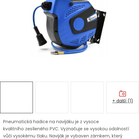
Dětská hřiště
Autodoplňky
Vánoce
Ochranné pomůcky
Fotovoltaika
Výprodej
+ další (1)
Značky
Pneumatická hadice na navijáku je z vysoce
kvalitního zesíleného PVC. Vyznačuje se vysokou odolností
vůči vysokému tlaku. Naviják je vybaven zámkem, který