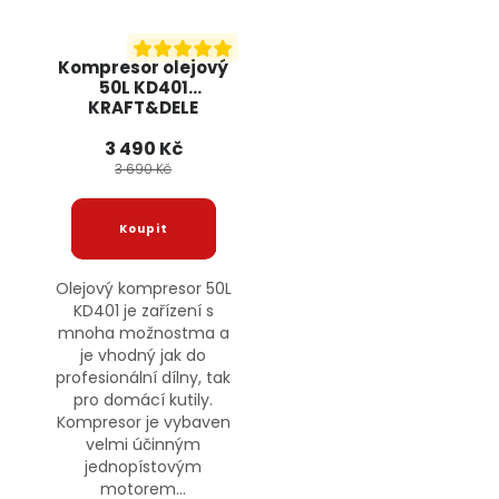
Kompresor olejový
50L KD401
KRAFT&DELE
3 490 Kč
3 690 Kč
Olejový kompresor 50L
KD401 je zařízení s
mnoha možnostma a
je vhodný jak do
profesionální dílny, tak
pro domácí kutily.
Kompresor je vybaven
velmi účinným
jednopístovým
motorem...