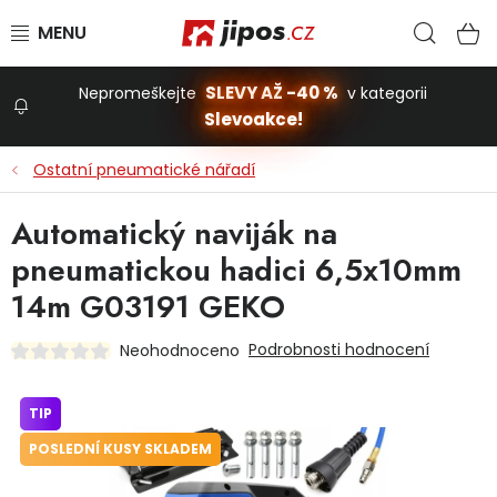
Přejít na obsah
Hled
N
SLEVY AŽ -40 %
Nepromeškejte
v kategorii
Slevoakce!
Slevoakce
Ostatní pneumatické nářadí
Zahrada
Automatický naviják na
pneumatickou hadici 6,5x10mm
Stavba a dům
14m G03191 GEKO
Podrobnosti hodnocení
Neohodnoceno
Dílna
TIP
Domácnost
POSLEDNÍ KUSY SKLADEM