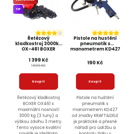
TIP
Řetězový
Pistole na hustění
kladkostroj 3000kg
pneumatik s
OX-461 BOXER
manometrem KD427
KRAFT&DELE
1 399 Kč
190 Kč
1 590 Kč
Řetězový kladkostroj
Pistole na huštění
BOXER OX461 s
pneumatik s
maximální nosností
manometrem KD427
3000 kg (3 tuny) a
od značky KRAFT&DELE
výškou zdvihu 3 metry.
je praktické a přesné
Tento vysoce kvalitní
nářadí pro údržbu a
naviják je ideálním
kontrolu tlaku v