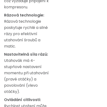
což vyžaduje připojení k
kompresoru.
Rázová technologie:
Rázová technologie
poskytuje rychlé a silné
rázy pro efektivní
utahování šroubů a
matic.
Nastavitelná síla rázů:
Utahovák
má 4-
stupňové nastavení
momentu při utahování
(pravé otáčky) a
povolování (vlevo
otáčky).
Ovládání citlivosti:
Rychlost utažení může