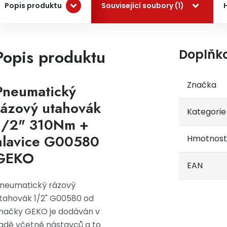
Popis produktu
Související soubory (1)
Popis produktu
Doplňk
Značka
Pneumatický
rázový utahovák
Kategorie
1/2" 310Nm +
hlavice G00580
Hmotnost
GEKO
EAN
neumatický rázový
tahovák 1/2" G00580 od
načky GEKO je dodáván v
adě včetně nástavců a to