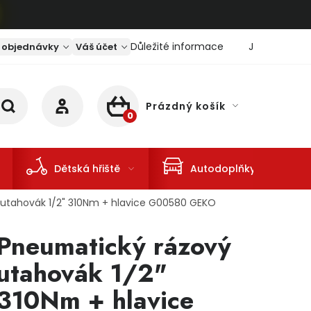
Důležité informace
Jaký je aktu
 objednávky
Váš účet
Prázdný košík
NÁKUPNÍ KOŠÍK
Dětská hřiště
Autodoplňky
utahovák 1/2" 310Nm + hlavice G00580 GEKO
Pneumatický rázový
utahovák 1/2"
310Nm + hlavice