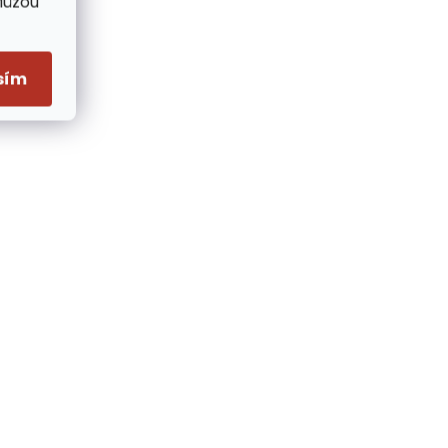
Můžou
sím