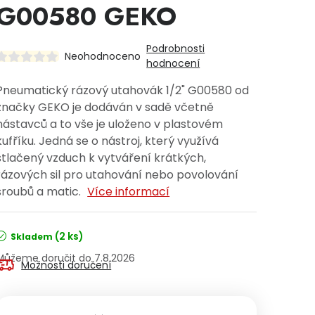
G00580 GEKO
Podrobnosti
Neohodnoceno
hodnocení
Pneumatický rázový utahovák 1/2" G00580 od
značky GEKO je dodáván v sadě včetně
nástavců a to vše je uloženo v plastovém
kufříku. Jedná se o nástroj, který využívá
stlačený vzduch k vytváření krátkých,
rázových sil pro utahování nebo povolování
šroubů a matic.
Více informací
(2 ks)
Skladem
7.8.2026
Možnosti doručení