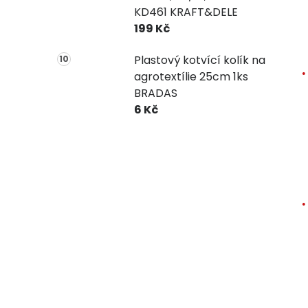
KD461 KRAFT&DELE
199 Kč
Plastový kotvící kolík na
agrotextílie 25cm 1ks
BRADAS
6 Kč