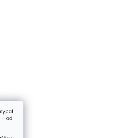
zsypal
 – od