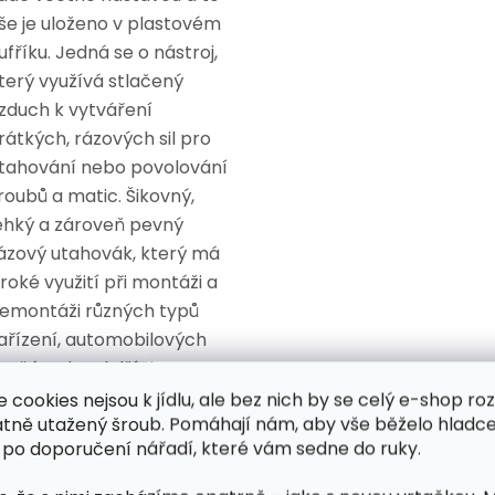
še je uloženo v plastovém
ufříku. Jedná se o nástroj,
terý využívá stlačený
zduch k vytváření
rátkých, rázových sil pro
tahování nebo povolování
roubů a matic.
Šikovný,
ehký a zároveň pevný
ázový utahovák, který má
iroké využití při montáži a
emontáži různých typů
ařízení, automobilových
oučástek a dalších
ředmětů uchycovaných
e cookies nejsou k jídlu, ale bez nich by se celý e-shop ro
atně utažený šroub. Pomáhají nám, aby vše běželo hladce
rouby.
 po doporučení nářadí, které vám sedne do ruky.
opis a výhody: