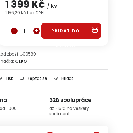
1 399 Kč
/ ks
1 156,20 Kč bez DPH
Měrná cena:
PŘIDAT DO
KOŠÍKU
Kód zboží:
G00580
Značka:
GEKO
Tisk
Zeptat se
Hlídat
rma
B2B spolupráce
ad 1 000
až -15 % na veškerý
sortiment