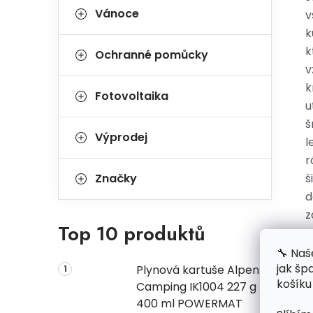
Vánoce
v
k
k
Ochranné pomůcky
v
k
Fotovoltaika
u
š
Výprodej
l
r
Značky
š
d
z
Top 10 produktů
s
p
🔧 Naš
jak šp
š
Plynová kartuše Alpen
košíku
Camping IK1004 227 g
400 ml POWERMAT
P