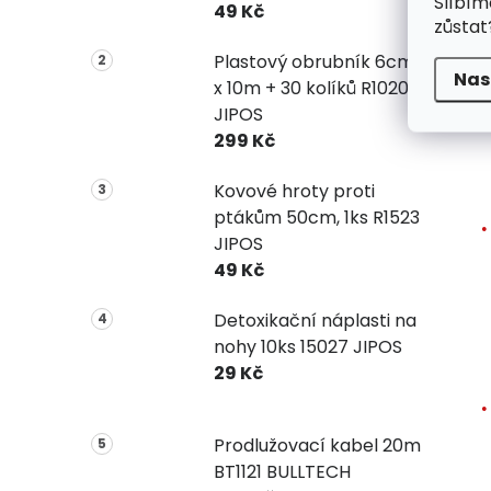
Slíbím
49 Kč
zůstat
Plastový obrubník 6cm
Nas
x 10m + 30 kolíků R1020
JIPOS
299 Kč
Kovové hroty proti
ptákům 50cm, 1ks R1523
JIPOS
49 Kč
Detoxikační náplasti na
nohy 10ks 15027 JIPOS
29 Kč
Prodlužovací kabel 20m
BT1121 BULLTECH