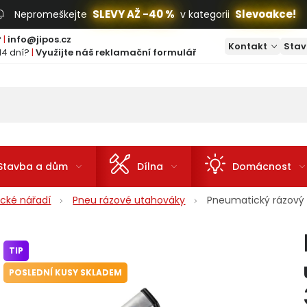
SLEVY AŽ -40 %
Slevoakce!
Nepromeškejte
v kategorii
?
|
info@jipos.cz
Kontakt
Stav
14 dní?
|
Využijte náš reklamační formulář
Stavba a dům
Dílna
Domácnost
cké nářadí
Pneu rázové utahováky
Pneumatický rázový 
TIP
POSLEDNÍ KUSY SKLADEM