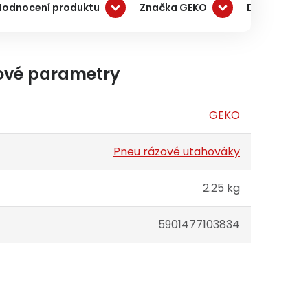
Hodnocení produktu
Značka GEKO
Doprava a 
ové parametry
GEKO
Pneu rázové utahováky
2.25 kg
5901477103834