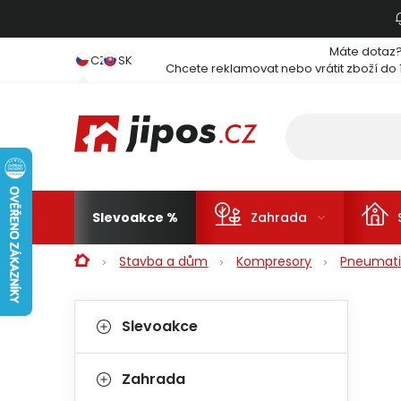
Přejít na obsah
Máte dotaz
CZ
SK
Chcete reklamovat nebo vrátit zboží do 
Slevoakce
Zahrada
Domů
Stavba a dům
Kompresory
Pneumati
Postranní panel
Kategorie
Přeskočit kategorie
Slevoakce
Zahrada