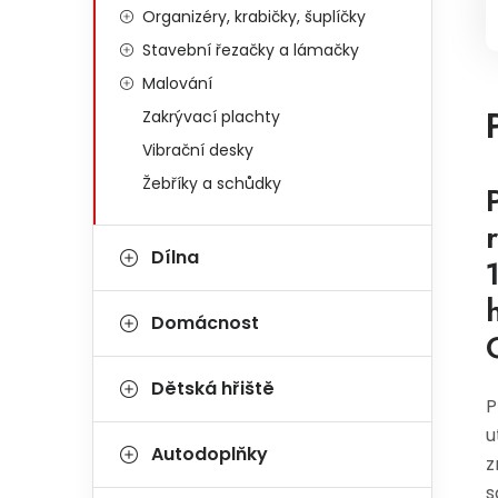
Organizéry, krabičky, šuplíčky
Stavební řezačky a lámačky
Malování
Zakrývací plachty
Vibrační desky
Žebříky a schůdky
Dílna
Domácnost
Dětská hřiště
P
u
Autodoplňky
z
s