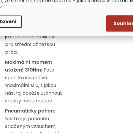
e, že s nimi zacházíme opatrně – jako s novou vrtačkou. 
?
Velikost pohonu:
1/2"
označuje velikost
tavení
Souhla
pohonu utahováku, což
je standardní velikost
pro střední až těžkou
práci.
Maximální moment
utažení 310Nm:
Tato
specifikace udává
maximální sílu, s jakou
nástroj dokáže utáhnout
šrouby nebo matice.
Pneumatický pohon:
Nástroj je poháněn
stlačeným vzduchem,