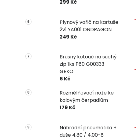
299 Kč
Plynový vařič na kartuše
2v1 YA001 ONDRAGON
249 Kč
Brusný kotouč na suchý
zip 1ks P80 G00333
GEKO
6 Kč
Rozmělňovací nože ke
kalovým čerpadlům
179 Kč
Náhradní pneumatika +
duše 4,80 / 4,00-8