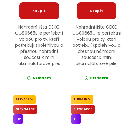
Náhradní lišta GEKO
Náhradní lišta GEKO
CG80665E je perfektní
CG80665C je perfektní
volbou pro ty, kteří
volbou pro ty, kteří
potřebují spolehlivou a
potřebují spolehlivou a
přesnou náhradní
přesnou náhradní
součást k mini
součást k mini
akumulátorové pile.
akumulátorové pile.
Skladem
Skladem
12 %
15 %
SLEVOAKCE
SLEVOAKCE
TIP
TIP