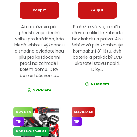
Aku řetězová pila
Prořežte větve, zkraťte
představuje ideální
dřevo a ukliďte zahradu
volbu pro každého, kdo
bez kabelu a paliva. Aku
hledá lehkou, výkonnou
řetězová pila kombinuje
a snadno ovladatelnou
kompaktní 8" lištu, dvě
pilu pro každodenní
baterie a praktický LCD
práci na zahradě i
ukazatel stavu nabití.
kolem domu. Díky
Díky...
bezkartáčovému...
Skladem
Skladem
NOVINKA
SLEVOAKCE
TIP
TIP
DOPRAVA ZDARMA