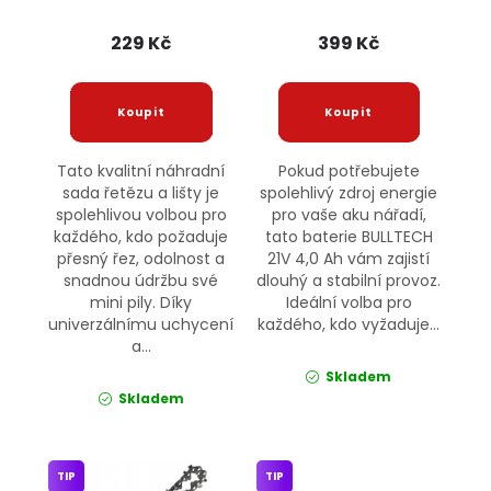
TECHNIC
229 Kč
399 Kč
Tato kvalitní náhradní
Pokud potřebujete
sada řetězu a lišty je
spolehlivý zdroj energie
spolehlivou volbou pro
pro vaše aku nářadí,
každého, kdo požaduje
tato baterie BULLTECH
přesný řez, odolnost a
21V 4,0 Ah vám zajistí
snadnou údržbu své
dlouhý a stabilní provoz.
mini pily. Díky
Ideální volba pro
univerzálnímu uchycení
každého, kdo vyžaduje...
a...
Skladem
Skladem
TIP
TIP