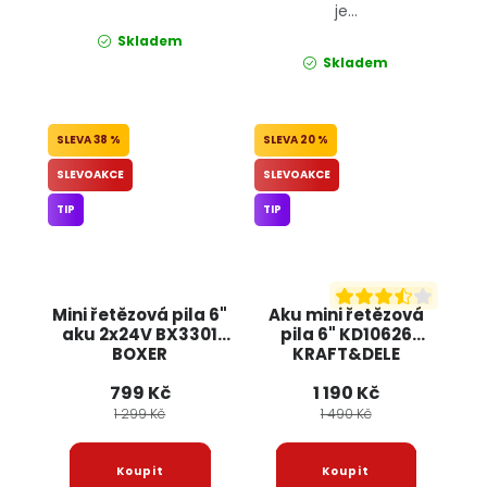
je...
Skladem
Skladem
38 %
20 %
SLEVOAKCE
SLEVOAKCE
TIP
TIP
Mini řetězová pila 6"
Aku mini řetězová
aku 2x24V BX3301
pila 6" KD10626
BOXER
KRAFT&DELE
799 Kč
1 190 Kč
1 299 Kč
1 490 Kč