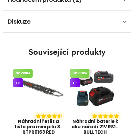
Diskuze
Související produkty
NOVINKA
NOVINKA
TIP
TIP
Náhradní řetěz a
Náhradní baterie k
lišta pro mini pilu 8"
aku nářadí 21V RS10
RTPR0163 RED
BULLTECH