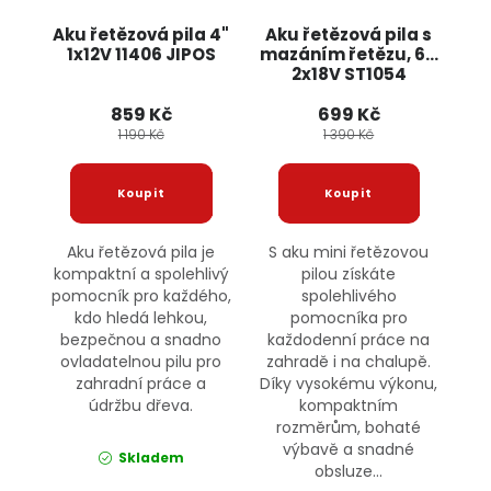
Aku řetězová pila 4"
Aku řetězová pila s
1x12V 11406 JIPOS
mazáním řetězu, 6",
2x18V ST1054
SKYTECH
859 Kč
699 Kč
1 190 Kč
1 390 Kč
Aku řetězová pila je
S aku mini řetězovou
kompaktní a spolehlivý
pilou získáte
pomocník pro každého,
spolehlivého
kdo hledá lehkou,
pomocníka pro
bezpečnou a snadno
každodenní práce na
ovladatelnou pilu pro
zahradě i na chalupě.
zahradní práce a
Díky vysokému výkonu,
údržbu dřeva.
kompaktním
rozměrům, bohaté
výbavě a snadné
Skladem
obsluze...