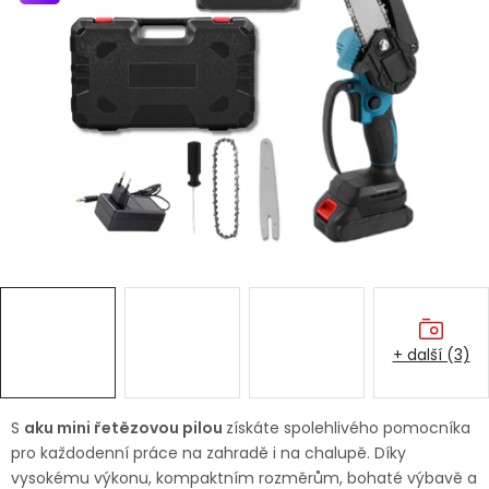
Dětská hřiště
Autodoplňky
Vánoce
Ochranné pomůcky
Fotovoltaika
Výprodej
+ další (3)
Značky
S
aku mini řetězovou pilou
získáte spolehlivého pomocníka
pro každodenní práce na zahradě i na chalupě. Díky
vysokému výkonu, kompaktním rozměrům, bohaté výbavě a