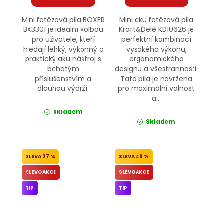
Mini řetězová pila BOXER
Mini aku řetězová pila
BX3301 je ideální volbou
Kraft&Dele KD10626 je
pro uživatele, kteří
perfektní kombinací
hledají lehký, výkonný a
vysokého výkonu,
praktický aku nástroj s
ergonomického
bohatým
designu a všestrannosti.
příslušenstvím a
Tato pila je navržena
dlouhou výdrží.
pro maximální volnost
a...
Skladem
Skladem
27 %
49 %
SLEVOAKCE
SLEVOAKCE
TIP
TIP