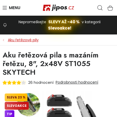
Přejít na obsah
Hled
N
SLEVY AŽ -40 %
Nepromeškejte
v kategorii
Slevoakce!
Slevoakce
Aku řetězové pily
Zahrada
Aku řetězová pila s mazáním
řetězu, 8", 2x48V ST1055
Stavba a dům
SKYTECH
Podrobnosti hodnocení
26 hodnocení
Dílna
23 %
Domácnost
SLEVOAKCE
TIP