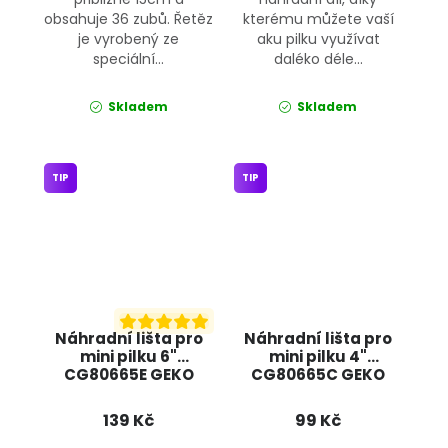
obsahuje 36 zubů. Řetěz
kterému můžete vaší
je vyrobený ze
aku pilku využívat
speciální...
daléko déle...
Skladem
Skladem
TIP
TIP
Náhradní lišta pro
Náhradní lišta pro
mini pilku 6"
mini pilku 4"
CG80665E GEKO
CG80665C GEKO
139 Kč
99 Kč