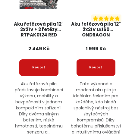
Aku řetězová pila 12"
Aku řetězová pila 12"
2x21V + 2 řetězy
2x21V LE160
RTPAK0124 RED
ONDRAGON
TECHNIC
2 449 Kč
1 999 Kč
Aku řetězová pila
Tato výkonná a
představuje kombinaci
moderní aku pila je
výkonu, mobility a
ideálním řešením pro
bezpečnosti v jednom
každého, kdo hledá
kompaktním zařízení.
spolehlivý nástroj bez
Díky dvěma silným
zbytečných
bateriím, nízké
kompromisů. Díky
hmotnosti, tepelnému
bohatému příslušenství
senzoru a...
a intuitivnímu ovládání