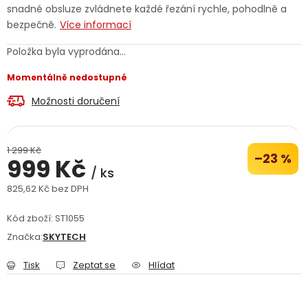
snadné obsluze zvládnete každé řezání rychle, pohodlně a
Jaký je aktuální stav mé objednávky?
bezpečně.
Více informací
Položka byla vyprodána…
Velkoobchodní spolupráce (B2B)
Prodejna nářadí
Momentálně nedostupné
Servis nářadí
Hodnocení obchodu
Možnosti doručení
Doprava a platba
Váš zákaznický účet
Kontakt
1 299 Kč
–23 %
999 Kč
PODPORA
/ ks
825,62 Kč bez DPH
Měrná cena:
Reklamační formulář
Odstoupení ve lhůtě 14 dní
Kód zboží:
ST1055
Značka:
Obchodní podmínky
SKYTECH
Reklamační řád
Tisk
Zeptat se
Hlídat
Podmínky ochrany osobních údajů