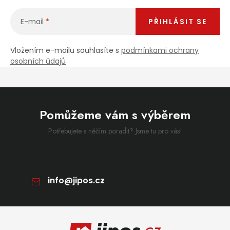
E-mail
PŘIHLÁSIT SE
Vložením e-mailu souhlasíte s
podmínkami ochrany
osobních údajů
Pomůžeme vám s výběrem
Potřebujete s něčím poradit? Jsme tu pro vás!
info
@
jipos.cz
Zápatí