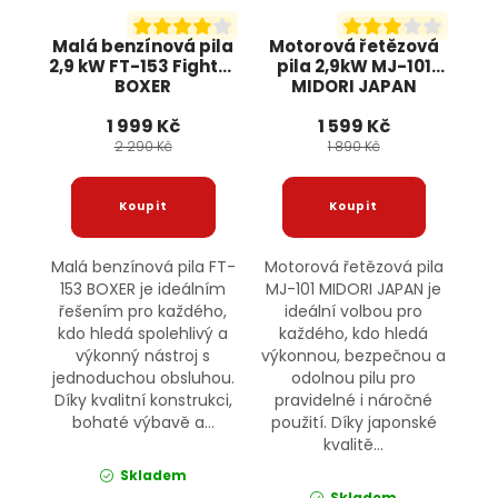
Malá benzínová pila
Motorová řetězová
2,9 kW FT-153 Fighter
pila 2,9kW MJ-101
BOXER
MIDORI JAPAN
1 999 Kč
1 599 Kč
2 290 Kč
1 890 Kč
Malá benzínová pila FT-
Motorová řetězová pila
153 BOXER je ideálním
MJ-101 MIDORI JAPAN je
řešením pro každého,
ideální volbou pro
kdo hledá spolehlivý a
každého, kdo hledá
výkonný nástroj s
výkonnou, bezpečnou a
jednoduchou obsluhou.
odolnou pilu pro
Díky kvalitní konstrukci,
pravidelné i náročné
bohaté výbavě a...
použití. Díky japonské
kvalitě...
Skladem
Skladem