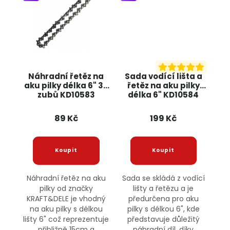
Náhradní řetěz na
Sada vodící lišta a
aku pilky délka 6" 36
řetěz na aku pilky
zubů KD10583
délka 6" KD10584
KRAFT&DELE
KRAFT&DELE
89 Kč
199 Kč
Náhradní řetěz na aku
Sada se skládá z vodící
pilky od značky
lišty a řetězu a je
KRAFT&DELE je vhodný
předurčena pro aku
na aku pilky s délkou
pilky s délkou 6", kde
lišty 6" což reprezentuje
představuje důležitý
přibližně 15cm a
náhradní díl, díky