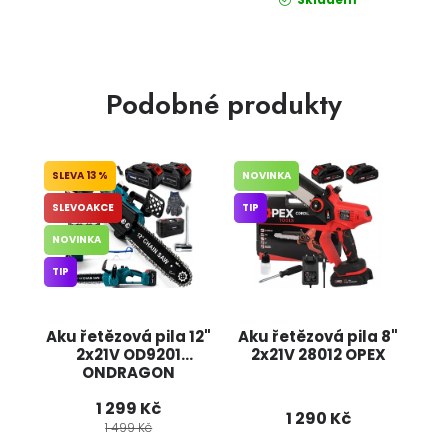
Podobné produkty
13 %
NOVINKA
SLEVOAKCE
TIP
NOVINKA
TIP
Aku řetězová pila 12"
Aku řetězová pila 8"
2x21V OD9201
2x21V 28012 OPEX
ONDRAGON
1 299 Kč
1 290 Kč
1 499 Kč