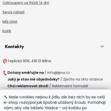
Odstoupení ve lhůtě 14 dní
Servis nářadí
Můj účet
Košík
Kontakty
Teplická 906, 418 01 Bílina
Dotazy směřujte na
/
info@jipos.cz
Jaký je stav mé objednávky?
/
Zjistíte na této stránce
Chci reklamovat zboží
/
Reklamační formulář
Chci vrátit zboží do 14 dní
/
Formulář pro vrácení zboží
🔧 Naše cookies nejsou k jídlu, ale bez nich by se celý
e-shop rozsypal jak špatně utažený šroub. Pomáhají
Provozní doba
nám, aby vše běželo hladce – od košíku po
Po-Čt /
8:00 - 15:00