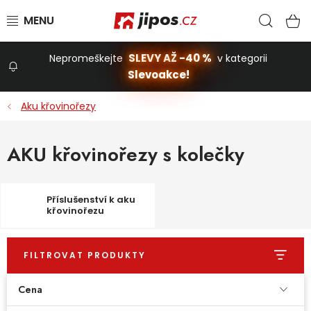
Přejít na obsah
Hled
N
SLEVY AŽ -40 %
Nepromeškejte
v kategorii
Slevoakce!
Slevoakce
Aku křovinořezy
Zahrada
AKU křovinořezy s kolečky
Stavba a dům
Příslušenství k aku
křovinořezu
Dílna
FILTROVAT PRODUKTY
Domácnost
Cena