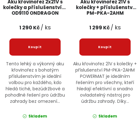
Aku křovinořez 2x21V s
Aku křovinořez 21V s
kolečky a příslušenstvím
kolečky + příslušenství
OD9110 ONDRAGON
PM-PKA-2AHM
POWERMAT
/ ks
/ ks
1 290 Kč
1 299 Kč
Tento lehký a výkonný aku
Aku křovinořez 21V s kolečky +
křovinořez s bohatým
příslušenství PM-PKA-2AHM
příslušenstvím je ideální
POWERMAT je ideálním
volbou pro každého, kdo
řešením pro všechny, kteří
hledá tiché, bezúdržbové a
hledají efektivní a snadno
pohodlné řešení pro údržbu
ovladatelný nástroj pro
zahrady bez omezení...
údržbu zahrady. Díky...
Skladem
Skladem