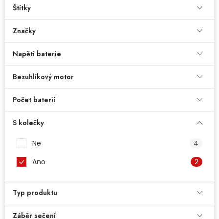
Dětská hřiště
Štítky
Značky
Autodoplňky
Napětí baterie
Vánoce
Bezuhlíkový motor
Ochranné pomůcky
Počet baterií
Fotovoltaika
S kolečky
Ne
4
Výprodej
Ano
2
Značky
Typ produktu
Záběr sečení