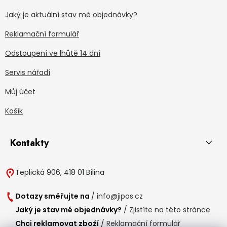
Jaký je aktuální stav mé objednávky?
Reklamační formulář
Odstoupení ve lhůtě 14 dní
Servis nářadí
Můj účet
Košík
Kontakty
Teplická 906, 418 01 Bílina
Dotazy směřujte na
/
info@jipos.cz
Jaký je stav mé objednávky?
/
Zjistíte na této stránce
Chci reklamovat zboží
/
Reklamační formulář