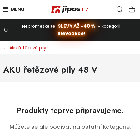
Přejít na obsah
Hled
N
SLEVY AŽ -40 %
Nepromeškejte
v kategorii
Slevoakce!
Slevoakce
Aku řetězové pily
Zahrada
AKU řetězové pily 48 V
Stavba a dům
Dílna
Produkty teprve připravujeme.
Domácnost
Můžete se ale podívat na ostatní kategorie.