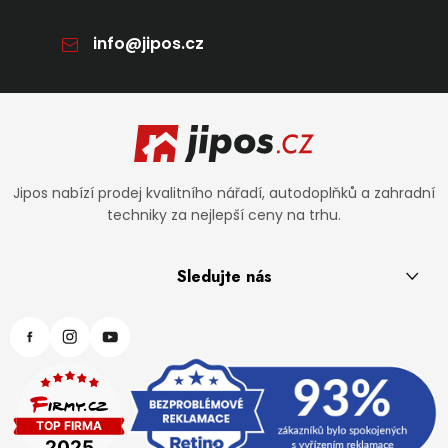
info
@
jipos.cz
Zápatí
Jipos nabízí prodej kvalitního nářadí, autodoplňků a zahradní
techniky za nejlepší ceny na trhu.
Sledujte nás