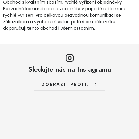
Obchod s kvalitním zbožím, rychlé vyřízení objednávky
Jaký je aktuální stav mé objednávky?
Bezvadná komunikace se zákazníky v případě reklamace
rychlé vyřízení Pro celkovou bezvadnou komunikaci se
zákazníkem a vycházení vstříc potřebám zákazníků
Velkoobchodní spolupráce (B2B)
Prodejna nářadí
doporučuji tento obchod i všem ostatním.
Servis nářadí
Hodnocení obchodu
Doprava a platba
Váš zákaznický účet
Kontakt
Sledujte nás na Instagramu
PODPORA
ZOBRAZIT PROFIL
Reklamační formulář
Odstoupení ve lhůtě 14 dní
Obchodní podmínky
Reklamační řád
Podmínky ochrany osobních údajů