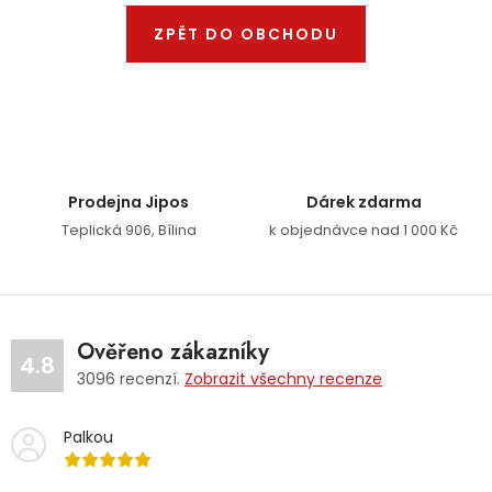
Dětská hřiště
ZPĚT DO OBCHODU
Autodoplňky
Vánoce
Prodejna Jipos
Dárek zdarma
Ochranné pomůcky
Teplická 906, Bílina
k objednávce nad 1 000 Kč
Fotovoltaika
Výprodej
Ověřeno zákazníky
4.8
3096
recenzí.
Zobrazit všechny recenze
Značky
Palkou