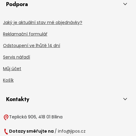
Podpora
Jaký je aktuální stav mé objednávky?
Reklamační formulář
Odstoupení ve lhůtě 14 dní
Servis nářadí
Můj účet
Košík
Kontakty
Teplická 906, 418 01 Bílina
Dotazy směřujte na
/
info@jipos.cz