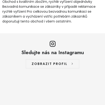
Obchod s kvalitním zbožím, rychlé vyřízení objednávky
Jaký je aktuální stav mé objednávky?
Bezvadná komunikace se zákazníky v případě reklamace
rychlé vyřízení Pro celkovou bezvadnou komunikaci se
zákazníkem a vycházení vstříc potřebám zákazníků
Velkoobchodní spolupráce (B2B)
Prodejna nářadí
doporučuji tento obchod i všem ostatním.
Servis nářadí
Hodnocení obchodu
Doprava a platba
Váš zákaznický účet
Kontakt
Sledujte nás na Instagramu
PODPORA
ZOBRAZIT PROFIL
Reklamační formulář
Odstoupení ve lhůtě 14 dní
Obchodní podmínky
Reklamační řád
Podmínky ochrany osobních údajů