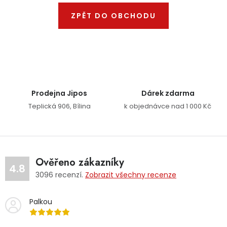
Dětská hřiště
ZPĚT DO OBCHODU
Autodoplňky
Vánoce
Prodejna Jipos
Dárek zdarma
Ochranné pomůcky
Teplická 906, Bílina
k objednávce nad 1 000 Kč
Fotovoltaika
Výprodej
Ověřeno zákazníky
4.8
3096
recenzí.
Zobrazit všechny recenze
Značky
Palkou