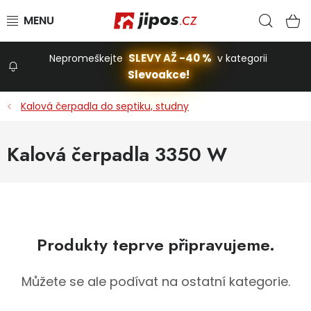
Přejít na obsah
Hled
N
SLEVY AŽ -40 %
Nepromeškejte
v kategorii
Slevoakce!
Slevoakce
Kalová čerpadla do septiku, studny
Zahrada
Kalová čerpadla 3350 W
Stavba a dům
Dílna
Produkty teprve připravujeme.
Domácnost
Můžete se ale podívat na ostatní kategorie.