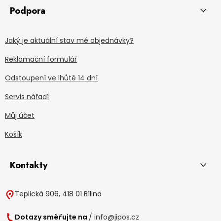
Podpora
Jaký je aktuální stav mé objednávky?
Reklamační formulář
Odstoupení ve lhůtě 14 dní
Servis nářadí
Můj účet
Košík
Kontakty
Teplická 906, 418 01 Bílina
Dotazy směřujte na
/
info@jipos.cz