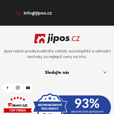
info
@
jipos.cz
Zápatí
Jipos nabízí prodej kvalitního nářadí, autodoplňků a zahradní
techniky za nejlepší ceny na trhu.
Sledujte nás