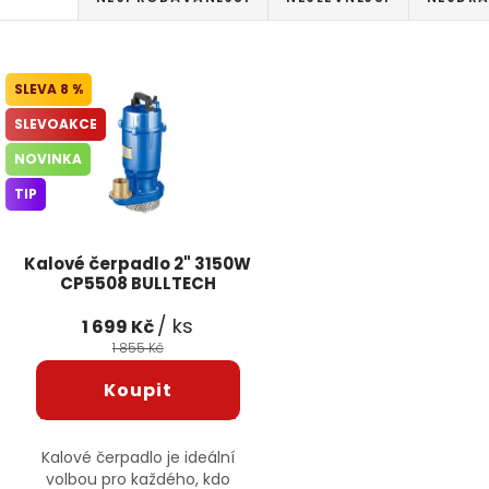
Výpis produktů
8 %
SLEVOAKCE
NOVINKA
TIP
Kalové čerpadlo 2" 3150W
CP5508 BULLTECH
/ ks
1 699 Kč
1 855 Kč
Kalové čerpadlo je ideální
volbou pro každého, kdo