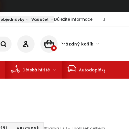
Důležité informace
Jaký je aktu
 objednávky
Váš účet
Prázdný košík
NÁKUPNÍ KOŠÍK
Dětská hřiště
Autodoplňky
Stránka
1
z
1
-
1
položek celkem
ŽŠÍ
ABECEDNĚ