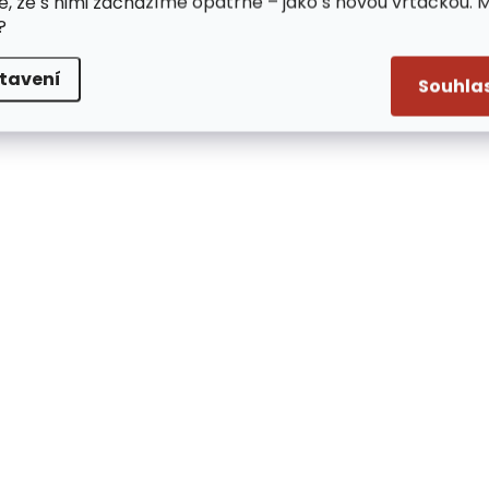
e, že s nimi zacházíme opatrně – jako s novou vrtačkou. 
?
tavení
Souhla