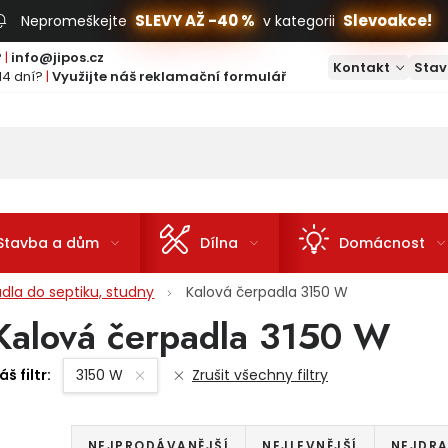
SLEVY AŽ -40 %
Slevoakce!
Nepromeškejte
v kategorii
?
|
info@jipos.cz
Kontakt
Stav
14 dní?
|
Využijte náš reklamační formulář
Stavba a dům
Dílna
Domácnost
dla do septiku, studny
Kalová čerpadla 3150 W
Kalová čerpadla 3150 W
áš filtr:
3150 W
Zrušit všechny filtry
Řazení produktů
NEJPRODÁVANĚJŠÍ
NEJLEVNĚJŠÍ
NEJDRA