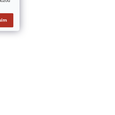
Můžou
sím