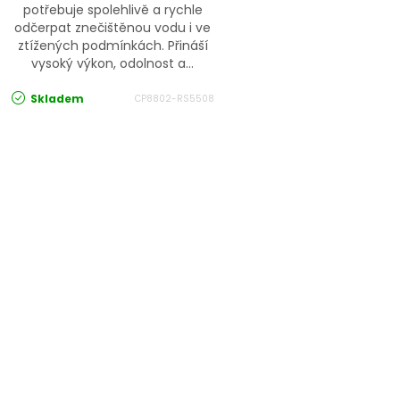
potřebuje spolehlivě a rychle
odčerpat znečištěnou vodu i ve
ztížených podmínkách. Přináší
vysoký výkon, odolnost a...
Skladem
CP8802-RS5508
Ovládací prvky výpisu