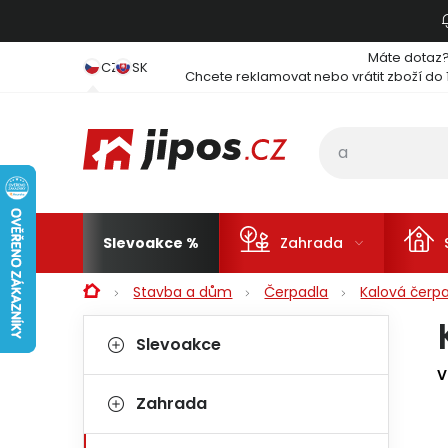
Přejít na obsah
Máte dotaz
CZ
SK
Chcete reklamovat nebo vrátit zboží do 
Slevoakce
Zahrada
Domů
Stavba a dům
Čerpadla
Kalová čerpa
Postranní panel
Kategorie
Přeskočit kategorie
Slevoakce
V
Zahrada