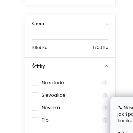
Cena
1699
Kč
1700
Kč
Štítky
Na skladě
1
Slevoakce
1
🔧 Naš
Novinka
1
jak šp
Tip
košíku
1