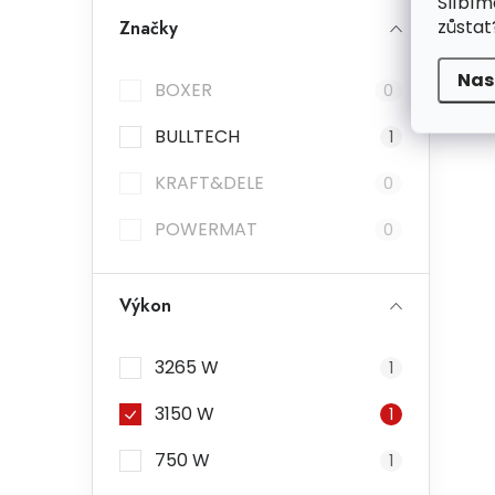
Slíbím
zůstat
Značky
Nas
BOXER
0
BULLTECH
1
KRAFT&DELE
0
POWERMAT
0
Výkon
3265 W
1
3150 W
1
750 W
1