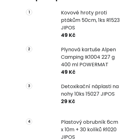
Kovové hroty proti
ptákům 50cm, 1ks R1523
JIPOS
49 Kč
Plynová kartuše Alpen
Camping IK1004 227 g
400 ml POWERMAT
49 Kč
Detoxikační náplasti na
nohy 10ks 15027 JIPOS
29 Kč
Plastový obrubník 6cm
x 10m + 30 kolíků R1020
JIPOS