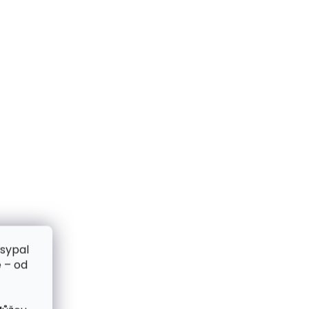
zsypal
 – od