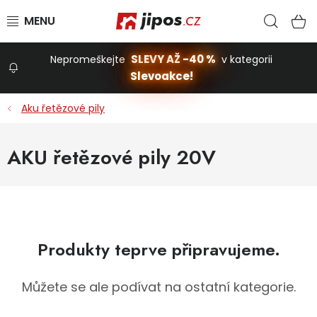
Přejít na obsah
Hled
N
SLEVY AŽ -40 %
Nepromeškejte
v kategorii
Slevoakce!
Slevoakce
Aku řetězové pily
Zahrada
AKU řetězové pily 20V
Stavba a dům
Dílna
Produkty teprve připravujeme.
Domácnost
Můžete se ale podívat na ostatní kategorie.