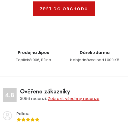
Dětská hřiště
ZPĚT DO OBCHODU
Autodoplňky
Vánoce
Prodejna Jipos
Dárek zdarma
Ochranné pomůcky
Teplická 906, Bílina
k objednávce nad 1 000 Kč
Fotovoltaika
Výprodej
Ověřeno zákazníky
4.8
3096
recenzí.
Zobrazit všechny recenze
Značky
Palkou