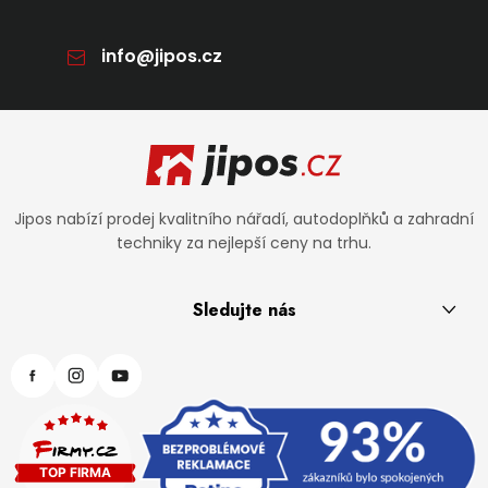
info
@
jipos.cz
Zápatí
Jipos nabízí prodej kvalitního nářadí, autodoplňků a zahradní
techniky za nejlepší ceny na trhu.
Sledujte nás