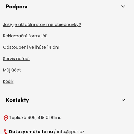
Podpora
Jaký je aktuální stav mé objednávky?
Reklamační formulář
Odstoupení ve lhůtě 14 dní
Servis nářadí
Můj účet
Košík
Kontakty
Teplická 906, 418 01 Bílina
Dotazy směřujte na
/
info@jipos.cz