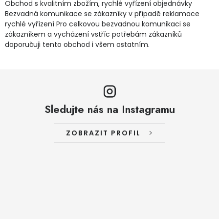
Obchod s kvalitním zbožím, rychlé vyřízení objednávky
Jaký je aktuální stav mé objednávky?
Bezvadná komunikace se zákazníky v případě reklamace
rychlé vyřízení Pro celkovou bezvadnou komunikaci se
zákazníkem a vycházení vstříc potřebám zákazníků
Velkoobchodní spolupráce (B2B)
Prodejna nářadí
doporučuji tento obchod i všem ostatním.
Servis nářadí
Hodnocení obchodu
Doprava a platba
Váš zákaznický účet
Kontakt
Sledujte nás na Instagramu
PODPORA
ZOBRAZIT PROFIL
Reklamační formulář
Odstoupení ve lhůtě 14 dní
Obchodní podmínky
Reklamační řád
Podmínky ochrany osobních údajů