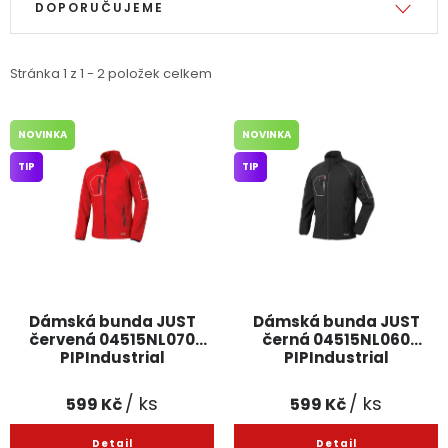
DOPORUČUJEME
Dětská hřiště
Stránka
1
z
1
-
2
položek celkem
Autodoplňky
NOVINKA
NOVINKA
Vánoce
TIP
TIP
Ochranné pomůcky
Fotovoltaika
Výprodej
Dámská bunda JUST
Dámská bunda JUST
červená 04515NL070
černá 04515NL060
Značky
PIPIndustrial
PIPIndustrial
/ ks
/ ks
599 Kč
599 Kč