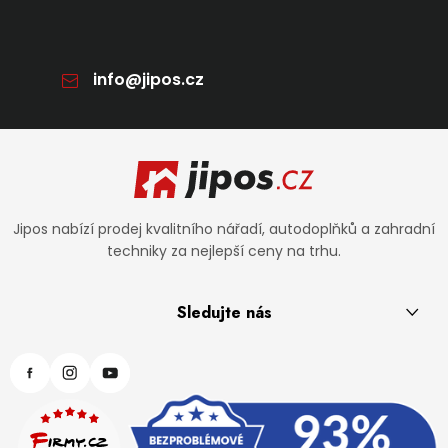
info
@
jipos.cz
Zápatí
Jipos nabízí prodej kvalitního nářadí, autodoplňků a zahradní
techniky za nejlepší ceny na trhu.
Sledujte nás