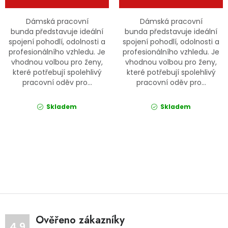
Jaký je aktuální stav mé objednávky?
Dámská pracovní
Dámská pracovní
bunda představuje ideální
bunda představuje ideální
Velkoobchodní spolupráce (B2B)
Prodejna nářadí
spojení pohodlí, odolnosti a
spojení pohodlí, odolnosti a
profesionálního vzhledu. Je
profesionálního vzhledu. Je
vhodnou volbou pro ženy,
vhodnou volbou pro ženy,
Servis nářadí
Hodnocení obchodu
které potřebují spolehlivý
které potřebují spolehlivý
pracovní oděv pro...
pracovní oděv pro...
Doprava a platba
Váš zákaznický účet
Kontakt
Skladem
Skladem
PODPORA
Reklamační formulář
Odstoupení ve lhůtě 14 dní
Ovládací prvky výpisu
Obchodní podmínky
Reklamační řád
Podmínky ochrany osobních údajů
Ověřeno zákazníky
4.9