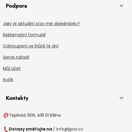
Podpora
Jaký je aktuální stav mé objednávky?
Reklamační formulář
Odstoupení ve lhůtě 14 dní
Servis nářadí
Můj účet
Košík
Kontakty
Teplická 906, 418 01 Bílina
Dotazy směřujte na
/
info@jipos.cz