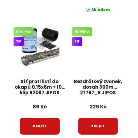
Skladem
NOVINKA
NOVINKA
TIP
TIP
Síť proti listí do
Bezdrátový zvonek,
okapů 0,15x6m + 10x
dosah 300m
klip R2097 JIPOS
27797_B JIPOS
89 Kč
229 Kč