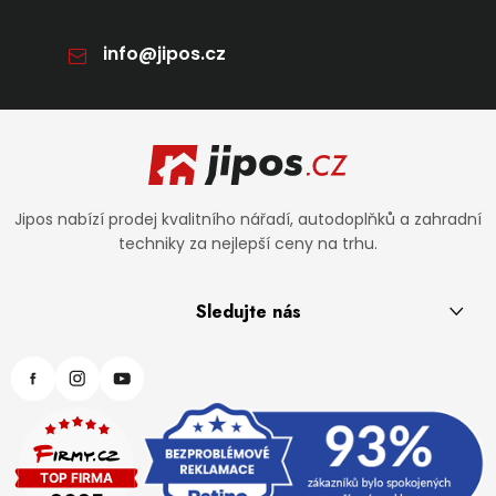
info
@
jipos.cz
Zápatí
Jipos nabízí prodej kvalitního nářadí, autodoplňků a zahradní
techniky za nejlepší ceny na trhu.
Sledujte nás