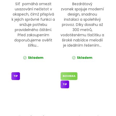
Síť pomáhá omezit
Bezdrátový
usazování nečistot v
zvonek spojuje moderní
okapech, čímž přispívá
design, snadnou
k jejich správné funkci a
instalaci a spolehlivý
snižuje potřebu
provoz. Díky dosahu až
pravidelného čištění.
300 metrů,
Před zakoupením
vodotěsnému tlačítku a
doporučujeme ověřit
široké nabídce melodií
šířku...
je ideálním řešením...
Skladem
Skladem
TIP
NOVINKA
TIP