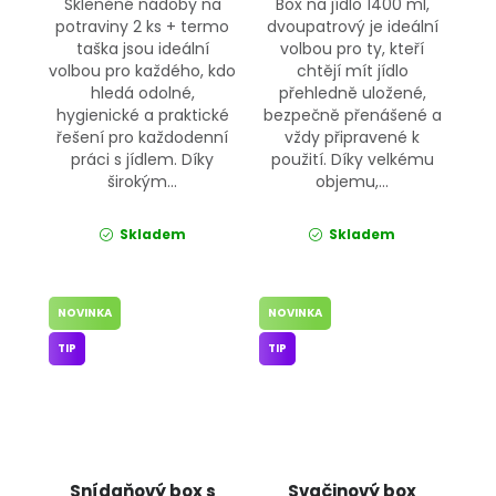
Skleněné nádoby na
Box na jídlo 1400 ml,
potraviny 2 ks + termo
dvoupatrový je ideální
taška jsou ideální
volbou pro ty, kteří
volbou pro každého, kdo
chtějí mít jídlo
hledá odolné,
přehledně uložené,
hygienické a praktické
bezpečně přenášené a
řešení pro každodenní
vždy připravené k
práci s jídlem. Díky
použití. Díky velkému
širokým...
objemu,...
Skladem
Skladem
NOVINKA
NOVINKA
TIP
TIP
Snídaňový box s
Svačinový box