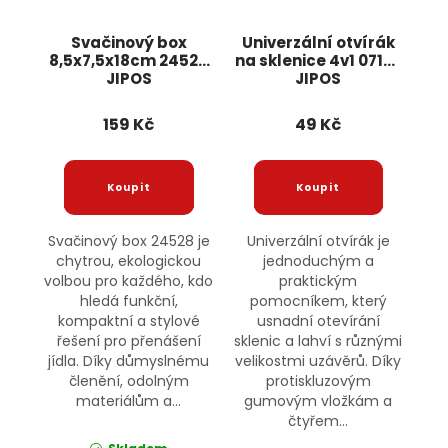
Svačinový box
Univerzální otvírák
8,5x7,5x18cm 24528
na sklenice 4v1 07107
JIPOS
JIPOS
159 Kč
49 Kč
Svačinový box 24528 je
Univerzální otvírák je
chytrou, ekologickou
jednoduchým a
volbou pro každého, kdo
praktickým
hledá funkční,
pomocníkem, který
kompaktní a stylové
usnadní otevírání
řešení pro přenášení
sklenic a lahví s různými
jídla. Díky důmyslnému
velikostmi uzávěrů. Díky
členění, odolným
protiskluzovým
materiálům a...
gumovým vložkám a
čtyřem...