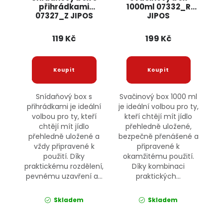
přihrádkami
1000ml 07332_R
07327_Z JIPOS
JIPOS
119 Kč
199 Kč
Snídaňový box s
Svačinový box 1000 ml
přihrádkami je ideální
je ideální volbou pro ty,
volbou pro ty, kteří
kteří chtějí mít jídlo
chtějí mít jídlo
přehledně uložené,
přehledně uložené a
bezpečně přenášené a
vždy připravené k
připravené k
použití. Díky
okamžitému použití.
praktickému rozdělení,
Díky kombinaci
pevnému uzavření a...
praktických...
Skladem
Skladem