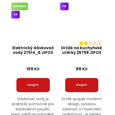
NOVINKA
TIP
TIP
Elektrický dávkovač
Držák na kuchyňské
vody 27514_B JIPOS
utěrky 26798 JIPOS
159 Kč
99 Kč
Dávkovač vody je
Držák spojuje moderní
praktický pomocník pro
design, vysokou
každodenní použití,
odolnost a maximální
který zajišťuje pohodlné,
praktičnost. Je ideální