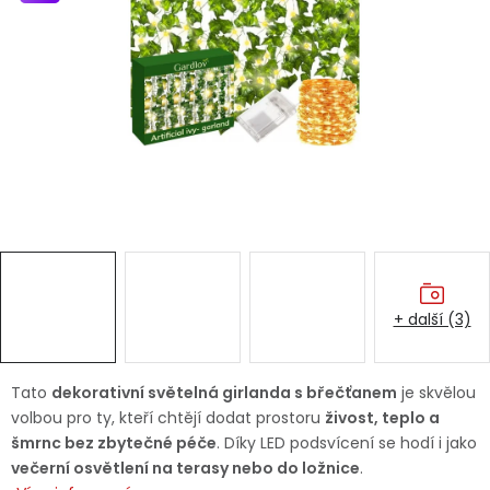
Dětská hřiště
Autodoplňky
Vánoce
Ochranné pomůcky
Fotovoltaika
+ další (3)
Výprodej
Značky
Tato
dekorativní světelná girlanda s břečťanem
je skvělou
volbou pro ty, kteří chtějí dodat prostoru
živost, teplo a
šmrnc bez zbytečné péče
. Díky LED podsvícení se hodí i jako
večerní osvětlení na terasy nebo do ložnice
.