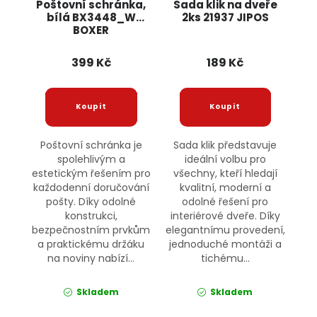
Poštovní schránka,
Sada klik na dveře
bílá BX3448_W
2ks 21937 JIPOS
BOXER
399 Kč
189 Kč
Poštovní schránka je
Sada klik představuje
spolehlivým a
ideální volbu pro
estetickým řešením pro
všechny, kteří hledají
každodenní doručování
kvalitní, moderní a
pošty. Díky odolné
odolné řešení pro
konstrukci,
interiérové dveře. Díky
bezpečnostním prvkům
elegantnímu provedení,
a praktickému držáku
jednoduché montáži a
na noviny nabízí...
tichému...
Skladem
Skladem