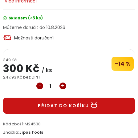
Více informací
Jaký je aktuální stav mé objednávky?
(>5 ks)
Skladem
Velkoobchodní spolupráce (B2B)
Prodejna nářadí
10.8.2026
Možnosti doručení
Servis nářadí
Hodnocení obchodu
Doprava a platba
Váš zákaznický účet
Kontakt
349 Kč
–14 %
300 Kč
/ ks
PODPORA
247,93 Kč bez DPH
Měrná cena:
Reklamační formulář
Odstoupení ve lhůtě 14 dní
PŘIDAT DO KOŠÍKU
Obchodní podmínky
Reklamační řád
Podmínky ochrany osobních údajů
Kód zboží:
M24538
Značka:
Jipos Tools