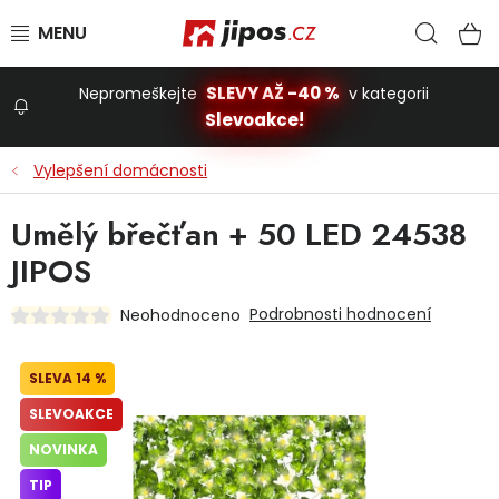
Přejít na obsah
Hled
N
SLEVY AŽ -40 %
Nepromeškejte
v kategorii
Slevoakce!
Slevoakce
Vylepšení domácnosti
Zahrada
Umělý břečťan + 50 LED 24538
JIPOS
Stavba a dům
Podrobnosti hodnocení
Neohodnoceno
Dílna
14 %
SLEVOAKCE
Domácnost
NOVINKA
TIP