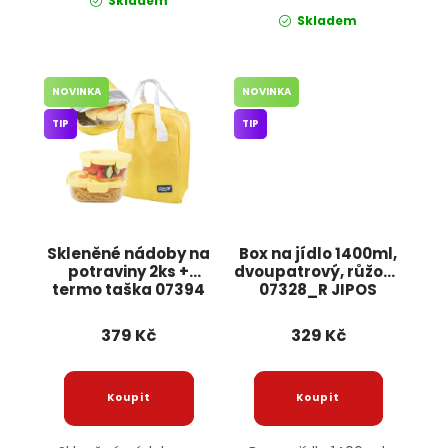
Skladem
Skladem
NOVINKA
NOVINKA
TIP
TIP
Skleněné nádoby na
Box na jídlo 1400ml,
potraviny 2ks +
dvoupatrový, růžový
termo taška 07394
07328_R JIPOS
JIPOS
379 Kč
329 Kč