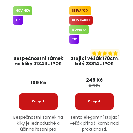
NOVINKA
10 %
TIP
SLEVOAKCE
NOVINKA
TIP
Bezpečnostní zámek
Stojící věšák 170cm,
na kliky 01849 JIPOS
bílý 23814 JIPOS
249 Kč
109 Kč
279 Kč
Bezpečnostní zámek na
Tento elegantní stojací
kliky je jednoduché a
věšák přináší kombinaci
účinné řešení pro
praktičnosti,