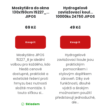
Moskytiéra do okna
Hydrogelové
130x150cm 15227_B
zavlažovací koule
JIPOS
10000ks 24750 JIPOS
69 Kč
49 Kč
Moskytiéra JIPOS
Hydrogelové
15227_B je ideální
zavlažovací koule jsou
volbou pro každého, kdo
praktickým
hledá cenově
pomocníkem i
dostupné, praktické a
stylovým doplňkem
estetické řešení proti
zároveň. Díky své
hmyzu bez nutnosti
funkčnosti, dlouhé
složité montáže. S
výdrži a širokým
touto síťkou si...
možnostem použití
představují jednoduché,
ale...
Skladem