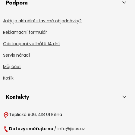
Podpora
Jaký je aktuální stav mé objednávky?
Reklamační formulář
Odstoupení ve lhůtě 14 dní
Servis nářadí
Můj účet
Košík
Kontakty
Teplická 906, 418 01 Bílina
Dotazy směřujte na
/
info@jipos.cz