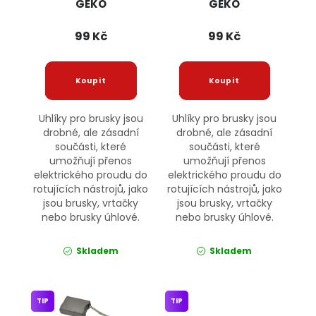
GEKO
GEKO
99 Kč
99 Kč
Uhlíky pro brusky jsou
Uhlíky pro brusky jsou
drobné, ale zásadní
drobné, ale zásadní
součásti, které
součásti, které
umožňují přenos
umožňují přenos
elektrického proudu do
elektrického proudu do
rotujících nástrojů, jako
rotujících nástrojů, jako
jsou brusky, vrtačky
jsou brusky, vrtačky
nebo brusky úhlové.
nebo brusky úhlové.
Skladem
Skladem
TIP
TIP