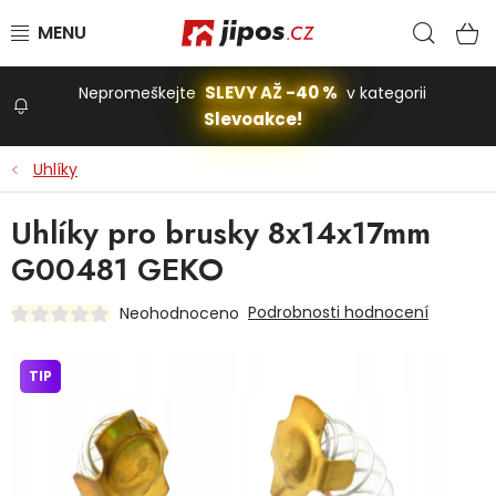
Přejít na obsah
Hled
N
SLEVY AŽ -40 %
Nepromeškejte
v kategorii
Slevoakce!
Slevoakce
Uhlíky
Zahrada
Uhlíky pro brusky 8x14x17mm
G00481 GEKO
Stavba a dům
Podrobnosti hodnocení
Neohodnoceno
Dílna
TIP
Domácnost