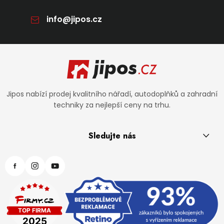
info
@
jipos.cz
Zápatí
Jipos nabízí prodej kvalitního nářadí, autodoplňků a zahradní
techniky za nejlepší ceny na trhu.
Sledujte nás