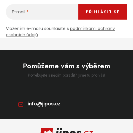
E-mail
PŘIHLÁSIT SE
Vložením e-mailu souhlasíte s
podmínkami ochrany
osobních údajů
Pomůžeme vám s výběrem
Potřebujete s něčím poradit? Jsme tu pro vás!
info
@
jipos.cz
Zápatí