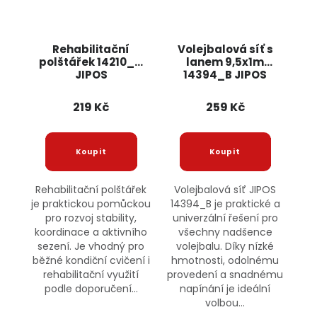
Rehabilitační
Volejbalová síť s
polštářek 14210_N
lanem 9,5x1m
JIPOS
14394_B JIPOS
219 Kč
259 Kč
Rehabilitační polštářek
Volejbalová síť JIPOS
je praktickou pomůckou
14394_B je praktické a
pro rozvoj stability,
univerzální řešení pro
koordinace a aktivního
všechny nadšence
sezení. Je vhodný pro
volejbalu. Díky nízké
běžné kondiční cvičení i
hmotnosti, odolnému
rehabilitační využití
provedení a snadnému
podle doporučení...
napínání je ideální
volbou...