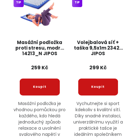
TIP
TIP
Masážní podložka
Volejbalová síť +
proti stresu, modrá
taška 9,5x1m 23427
14213_N JIPOS
JIPOS
259 Kč
299 Kč
Masážní podložka je
Vychutnejte si sport
vhodnou pomůckou pro
kdekoliv s kvalitní sítí.
každého, kdo hledá
Díky snadné instalaci,
jednoduchý způsob
univerzálnímu využití a
relaxace a uvolnění
praktické tašce je
svalového napětí v
ideálním společníkem