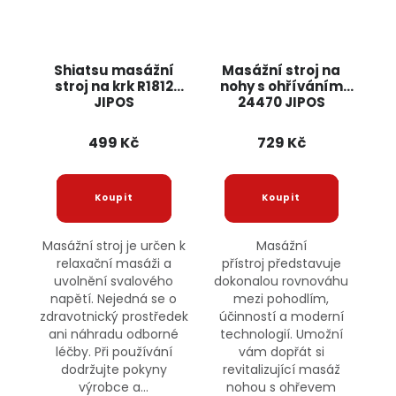
Shiatsu masážní
Masážní stroj na
stroj na krk R1812
nohy s ohříváním
JIPOS
24470 JIPOS
499 Kč
729 Kč
Masážní stroj je určen k
Masážní
relaxační masáži a
přístroj představuje
uvolnění svalového
dokonalou rovnováhu
napětí. Nejedná se o
mezi pohodlím,
zdravotnický prostředek
účinností a moderní
ani náhradu odborné
technologií. Umožní
léčby. Při používání
vám dopřát si
dodržujte pokyny
revitalizující masáž
výrobce a...
nohou s ohřevem