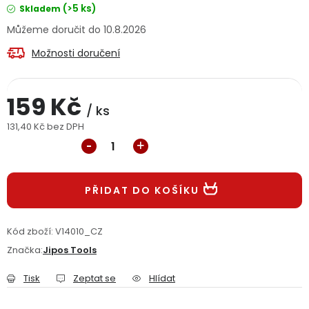
(>5 ks)
Skladem
Jaký je aktuální stav mé objednávky?
10.8.2026
Velkoobchodní spolupráce (B2B)
Prodejna nářadí
Možnosti doručení
Servis nářadí
Hodnocení obchodu
159 Kč
/ ks
Doprava a platba
Váš zákaznický účet
Kontakt
131,40 Kč bez DPH
Měrná cena:
PODPORA
PŘIDAT DO KOŠÍKU
Reklamační formulář
Odstoupení ve lhůtě 14 dní
Kód zboží:
V14010_CZ
Obchodní podmínky
Reklamační řád
Značka:
Jipos Tools
Podmínky ochrany osobních údajů
Tisk
Zeptat se
Hlídat