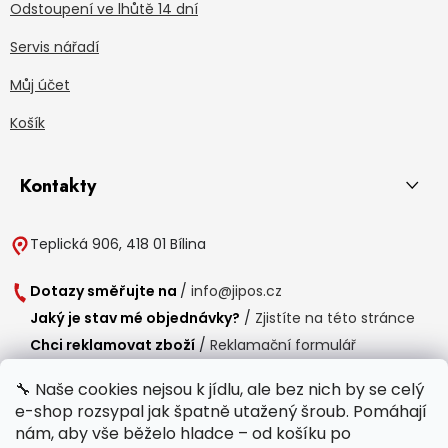
Odstoupení ve lhůtě 14 dní
Servis nářadí
Můj účet
Košík
Kontakty
Teplická 906, 418 01 Bílina
Dotazy směřujte na
/
info@jipos.cz
Jaký je stav mé objednávky?
/
Zjistíte na této stránce
Chci reklamovat zboží
/
Reklamační formulář
Chci vrátit zboží do 14 dní
/
Formulář pro vrácení zboží
🔧 Naše cookies nejsou k jídlu, ale bez nich by se celý
e-shop rozsypal jak špatně utažený šroub. Pomáhají
Provozní doba
nám, aby vše běželo hladce – od košíku po
Po-Čt /
8:00 - 15:00