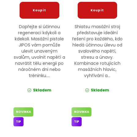
Dopřejte si účinnou
Shiatsu masážní stroj
regeneraci kdykoli a
představuje ideální
kdekoli. Masážní pistole
řešení pro každého, kdo
JIPOS vám pomůže
hledá účinnou úlevu od
ulevit unaveným
svalového napětí,
svalům, uvolnit napětí a
stresu a únavy.
navrátit tělu energii po
Kombinace rotujících
náročném dni nebo
masážních hlavic,
tréninku....
vyhřívání a...
Skladem
Skladem
NOVINKA
NOVINKA
TIP
TIP