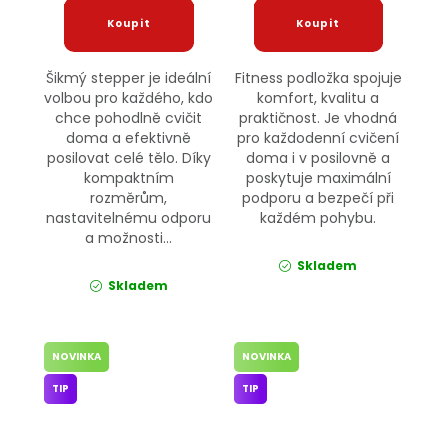
Šikmý stepper je ideální
Fitness podložka spojuje
volbou pro každého, kdo
komfort, kvalitu a
chce pohodlně cvičit
praktičnost. Je vhodná
doma a efektivně
pro každodenní cvičení
posilovat celé tělo. Díky
doma i v posilovně a
kompaktním
poskytuje maximální
rozměrům,
podporu a bezpečí při
nastavitelnému odporu
každém pohybu.
a možnosti...
Skladem
Skladem
NOVINKA
NOVINKA
TIP
TIP