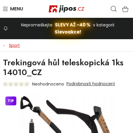
Přejít na obsah
Hled
N
SLEVY AŽ -40 %
Nepromeškejte
v kategorii
Slevoakce!
Slevoakce
Sport
Zahrada
Trekingová hůl teleskopická 1ks
14010_CZ
Stavba a dům
Podrobnosti hodnocení
Neohodnoceno
Dílna
TIP
Domácnost