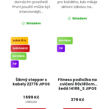
domácím prostředí.
pro každého, kdo miluje
První použití může být
aktivní zábavu na...
intenzivnější,...
Skladem
Skladem
13 %
NOVINKA
SLEVOAKCE
TIP
NOVINKA
TIP
Šikmý stepper s
Fitness podložka na
kabely 22776 JIPOS
cvičení 60x180cm,
šedá 14186_S JIPOS
1 599 Kč
379 Kč
1 859 Kč