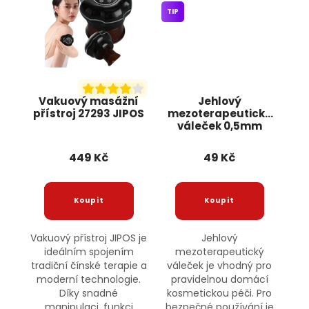
TIP
Vakuový masážní
Jehlový
přístroj 27293 JIPOS
mezoterapeutický
váleček 0,5mm
15439 JIPOS
449 Kč
49 Kč
Vakuový přístroj JIPOS je
Jehlový
ideálním spojením
mezoterapeutický
tradiční čínské terapie a
váleček je vhodný pro
moderní technologie.
pravidelnou domácí
Díky snadné
kosmetickou péči. Pro
manipulaci, funkci
bezpečné používání je