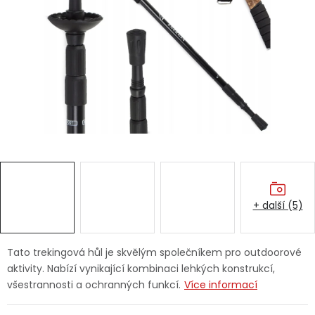
Dětská hřiště
Autodoplňky
Vánoce
Ochranné pomůcky
Fotovoltaika
+ další (5)
Výprodej
Značky
Tato trekingová hůl je skvělým společníkem pro outdoorové
aktivity. Nabízí vynikající kombinaci lehkých konstrukcí,
všestrannosti a ochranných funkcí.
Více informací