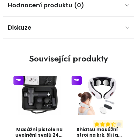
Hodnocení produktu (0)
Diskuze
Související produkty
TIP
TIP
Masážní pistole na
Shiatsu masážní
uvolnění svalů 24V,
stroj na krk, šíji a