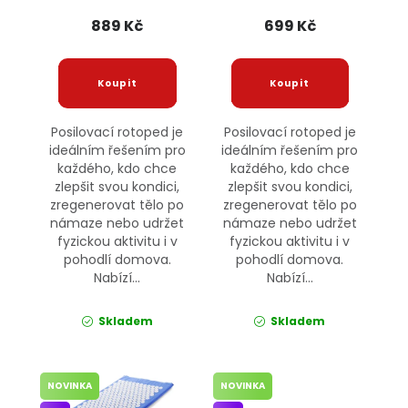
889 Kč
699 Kč
Posilovací rotoped je
Posilovací rotoped je
ideálním řešením pro
ideálním řešením pro
každého, kdo chce
každého, kdo chce
zlepšit svou kondici,
zlepšit svou kondici,
zregenerovat tělo po
zregenerovat tělo po
námaze nebo udržet
námaze nebo udržet
fyzickou aktivitu i v
fyzickou aktivitu i v
pohodlí domova.
pohodlí domova.
Nabízí...
Nabízí...
Skladem
Skladem
NOVINKA
NOVINKA