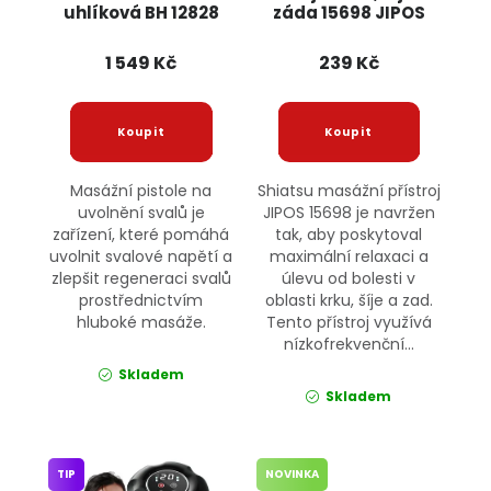
uhlíková BH 12828
záda 15698 JIPOS
BASS
1 549 Kč
239 Kč
Masážní pistole na
Shiatsu masážní přístroj
uvolnění svalů je
JIPOS 15698 je navržen
zařízení, které pomáhá
tak, aby poskytoval
uvolnit svalové napětí a
maximální relaxaci a
zlepšit regeneraci svalů
úlevu od bolesti v
prostřednictvím
oblasti krku, šíje a zad.
hluboké masáže.
Tento přístroj využívá
nízkofrekvenční...
Skladem
Skladem
TIP
NOVINKA