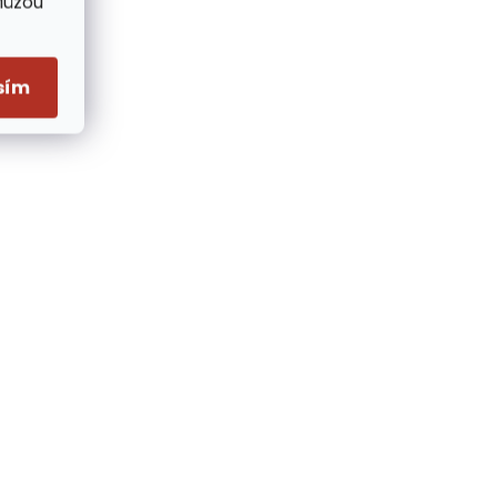
Můžou
sím