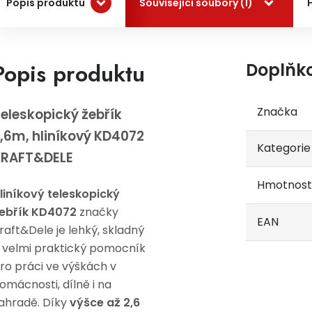
Popis produktu
Související soubory (1)
Popis produktu
Doplňk
Značka
eleskopický žebřík
,6m, hliníkový KD4072
Kategorie
KRAFT&DELE
Hmotnost
liníkový teleskopický
ebřík KD4072
značky
EAN
raft&Dele je lehký, skladný
 velmi praktický pomocník
ro práci ve výškách v
omácnosti, dílně i na
ahradě. Díky
výšce až 2,6