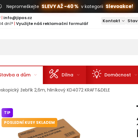
SLEVY AŽ -40 %
Slevoakce!
Nepromeškejte
v kategorii
?
|
info@jipos.cz
Kontakt
Stav
14 dní?
|
Využijte náš reklamační formulář
Stavba a dům
Dílna
Domácnost
eskopický žebřík 2,6m, hliníkový KD4072 KRAFT&DELE
TIP
POSLEDNÍ KUSY SKLADEM