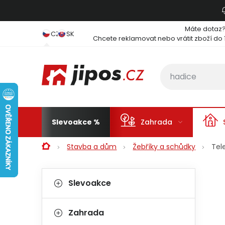
Přejít na obsah
Máte dotaz
CZ
SK
Chcete reklamovat nebo vrátit zboží do 
Slevoakce
Zahrada
Domů
Stavba a dům
Žebříky a schůdky
Tel
Postranní panel
Kategorie
Přeskočit kategorie
Slevoakce
Zahrada