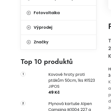
Fotovoltaika
Výprodej
T
Značky
2
Top 10 produktů
H
Kovové hroty proti
ž
ptákům 50cm, 1ks R1523
K
JIPOS
a
49 Kč
p
d
Plynová kartuše Alpen
z
Camping IK1004 227 g