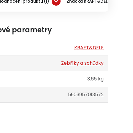
Hodnocení produktu (1)
Značka KRAFT&DELE
Do
ové parametry
KRAFT&DELE
Žebříky a schůdky
3.65 kg
5903957013572