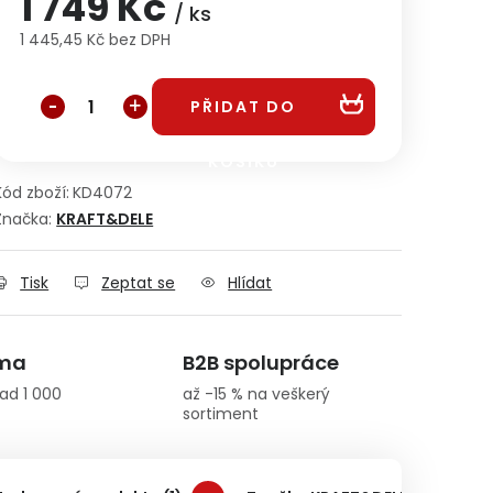
1 749 Kč
/ ks
1 445,45 Kč bez DPH
Měrná cena:
PŘIDAT DO
KOŠÍKU
Kód zboží:
KD4072
Značka:
KRAFT&DELE
Tisk
Zeptat se
Hlídat
rma
B2B spolupráce
ad 1 000
až -15 % na veškerý
sortiment