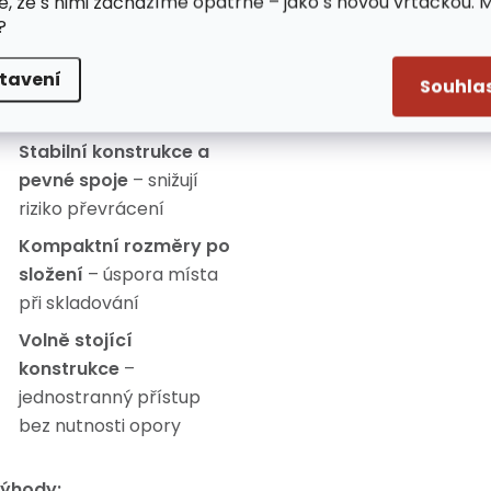
e, že s nimi zacházíme opatrně – jako s novou vrtačkou. 
?
Protiskluzové
drážkované schody
–
tavení
bezpečnost i na kluzkém
Souhla
povrchu
Stabilní konstrukce a
pevné spoje
– snižují
riziko převrácení
Kompaktní rozměry po
složení
– úspora místa
při skladování
Volně stojící
konstrukce
–
jednostranný přístup
bez nutnosti opory
ýhody: