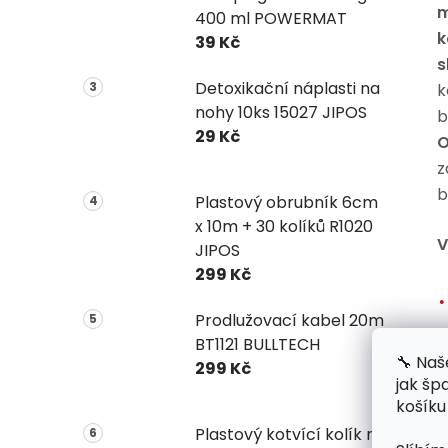
m
400 ml POWERMAT
k
39 Kč
s
Detoxikační náplasti na
k
nohy 10ks 15027 JIPOS
b
29 Kč
O
z
b
Plastový obrubník 6cm
x 10m + 30 kolíků R1020
V
JIPOS
299 Kč
Prodlužovací kabel 20m
BT1121 BULLTECH
🔧 Naš
299 Kč
jak šp
košíku
Plastový kotvící kolík na