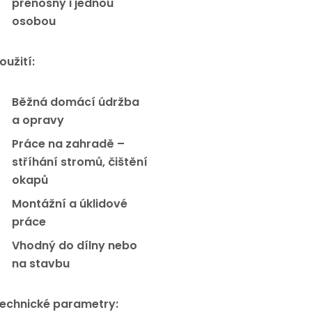
přenosný i jednou
osobou
oužití:
Běžná domácí údržba
a opravy
Práce na zahradě –
stříhání stromů, čištění
okapů
Montážní a úklidové
práce
Vhodný do dílny nebo
na stavbu
echnické parametry: