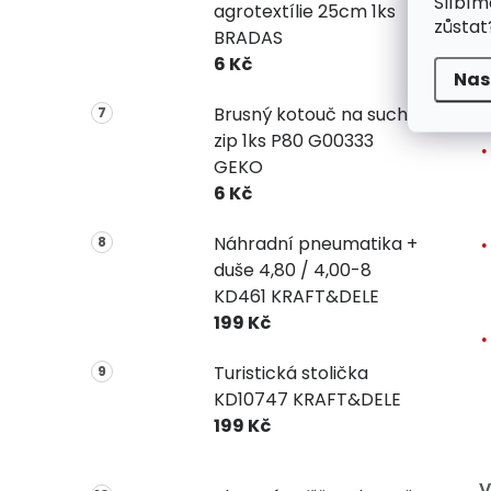
Slíbím
agrotextílie 25cm 1ks
zůstat
BRADAS
6 Kč
Nas
Brusný kotouč na suchý
zip 1ks P80 G00333
GEKO
6 Kč
Náhradní pneumatika +
duše 4,80 / 4,00-8
KD461 KRAFT&DELE
199 Kč
Turistická stolička
KD10747 KRAFT&DELE
199 Kč
V