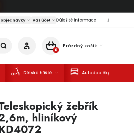
Důležité informace
Jaký je aktu
 objednávky
Váš účet
Prázdný košík
NÁKUPNÍ KOŠÍK
Dětská hřiště
Autodoplňky
Teleskopický žebřík
2,6m, hliníkový
KD4072