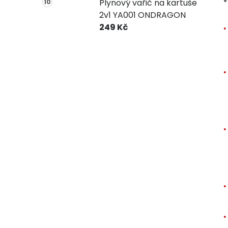
Plynový vařič na kartuše
2v1 YA001 ONDRAGON
249 Kč