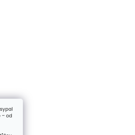
zsypal
 – od