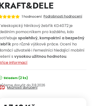
KRAFT&DELE
Podrobnosti hodnocení
1 hodnocení
Teleskopický hliníkový žebřík KD4072 je
ideálním pomocníkem pro každého, kdo
potřebuje
spolehlivý, kompaktní a bezpečný
žebřík
pro různé výškové práce. Ocení ho
domácí uživatelé i řemeslníci hledající mobilní
řešení s
vysokou užitnou hodnotou
.
Více informací
(2 ks)
Skladem
11.8.2026
Možnosti doručení