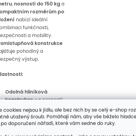
etru
,
nosnosti do 150 kg
a
ompaktním rozměrům po
ložení
nabízí ideální
ombinaci funkčnosti,
ezpečnosti a mobility.
smistupňová konstrukce
ajišťuje pohodlný a
ezpečný výstup.
lastnosti:
Odolná hliníková
konstrukce
– s nosností
až
150 kg
e cookies nejsou k jídlu, ale bez nich by se celý e-shop ro
atně utažený šroub. Pomáhají nám, aby vše běželo hladce
Nízká hmotnost
–
 po doporučení nářadí, které vám sedne do ruky.
pouze
7,3 kg
, snadná
manipulace