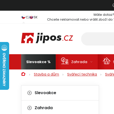
Přejít na obsah
Máte dotaz
CZ
SK
Chcete reklamovat nebo vrátit zboží do 
Slevoakce
Zahrada
Domů
Stavba a dům
Svářecí technika
Svář
Postranní panel
Kategorie
Přeskočit kategorie
Slevoakce
Zahrada