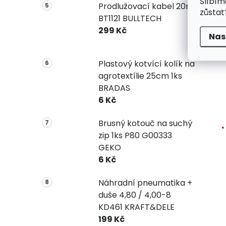
Slíbím
Prodlužovací kabel 20m
zůstat
BT1121 BULLTECH
299 Kč
Nas
Plastový kotvící kolík na
agrotextílie 25cm 1ks
BRADAS
6 Kč
Brusný kotouč na suchý
zip 1ks P80 G00333
GEKO
6 Kč
Náhradní pneumatika +
duše 4,80 / 4,00-8
KD461 KRAFT&DELE
199 Kč