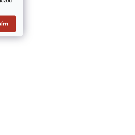
Můžou
sím