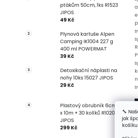
ptákům 50cm, 1ks R1523
a
JIPOS
e
49 Kč
p
s
Plynová kartuše Alpen
s
Camping IK1004 227 g
R
400 ml POWERMAT
P
39 Kč
s
Detoxikační náplasti na
k
nohy 10ks 15027 JIPOS
n
29 Kč
s
Plastový obrubník 6cm
🔧 Naš
x 10m + 30 kolíků R1020
jak šp
JIPOS
P
košíku
299 Kč