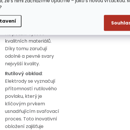
e, že s nimi zacházíme opatrně – jako s novou vrtačkou. 
Vysoká kvalita:
?
Svařovací elektrody se
vyznačují vynikajícím
tavení
Souhla
zpracováním založeným
na použití vysoce
kvalitních materiálů.
Díky tomu zaručují
odolné a pevné svary
nejvyšší kvality.
Rutilový obklad
:
Elektrody se vyznačují
přítomností rutilového
povlaku, který je
klíčovým prvkem
usnadňujícím svařovací
proces. Toto inovativní
obložení zajišťuje