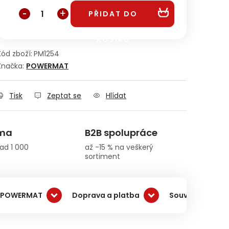
PŘIDAT DO
KOŠÍKU
Kód zboží:
PM1254
Značka:
POWERMAT
Tisk
Zeptat se
Hlídat
rma
B2B spolupráce
ad 1 000
až -15 % na veškerý
sortiment
 POWERMAT
Doprava a platba
Související pro