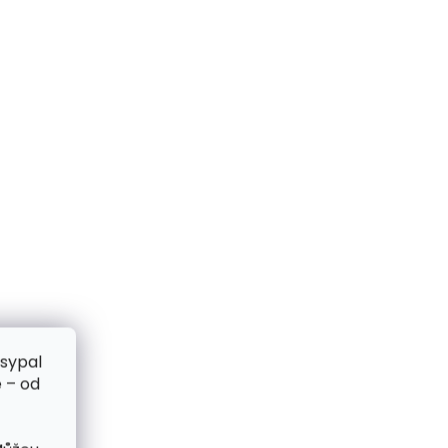
zsypal
 – od