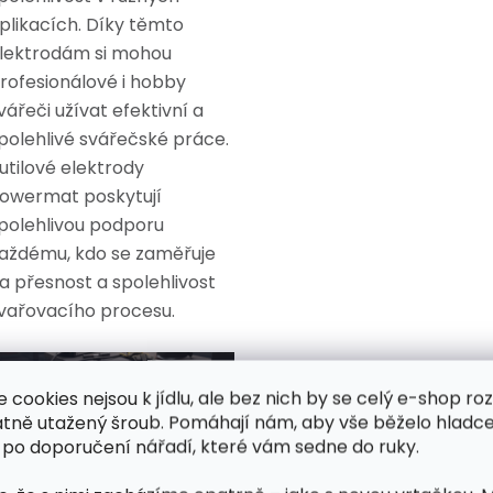
plikacích. Díky těmto
lektrodám si mohou
rofesionálové i hobby
vářeči užívat efektivní a
polehlivé svářečské práce.
utilové elektrody
owermat poskytují
polehlivou podporu
aždému, kdo se zaměřuje
a přesnost a spolehlivost
vařovacího procesu.
e cookies nejsou k jídlu, ale bez nich by se celý e-shop ro
atně utažený šroub. Pomáhají nám, aby vše běželo hladce
opis:
 po doporučení nářadí, které vám sedne do ruky.