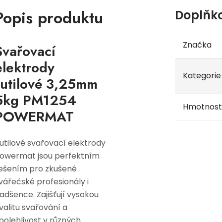
Popis produktu
Doplňk
Značka
Svařovací
elektrody
Kategorie
rutilové 3,25mm
5kg PM1254
Hmotnost
POWERMAT
utilové svařovací elektrody
owermat jsou perfektním
ešením pro zkušené
vářečské profesionály i
adšence. Zajišťují vysokou
valitu svařování a
polehlivost v různých