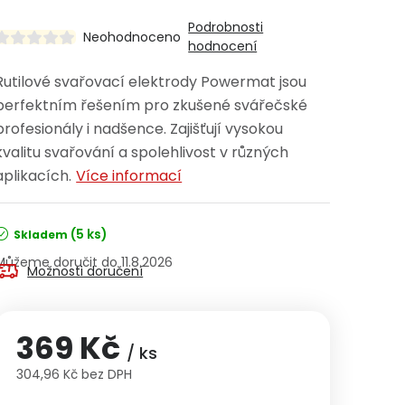
Podrobnosti
Neohodnoceno
hodnocení
Rutilové svařovací elektrody Powermat jsou
perfektním řešením pro zkušené svářečské
profesionály i nadšence. Zajišťují vysokou
kvalitu svařování a spolehlivost v různých
aplikacích.
Více informací
(5 ks)
Skladem
11.8.2026
Možnosti doručení
369 Kč
/ ks
304,96 Kč bez DPH
Měrná cena: