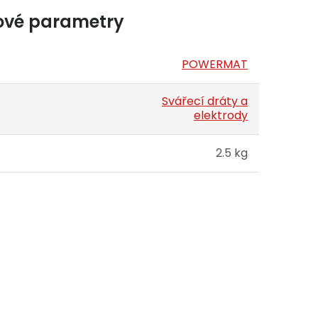
ové parametry
POWERMAT
Svářecí dráty a
elektrody
2.5 kg