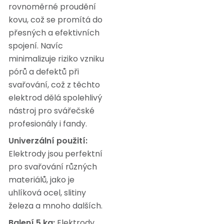
rovnoměrné proudění
kovu, což se promítá do
přesných a efektivních
spojení. Navíc
minimalizuje riziko vzniku
pórů a defektů při
svařování, což z těchto
elektrod dělá spolehlivý
nástroj pro svářečské
profesionály i fandy.
Univerzální použití:
Elektrody jsou perfektní
pro svařování různých
materiálů, jako je
uhlíková ocel, slitiny
železa a mnoho dalších.
Balení 5 kg:
Elektrody