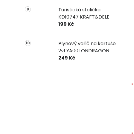
Turistická stolička
KD10747 KRAFT&DELE
199 Kč
Plynový vařič na kartuše
2v1 YA001 ONDRAGON
249 Kč