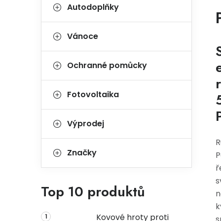
Autodoplňky
Vánoce
Ochranné pomůcky
Fotovoltaika
Výprodej
R
Značky
P
ř
s
Top 10 produktů
n
k
Kovové hroty proti
s