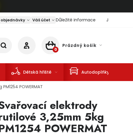
Důležité informace
Jaký je aktu
 objednávky
Váš účet
Prázdný košík
NÁKUPNÍ KOŠÍK
Dětská hřiště
Autodoplňky
5kg PM1254 POWERMAT
Svařovací elektrody
rutilové 3,25mm 5kg
PM1254 POWERMAT