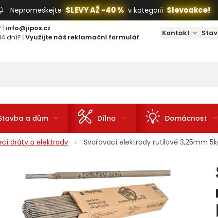
SLEVY AŽ -40 %
Slevoakce!
Nepromeškejte
v kategorii
?
|
info@jipos.cz
Kontakt
Stav
14 dní?
|
Využijte náš reklamační formulář
Stavba a dům
Dílna
Domácnost
ecí dráty a elektrody
Svařovací elektrody rutilové 3,25mm 