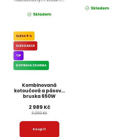
Skladem
Skladem
9 %
SLEVOAKCE
TIP
DOPRAVA ZDARMA
Kombinovaná
kotoučová a pásová
bruska 650W
KD5296 KRAFT&DELE
2 989 Kč
3 290 Kč