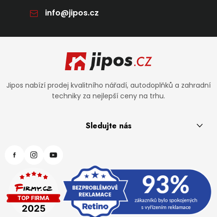
info
@
jipos.cz
Zápatí
Jipos nabízí prodej kvalitního nářadí, autodoplňků a zahradní
techniky za nejlepší ceny na trhu.
Sledujte nás