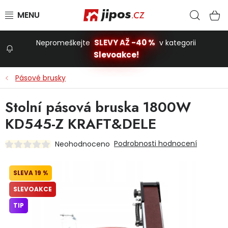
Přejít na obsah
Hled
N
SLEVY AŽ -40 %
Nepromeškejte
v kategorii
Slevoakce!
Slevoakce
Pásové brusky
Zahrada
Stolní pásová bruska 1800W
KD545-Z KRAFT&DELE
Stavba a dům
Podrobnosti hodnocení
Neohodnoceno
Dílna
19 %
SLEVOAKCE
Domácnost
TIP