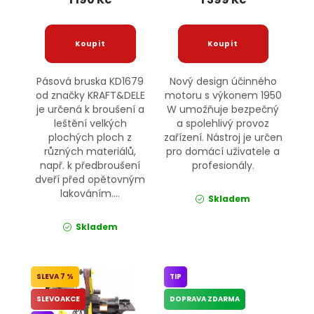
Pásová bruska KD1679
Nový design účinného
od značky KRAFT&DELE
motoru s výkonem 1950
je určená k broušení a
W umožňuje bezpečný
leštění velkých
a spolehlivý provoz
plochých ploch z
zařízení. Nástroj je určen
různých materiálů,
pro domácí uživatele a
např. k předbroušení
profesionály.
dveří před opětovným
lakováním....
Skladem
Skladem
7 %
TIP
SLEVOAKCE
DOPRAVA ZDARMA