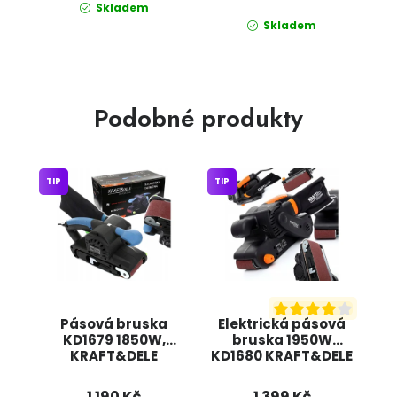
Skladem
Skladem
Podobné produkty
TIP
TIP
Pásová bruska
Elektrická pásová
KD1679 1850W,
bruska 1950W
KRAFT&DELE
KD1680 KRAFT&DELE
1 190 Kč
1 399 Kč