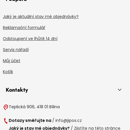
Jaký je aktuální stav mé objednávky?
Reklamační formulář
Odstoupení ve lhůtě 14 dní
Servis nářadí
Můj účet
Košík
Kontakty
Teplická 906, 418 01 Bílina
Dotazy směřujte na
/
info@jipos.cz
Jaký je stav mé objednávky?
/
Zjistíte na této stránce