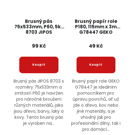
Brusný pás
Brusný papír role
75x533mm, P60, 5ks
P180, 115mm x 3m
8703 JIPOS
G78447 GEKO
99 Kč
49 Kč
Brusný pás JIPOS 8703 s
Brusný papír role GEKO
rozměry 75x533mm a
G78447 je ideálním
zrnitostí P60 je navržen
pomocníkem pro
pro náročné broušení
úpravu povrchů, ať už
různých materiálů, jako
jde o dřevo, kov nebo
jsou dřevo, barvy, laky a
jiné materiály, a je
kovy. Tento brusný pás
vhodný jak pro
je vyroben na...
profesionální dílny, tak i
pro domácí...