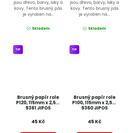
jsou dřevo, barvy, laky a
jsou dřevo, barvy, laky a
kovy. Tento brusný pás
kovy. Tento brusný pás
je vyroben na...
je vyroben na...
Skladem
Skladem
TIP
TIP
Brusný papír role
Brusný papír role
P120, 115mm x 2,5m
P100, 115mm x 2,5m
9361 JIPOS
9360 JIPOS
45 Kč
45 Kč