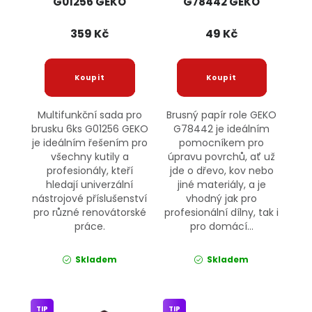
G01256 GEKO
G78442 GEKO
359 Kč
49 Kč
Multifunkční sada pro
Brusný papír role GEKO
brusku 6ks G01256 GEKO
G78442 je ideálním
je ideálním řešením pro
pomocníkem pro
všechny kutily a
úpravu povrchů, ať už
profesionály, kteří
jde o dřevo, kov nebo
hledají univerzální
jiné materiály, a je
nástrojové příslušenství
vhodný jak pro
pro různé renovátorské
profesionální dílny, tak i
práce.
pro domácí...
Skladem
Skladem
TIP
TIP