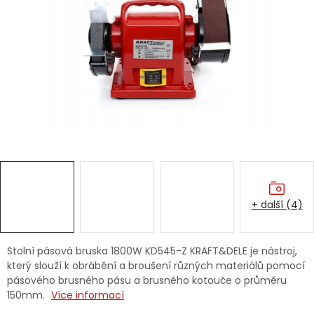
Dětská hřiště
Autodoplňky
Vánoce
Ochranné pomůcky
Fotovoltaika
+ další (4)
Výprodej
Značky
Stolní pásová bruska 1800W KD545-Z KRAFT&DELE je nástroj,
který slouží k obrábění a broušení různých materiálů pomocí
pásového brusného pásu a brusného kotouče o průměru
150mm.
Více informací