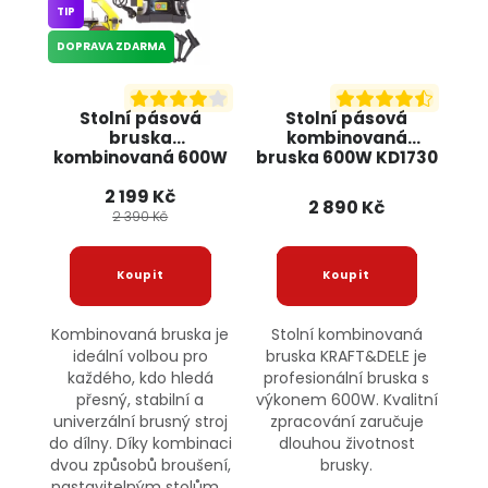
TIP
DOPRAVA ZDARMA
Stolní pásová
Stolní pásová
bruska
kombinovaná
kombinovaná 600W
bruska 600W KD1730
KD5295 KRAFT&DELE
KRAFT&DELE
2 199 Kč
2 890 Kč
2 390 Kč
Kombinovaná bruska je
Stolní kombinovaná
ideální volbou pro
bruska KRAFT&DELE je
každého, kdo hledá
profesionální bruska s
přesný, stabilní a
výkonem 600W. Kvalitní
univerzální brusný stroj
zpracování zaručuje
do dílny. Díky kombinaci
dlouhou životnost
dvou způsobů broušení,
brusky.
nastavitelným stolům...