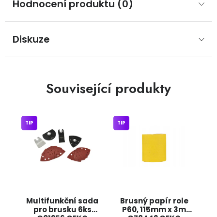
Hodnocení produktu (0)
Diskuze
Související produkty
TIP
TIP
Multifunkční sada
Brusný papír role
pro brusku 6ks
P60, 115mm x 3m