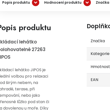
Popis produktu
Hodnocení produktu
Značka 
Popis produktu
Doplňk
Značka
kládací lehátko
olohovatelné 27263
Kategorie
IPOS
Hmotnost
kládací lehátko JIPOS je
deální volbou pro relaxaci
EAN
od širým nebem, na
ahradě, terase, při
empování, nebo jako
řenosné lůžko pod stan či
a dovolenou u moře. Díky