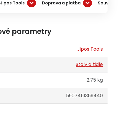
Jipos Tools
Doprava a platba
Související pro
ové parametry
Jipos Tools
Stoly a židle
2.75 kg
5907451359440