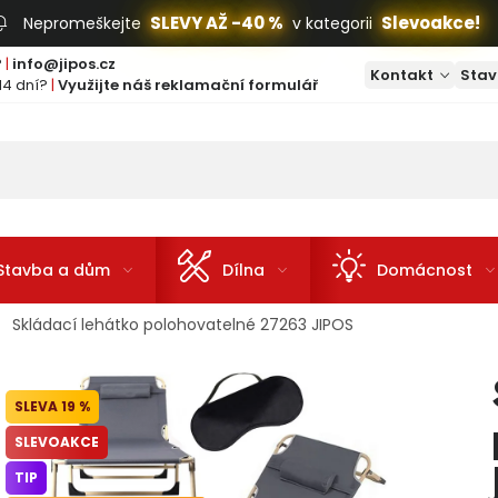
SLEVY AŽ -40 %
Slevoakce!
Nepromeškejte
v kategorii
?
|
info@jipos.cz
Kontakt
Stav
14 dní?
|
Využijte náš reklamační formulář
Stavba a dům
Dílna
Domácnost
Skládací lehátko polohovatelné 27263 JIPOS
19 %
SLEVOAKCE
TIP