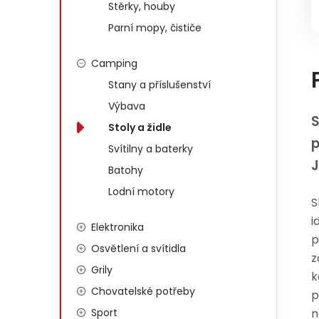
Stěrky, houby
Parní mopy, čističe
Camping
Stany a příslušenství
Výbava
S
Stoly a židle
p
Svítilny a baterky
J
Batohy
Lodní motory
S
i
Elektronika
p
Osvětlení a svítidla
z
Grily
k
Chovatelské potřeby
p
Sport
n