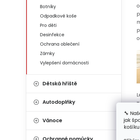
o
Botníky
p
Odpadkové koše
m
Pro děti
p
Desinfekce
o
Ochrana oblečení
Zámky
Vylepšení domácnosti
Dětská hřiště
L
Autodoplňky
n
🔧 Naš
p
jak šp
Vánoce
košíku
u
n
Ochranné pomůcky