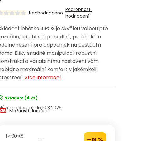
Podrobnosti
Neohodnoceno
hodnocení
Skládací lehátko JIPOS je skvělou volbou pro
každého, kdo hledá pohodlné, praktické a
odolné řešení pro odpočinek na cestách i
doma. Díky snadné manipulaci, robustní
konstrukci a variabilnímu nastavení vám
nabídne maximální komfort v jakémkoli
prostředí.
Více informací
(4 ks)
Skladem
10.8.2026
Možnosti doručení
1 490 Kč
–19 %