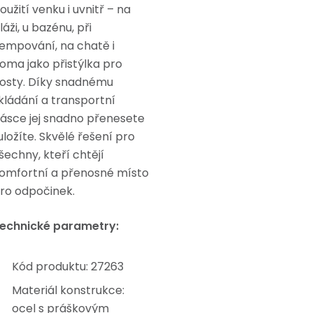
oužití venku i uvnitř – na
láži, u bazénu, při
empování, na chatě i
oma jako přistýlka pro
osty. Díky snadnému
kládání a transportní
ásce jej snadno přenesete
 uložíte. Skvělé řešení pro
šechny, kteří chtějí
omfortní a přenosné místo
ro odpočinek.
echnické parametry:
Kód produktu: 27263
Materiál konstrukce:
ocel s práškovým