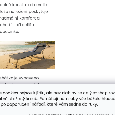
dolné konstrukci a velké
loše na ležení poskytuje
aximální komfort a
ohodlí i při delším
dpočinku.
ehátko je vybaveno
astavitelnou opěrkou zad
a
odnímatelným
e cookies nejsou k jídlu, ale bez nich by se celý e-shop ro
olštářkem na krk
, což
atně utažený šroub. Pomáhají nám, aby vše běželo hladce
 po doporučení nářadí, které vám sedne do ruky.
možňuje individuální
astavení podle vaší