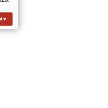
Můžou
sím