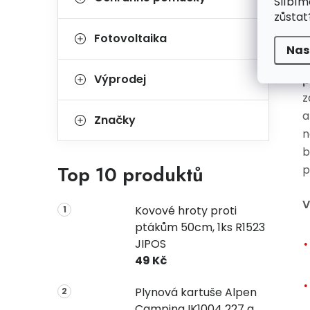
Slíbím
p
zůstat
a
Fotovoltaika
v
Nas
o
Výprodej
p
z
a
Značky
n
b
Top 10 produktů
p
V
Kovové hroty proti
ptákům 50cm, 1ks R1523
JIPOS
49 Kč
Plynová kartuše Alpen
Camping IK1004 227 g