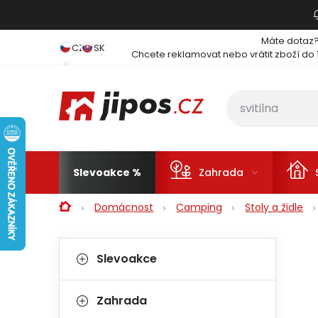
Přejít na obsah
Máte dotaz
CZ
SK
Chcete reklamovat nebo vrátit zboží do 
Slevoakce
Zahrada
Domů
Domácnost
Camping
Stoly a židle
Postranní panel
Kategorie
Přeskočit kategorie
Slevoakce
Zahrada