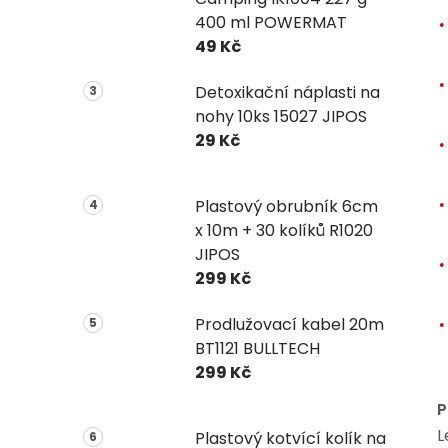
400 ml POWERMAT
49 Kč
Detoxikační náplasti na
nohy 10ks 15027 JIPOS
29 Kč
Plastový obrubník 6cm
x 10m + 30 kolíků R1020
JIPOS
299 Kč
Prodlužovací kabel 20m
BT1121 BULLTECH
299 Kč
P
L
Plastový kotvící kolík na