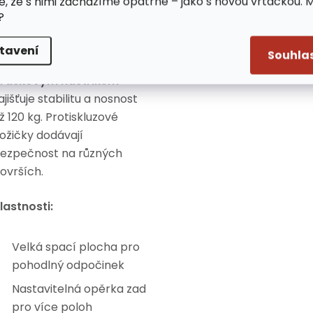
e, že s nimi zacházíme opatrně – jako s novou vrtačkou. 
otřeby – od polohy vsedě
?
ž po plně rozloženou pozici
leže. Konstrukce z
tavení
Souhla
celových trubek s
ráškovým nástřikem
ajišťuje stabilitu a nosnost
ž 120 kg. Protiskluzové
ožičky dodávají
ezpečnost na různých
ovrších.
lastnosti:
Velká spací plocha pro
pohodlný odpočinek
Nastavitelná opěrka zad
pro více poloh