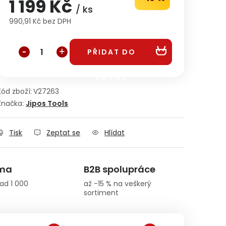
1 199 Kč
/ ks
990,91 Kč bez DPH
Měrná cena:
PŘIDAT DO
KOŠÍKU
Kód zboží:
V27263
Značka:
Jipos Tools
Tisk
Zeptat se
Hlídat
rma
B2B spolupráce
ad 1 000
až -15 % na veškerý
sortiment