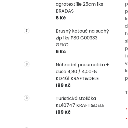
p
agrotextílie 25cm 1ks
BRADAS
p
6 Kč
k
d
Brusný kotouč na suchý
h
zip 1ks P80 G00333
s
GEKO
p
6 Kč
i
v
Náhradní pneumatika +
k
duše 4,80 / 4,00-8
p
KD461 KRAFT&DELE
199 Kč
T
Turistická stolička
KD10747 KRAFT&DELE
199 Kč