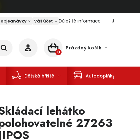
Důležité informace
Jaký je aktu
 objednávky
Váš účet
Prázdný košík
NÁKUPNÍ KOŠÍK
Dětská hřiště
Autodoplňky
Skládací lehátko
polohovatelné 27263
JIPOS