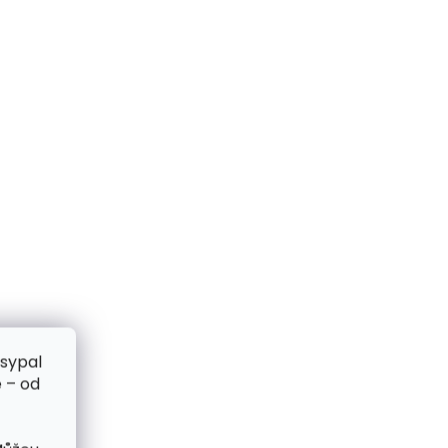
zsypal
 – od