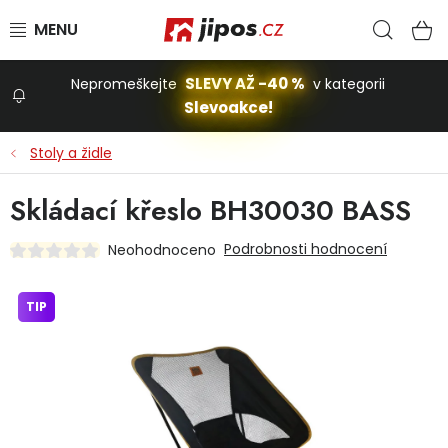
Přejít na obsah
Hled
N
SLEVY AŽ -40 %
Nepromeškejte
v kategorii
Slevoakce!
Slevoakce
Stoly a židle
Zahrada
Skládací křeslo BH30030 BASS
Podrobnosti hodnocení
Neohodnoceno
Stavba a dům
TIP
Dílna
Domácnost