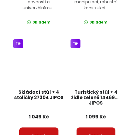
pevnosti a
manipulaci, robustní
univerzálnímu...
konstrukci...
Skladem
Skladem
TIP
TIP
Skládací stůl + 4
Turistický stůl + 4
stoličky 27304 JIPOS
židle zelené 14469_Z
JIPOS
1 049 Kč
1 099 Kč