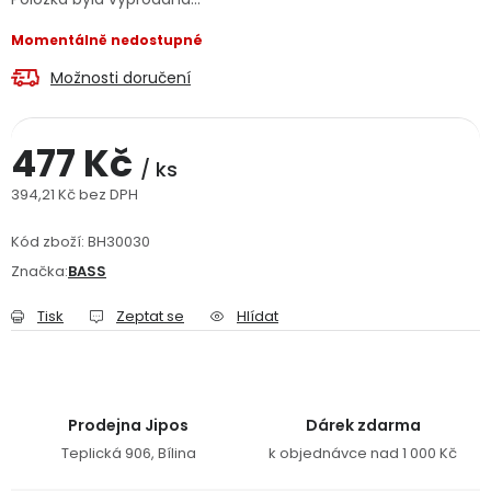
Jaký je aktuální stav mé objednávky?
Momentálně nedostupné
Možnosti doručení
Velkoobchodní spolupráce (B2B)
Prodejna nářadí
Servis nářadí
Hodnocení obchodu
477 Kč
/ ks
Doprava a platba
Váš zákaznický účet
Kontakt
394,21 Kč bez DPH
Měrná cena:
Kód zboží:
BH30030
PODPORA
Značka:
BASS
Tisk
Zeptat se
Hlídat
Reklamační formulář
Odstoupení ve lhůtě 14 dní
Obchodní podmínky
Reklamační řád
Prodejna Jipos
Dárek zdarma
Podmínky ochrany osobních údajů
Teplická 906, Bílina
k objednávce nad 1 000 Kč