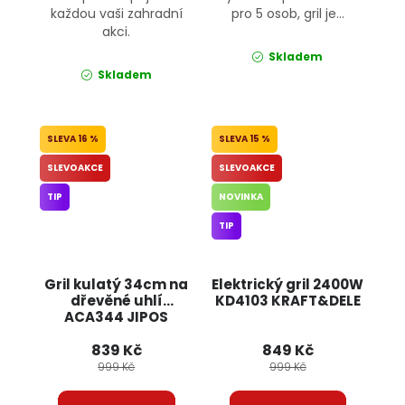
každou vaši zahradní
pro 5 osob, gril je...
akci.
Skladem
Skladem
16 %
15 %
SLEVOAKCE
SLEVOAKCE
TIP
NOVINKA
TIP
Gril kulatý 34cm na
Elektrický gril 2400W
dřevěné uhlí
KD4103 KRAFT&DELE
ACA344 JIPOS
839 Kč
849 Kč
999 Kč
999 Kč