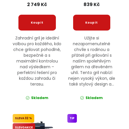
2 749 Kč
839 Kč
Zahradní gril je ideální
Užijte si
volbou pro každého, kdo
nezapomenutelné
chce grilovat pohodlně,
chvíle s rodinou a
bezpečně a s
přáteli při grilování s
maximální kontrolou
naším spolehlivým
nad výsledkem –
grilem na dřevěném
perfektní řešení pro
uhlí. Tento gril nabízí
každou zahradu či
nejen vysoký výkon, ale
terasu.
také stylový design a...
Skladem
Skladem
32 %
TIP
SLEVOAKCE