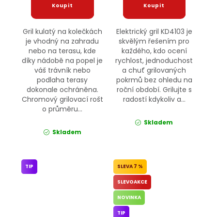
Gril kulatý na kolečkách
Elektrický gril KD4103 je
je vhodný na zahradu
skvělým řešením pro
nebo na terasu, kde
každého, kdo ocení
díky nádobě na popel je
rychlost, jednoduchost
váš trávník nebo
a chuť grilovaných
podlaha terasy
pokrmů bez ohledu na
dokonale ochráněna.
roční období. Grilujte s
Chromový grilovací rošt
radostí kdykoliv a...
o průměru...
Skladem
Skladem
TIP
7 %
SLEVOAKCE
NOVINKA
TIP