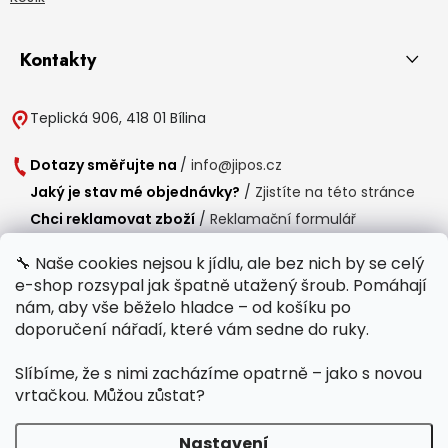
Kontakty
Teplická 906, 418 01 Bílina
Dotazy směřujte na
/
info@jipos.cz
Jaký je stav mé objednávky?
/
Zjistíte na této stránce
Chci reklamovat zboží
/
Reklamační formulář
Chci vrátit zboží do 14 dní
/
Formulář pro vrácení zboží
🔧 Naše cookies nejsou k jídlu, ale bez nich by se celý
e-shop rozsypal jak špatně utažený šroub. Pomáhají
Provozní doba
nám, aby vše běželo hladce – od košíku po
Po-Čt /
8:00 - 15:00
doporučení nářadí, které vám sedne do ruky.
Pá /
7:30 - 14:30
Slíbíme, že s nimi zacházíme opatrně – jako s novou
Polední přestávka /
11:00 - 11:30
vrtačkou. Můžou zůstat?
Nastavení