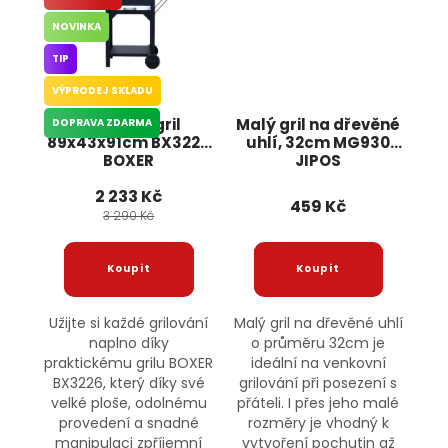
NOVINKA
TIP
VÝPRODEJ SKLADU
Zahradní gril
Malý gril na dřevěné
DOPRAVA ZDARMA
89x43x91cm BX3226
uhlí, 32cm MG930
BOXER
JIPOS
2 233 Kč
459 Kč
3 290 Kč
Užijte si každé grilování
Malý gril na dřevěné uhlí
naplno díky
o průměru 32cm je
praktickému grilu BOXER
ideální na venkovní
BX3226, který díky své
grilování při posezení s
velké ploše, odolnému
přáteli. I přes jeho malé
provedení a snadné
rozměry je vhodný k
manipulaci zpříjemní
vytvoření pochutin až