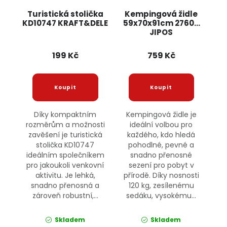
Turistická stolička
Kempingová židle
KD10747 KRAFT&DELE
59x70x91cm 27609
JIPOS
199 Kč
759 Kč
Díky kompaktním
Kempingová židle je
rozměrům a možnosti
ideální volbou pro
zavěšení je turistická
každého, kdo hledá
stolička KD10747
pohodlné, pevné a
ideálním společníkem
snadno přenosné
pro jakoukoli venkovní
sezení pro pobyt v
aktivitu. Je lehká,
přírodě. Díky nosnosti
snadno přenosná a
120 kg, zesílenému
zároveň robustní,...
sedáku, vysokému...
Skladem
Skladem