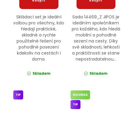
Skládací set je ideální
Sada 14469_Z JIPOS je
volbou pro všechny, kdo
ideálním společníkem
hledají praktické,
pro každého, kdo hledá
skladné a rychle
mobilní a pohodlné
použitelné řešení pro
sezení na cesty. Díky
pohodlné posezení
své skladnosti, lehkosti
kdekoliv na cestách i
a praktičnosti se stane
doma.
nepostradatelnou...
Skladem
Skladem
TIP
NOVINKA
TIP