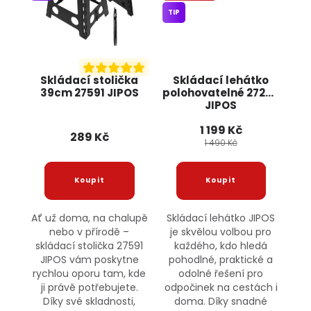
TIP
Skládací stolička
Skládací lehátko
39cm 27591 JIPOS
polohovatelné 27263
JIPOS
1 199 Kč
289 Kč
1 490 Kč
Ať už doma, na chalupě
Skládací lehátko JIPOS
nebo v přírodě –
je skvělou volbou pro
skládací stolička 27591
každého, kdo hledá
JIPOS vám poskytne
pohodlné, praktické a
rychlou oporu tam, kde
odolné řešení pro
ji právě potřebujete.
odpočinek na cestách i
Díky své skladnosti,
doma. Díky snadné