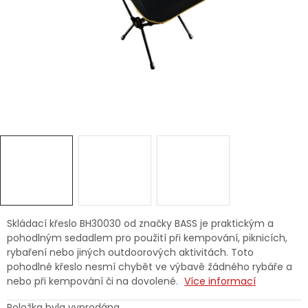
Dětská hřiště
Autodoplňky
Vánoce
Ochranné pomůcky
Fotovoltaika
Výprodej
Skládací křeslo BH30030 od značky BASS je praktickým a
pohodlným sedadlem pro použití při kempování, piknicích,
Značky
rybaření nebo jiných outdoorových aktivitách. Toto
pohodlné křeslo nesmí chybět ve výbavě žádného rybáře a
nebo při kempování či na dovolené.
Více informací
Položka byla vyprodána…