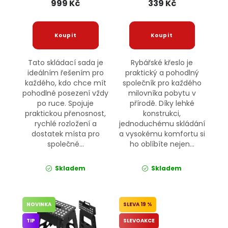
999 Kč
339 Kč
Tato skládací sada je
Rybářské křeslo je
ideálním řešením pro
praktický a pohodlný
každého, kdo chce mít
společník pro každého
pohodlné posezení vždy
milovníka pobytu v
po ruce. Spojuje
přírodě. Díky lehké
praktickou přenosnost,
konstrukci,
rychlé rozložení a
jednoduchému skládání
dostatek místa pro
a vysokému komfortu si
společné...
ho oblíbíte nejen...
Skladem
Skladem
NOVINKA
19 %
TIP
SLEVOAKCE