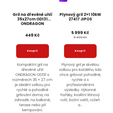
Gril na dřevěné uhlí
Plynový gril 2+1 10kW
35x27cm OD131
27417 JIPOS
ONDRAGON
5 999 Kč
449 Kč
6 499 Kč
Kompaktní gril na
Plynový gril je skvělou
dřevěné uhlí
volbou pro každého, kdo
ONDRAGON OD131 o
chce grilovat pohodlně,
rozměrech 35 × 27 cm
rychle a s
je ideální volbou pro
profesionálními
rychlé a pohodlné
výsledky. Výkonné
grilování doma, na
hořáky, kvalitní litinový
zahradě, na balkoně,
rošt, boční vařič, rožeň
terase nebo při
a...
kempování.