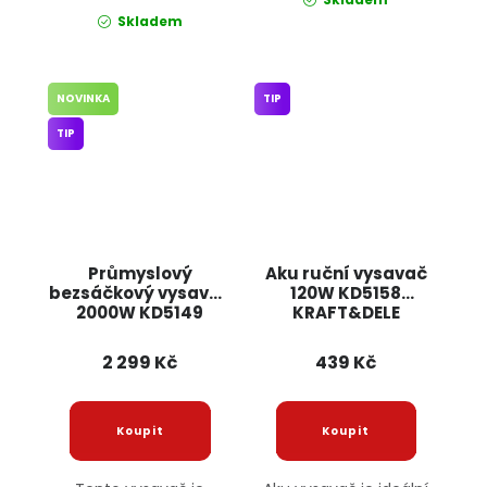
Skladem
NOVINKA
TIP
TIP
Průmyslový
Aku ruční vysavač
bezsáčkový vysavač
120W KD5158
2000W KD5149
KRAFT&DELE
KRAFT&DELE
2 299 Kč
439 Kč