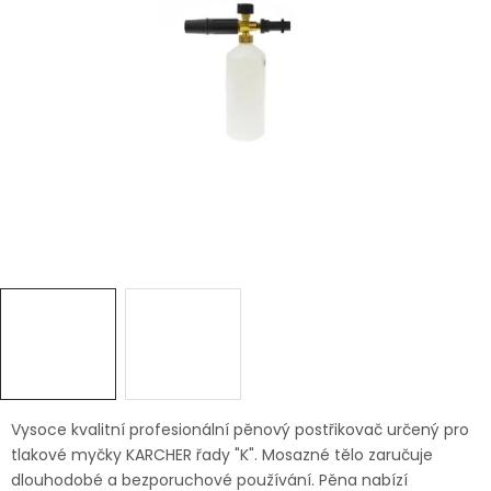
Dětská hřiště
Autodoplňky
Vánoce
Ochranné pomůcky
Fotovoltaika
Výprodej
Značky
Vysoce kvalitní profesionální pěnový postřikovač určený pro
tlakové myčky KARCHER řady "K". Mosazné tělo zaručuje
dlouhodobé a bezporuchové používání. Pěna nabízí