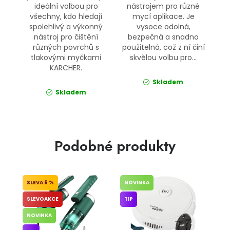
ideální volbou pro
nástrojem pro různé
všechny, kdo hledají
mycí aplikace. Je
spolehlivý a výkonný
vysoce odolná,
nástroj pro čištění
bezpečná a snadno
různých povrchů s
použitelná, což z ní činí
tlakovými myčkami
skvělou volbu pro...
KARCHER.
Skladem
Skladem
Podobné produkty
6 %
NOVINKA
SLEVOAKCE
TIP
NOVINKA