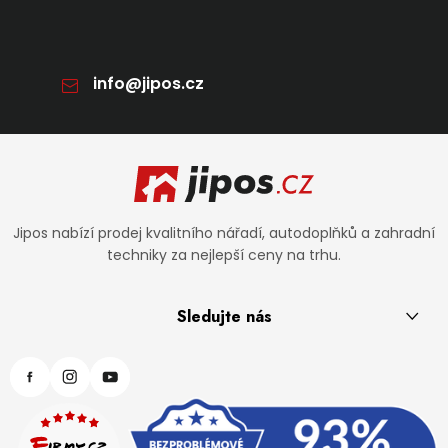
info
@
jipos.cz
Zápatí
Jipos nabízí prodej kvalitního nářadí, autodoplňků a zahradní
techniky za nejlepší ceny na trhu.
Sledujte nás