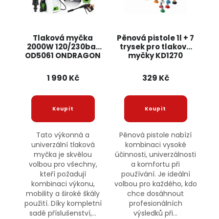
Tlaková myčka
Pěnová pistole 1l + 7
2000W 120/230bar
trysek pro tlakové
OD5061 ONDRAGON
myčky KD1270
KRAFT&DELE
1 990 Kč
329 Kč
Tato výkonná a
Pěnová pistole nabízí
univerzální tlaková
kombinaci vysoké
myčka je skvělou
účinnosti, univerzálnosti
volbou pro všechny,
a komfortu při
kteří požadují
používání. Je ideální
kombinaci výkonu,
volbou pro každého, kdo
mobility a široké škály
chce dosáhnout
použití. Díky kompletní
profesionálních
sadě příslušenství,...
výsledků při...