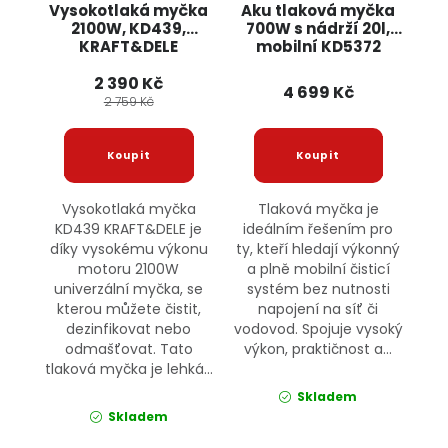
Vysokotlaká myčka
Aku tlaková myčka
2100W, KD439,
700W s nádrží 20l,
KRAFT&DELE
mobilní KD5372
KRAFT&DELE
2 390 Kč
4 699 Kč
2 759 Kč
Vysokotlaká myčka
Tlaková myčka je
KD439 KRAFT&DELE je
ideálním řešením pro
díky vysokému výkonu
ty, kteří hledají výkonný
motoru 2100W
a plně mobilní čisticí
univerzální myčka, se
systém bez nutnosti
kterou můžete čistit,
napojení na síť či
dezinfikovat nebo
vodovod. Spojuje vysoký
odmašťovat. Tato
výkon, praktičnost a...
tlaková myčka je lehká...
Skladem
Skladem