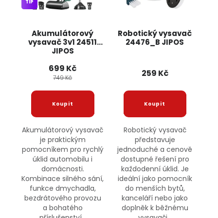
TIP
Akumulátorový
Robotický vysavač
vysavač 3v1 24511
24476_B JIPOS
JIPOS
699 Kč
259 Kč
749 Kč
Akumulátorový vysavač
Robotický vysavač
je praktickým
představuje
pomocníkem pro rychlý
jednoduché a cenově
úklid automobilu i
dostupné řešení pro
domácnosti.
každodenní úklid. Je
Kombinace silného sání,
ideální jako pomocník
funkce dmychadla,
do menších bytů,
bezdrátového provozu
kanceláří nebo jako
a bohatého
doplněk k běžnému
příslušenství...
vysavači...