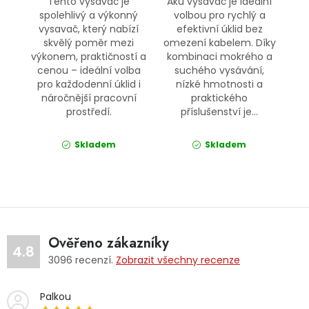
Tento vysavač je
Aku vysavač je ideální
spolehlivý a výkonný
volbou pro rychlý a
vysavač, který nabízí
efektivní úklid bez
skvělý poměr mezi
omezení kabelem. Díky
výkonem, praktičností a
kombinaci mokrého a
cenou – ideální volba
suchého vysávání,
pro každodenní úklid i
nízké hmotnosti a
náročnější pracovní
praktického
prostředí.
příslušenství je...
Skladem
Skladem
Ověřeno zákazníky
4.8
3096
recenzí.
Zobrazit všechny recenze
Palkou