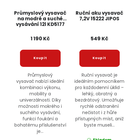
Průmyslový vysavač
Ruční aku vysavač
na modré a suché
7,2V 15222 JIPOS
vysávání 12l KD5177
KRAFT&DELE
1 190 Kč
549 Kč
Průmyslový
Ruční vysavač je
vysavač nabízí ideální
ideálním pomocníkem
kombinaci výkonu,
pro každodenní úklid –
mobility a
lehký, obratný a
univerzálnosti. Díky
bezdrátový. Umožňuje
možnosti mokrého i
rychlé odstranění
suchého vysávání,
nečistot i z hůře
funkci foukání a
přístupných míst, aniž
bohatému příslušenství
byste museli...
je...
Skladem