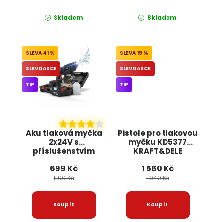
Skladem
Skladem
41 %
19 %
SLEVOAKCE
SLEVOAKCE
TIP
TIP
Aku tlaková myčka
Pistole pro tlakovou
2x24V s
myčku KD5377
příslušenstvím
KRAFT&DELE
OD011 JIPOS
699 Kč
1 560 Kč
1 190 Kč
1 949 Kč