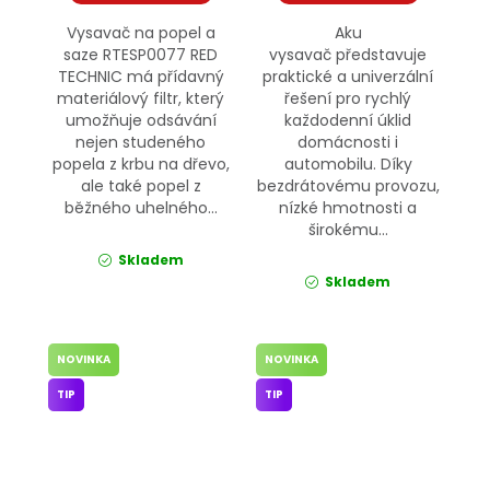
Vysavač na popel a
Aku
saze RTESP0077 RED
vysavač představuje
TECHNIC má přídavný
praktické a univerzální
materiálový filtr, který
řešení pro rychlý
umožňuje odsávání
každodenní úklid
nejen studeného
domácnosti i
popela z krbu na dřevo,
automobilu. Díky
ale také popel z
bezdrátovému provozu,
běžného uhelného...
nízké hmotnosti a
širokému...
Skladem
Skladem
NOVINKA
NOVINKA
TIP
TIP