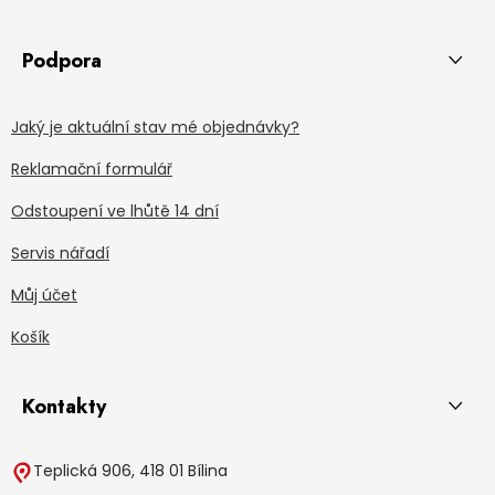
Podpora
Jaký je aktuální stav mé objednávky?
Reklamační formulář
Odstoupení ve lhůtě 14 dní
Servis nářadí
Můj účet
Košík
Kontakty
Teplická 906, 418 01 Bílina