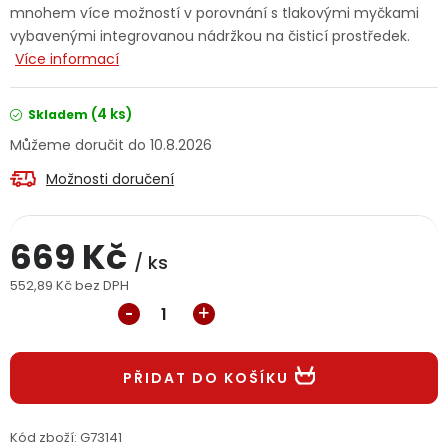
mnohem více možností v porovnání s tlakovými myčkami
Jaký je aktuální stav mé objednávky?
vybavenými integrovanou nádržkou na čisticí prostředek.
Více informací
Velkoobchodní spolupráce (B2B)
Prodejna nářadí
(4 ks)
Skladem
Servis nářadí
Hodnocení obchodu
10.8.2026
Doprava a platba
Váš zákaznický účet
Kontakt
Možnosti doručení
PODPORA
669 Kč
/ ks
552,89 Kč bez DPH
Reklamační formulář
Odstoupení ve lhůtě 14 dní
Měrná cena:
Obchodní podmínky
Reklamační řád
PŘIDAT DO KOŠÍKU
Podmínky ochrany osobních údajů
Kód zboží:
G73141