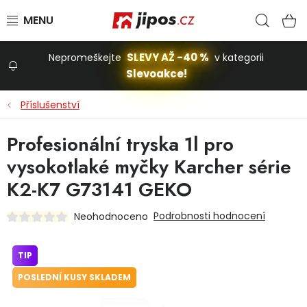
Přejít na obsah
Hled
N
SLEVY AŽ -40 %
Nepromeškejte
v kategorii
Slevoakce!
Slevoakce
Příslušenství
Zahrada
Profesionální tryska 1l pro
vysokotlaké myčky Karcher série
Stavba a dům
K2-K7 G73141 GEKO
Podrobnosti hodnocení
Neohodnoceno
Dílna
TIP
Domácnost
POSLEDNÍ KUSY SKLADEM