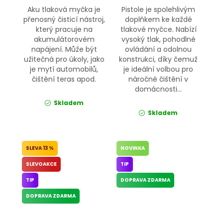
Aku tlaková myčka je
Pistole je spolehlivým
přenosný čisticí nástroj,
doplňkem ke každé
který pracuje na
tlakové myčce. Nabízí
akumulátorovém
vysoký tlak, pohodlné
napájení. Může být
ovládání a odolnou
užitečná pro úkoly, jako
konstrukci, díky čemuž
je mytí automobilů,
je ideální volbou pro
čištění teras apod.
náročné čištění v
domácnosti...
Skladem
Skladem
13 %
NOVINKA
SLEVOAKCE
TIP
TIP
DOPRAVA ZDARMA
DOPRAVA ZDARMA