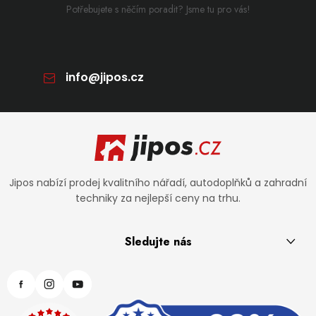
Potřebujete s něčím poradit? Jsme tu pro vás!
info
@
jipos.cz
Zápatí
Jipos nabízí prodej kvalitního nářadí, autodoplňků a zahradní
techniky za nejlepší ceny na trhu.
Sledujte nás