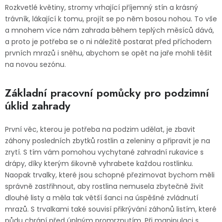
Dětská hřiště
Rozkvetlé květiny, stromy vrhající příjemný stín a krásný
trávník, lákající k tomu, projít se po něm bosou nohou. To vše
a mnohem více nám zahrada
během teplých měsíců dává,
Autodoplňky
a proto je potřeba se o ni náležitě postarat před příchodem
prvních mrazů i sněhu, abychom se opět na jaře mohli těšit
na novou sezónu.
Vánoce
Základní pracovní pomůcky pro podzimní
Ochranné pomůcky
úklid zahrady
Fotovoltaika
První věc, kterou je potřeba na podzim udělat, je zbavit
záhony posledních zbytků rostlin a zeleniny a připravit je na
Výprodej
zrytí. S tím vám pomohou vychytané zahradní rukavice s
drápy
, díky kterým šikovně vyhrabete každou rostlinku.
Značky
Naopak trvalky, které jsou schopné přezimovat bychom měli
správně zastřihnout, aby rostlina nemusela zbytečně živit
dlouhé listy a měla tak větší šanci na úspěšné zvládnutí
mrazů. S trvalkami také souvisí přikrývání záhonů listím, které
půdu chrání před úplným promrznutím. Při manipulaci s