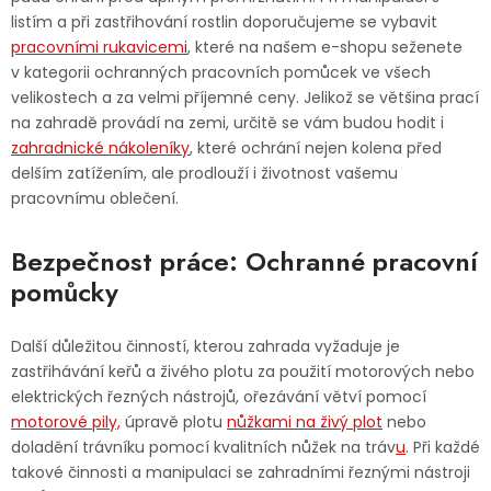
listím a při zastřihování rostlin doporučujeme se vybavit
Jaký je aktuální stav mé objednávky?
pracovními rukavicemi
, které na našem e-shopu seženete
v kategorii ochranných pracovních pomůcek
ve všech
Velkoobchodní spolupráce (B2B)
Prodejna nářadí
velikostech a za velmi příjemné ceny. Jelikož se většina prací
na zahradě provádí na zemi, určitě se vám budou hodit i
Servis nářadí
Hodnocení obchodu
zahradnické nákoleníky
, které ochrání nejen kolena před
delším zatížením, ale prodlouží i životnost vašemu
Doprava a platba
Váš zákaznický účet
Kontakt
pracovnímu oblečení.
Bezpečnost práce: Ochranné pracovní
PODPORA
pomůcky
Reklamační formulář
Odstoupení ve lhůtě 14 dní
Další důležitou činností, kterou zahrada vyžaduje je
zastřihávání keřů a živého plotu za použití motorových nebo
Obchodní podmínky
Reklamační řád
elektrických řezných nástrojů, ořezávání větví pomocí
motorové pily,
úpravě plotu
nůžkami na živý plot
nebo
Podmínky ochrany osobních údajů
doladění trávníku pomocí kvalitních
nůžek na tráv
u
. Při každé
takové činnosti a manipulaci se zahradními řeznými nástroji