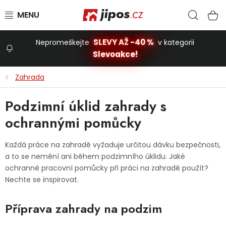
Přejít na obsah
Hled
N
SLEVY AŽ -40 %
Nepromeškejte
v kategorii
Slevoakce!
Slevoakce
Zahrada
Zahrada
Podzimní úklid zahrady s
ochrannými pomůcky
Stavba a dům
Každá práce na zahradě vyžaduje určitou dávku bezpečnosti,
a to se nemění ani během podzimního úklidu. Jaké
Dílna
ochranné pracovní pomůcky při práci na zahradě použít?
Nechte se inspirovat.
Domácnost
Příprava zahrady na podzim