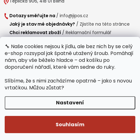
Teplická 906, 418 01 Bílina
Dotazy směřujte na
/
info@jipos.cz
Jaký je stav mé objednávky?
/
Zjistíte na této stránce
Chci reklamovat zboží
/
Reklamační formulář
Chci vrátit zboží do 14 dní
/
Formulář pro vrácení zboží
🔧 Naše cookies nejsou k jídlu, ale bez nich by se celý
e-shop rozsypal jak špatně utažený šroub. Pomáhají
Provozní doba
nám, aby vše běželo hladce – od košíku po
Po-Čt /
8:00 - 15:00
doporučení nářadí, které vám sedne do ruky.
Pá /
7:30 - 14:30
Slíbíme, že s nimi zacházíme opatrně – jako s novou
Polední přestávka /
11:00 - 11:30
vrtačkou. Můžou zůstat?
Nastavení
Copyright 2026
Jipos.cz
. Všechna práva vyhrazena.
Upravit nastavení
cookies
Souhlasím
Běží na Shoptet Premium
/
Webdesign mi-ma.cz
/
Webová analytika a reporting khoder.cz