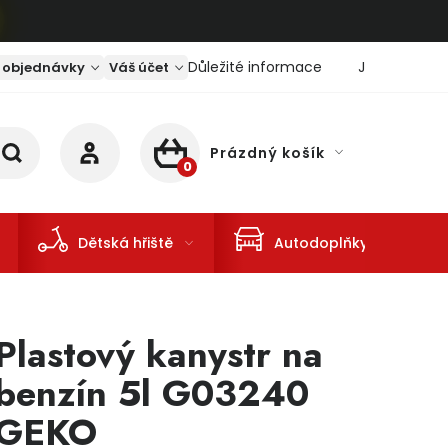
Důležité informace
Jaký je aktu
 objednávky
Váš účet
Prázdný košík
NÁKUPNÍ KOŠÍK
Dětská hřiště
Autodoplňky
Plastový kanystr na
benzín 5l G03240
GEKO