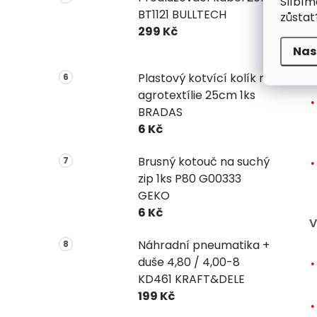
Slíbím
BT1121 BULLTECH
zůstat
299 Kč
Nas
Plastový kotvící kolík na
agrotextílie 25cm 1ks
BRADAS
6 Kč
Brusný kotouč na suchý
zip 1ks P80 G00333
GEKO
6 Kč
V
Náhradní pneumatika +
duše 4,80 / 4,00-8
KD461 KRAFT&DELE
199 Kč