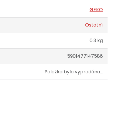
GEKO
Ostatní
0.3 kg
5901477147586
Položka byla vyprodána…