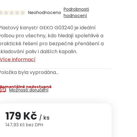
Podrobnosti
Neohodnoceno
hodnocení
Plastový kanystr GEKO G03240 je ideální
volbou pro všechny, kdo hledají spolehlivé a
praktické řešení pro bezpečné přenášení a
skladování paliv i dalších kapalin.
Více informací
Položka byla vyprodána…
Momentálně nedostupné
Možnosti doručení
179 Kč
/ ks
147,93 Kč bez DPH
Měrná cena: