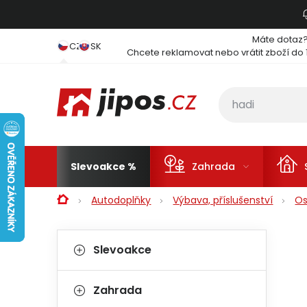
Přejít na obsah
Máte dotaz
CZ
SK
Chcete reklamovat nebo vrátit zboží do 
Slevoakce
Zahrada
Domů
Autodoplňky
Výbava, příslušenství
Os
Postranní panel
Kategorie
Přeskočit kategorie
Slevoakce
Zahrada