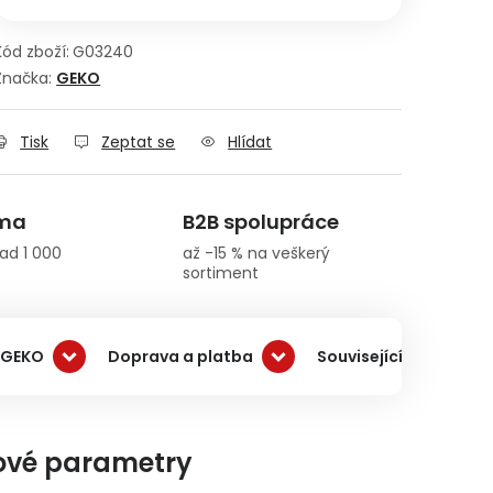
Kód zboží:
G03240
Značka:
GEKO
Tisk
Zeptat se
Hlídat
rma
B2B spolupráce
ad 1 000
až -15 % na veškerý
sortiment
 GEKO
Doprava a platba
Související produkty
ové parametry