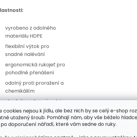
lastnosti:
vyrobeno z odolného
materiálu HDPE
flexibilní výtok pro
snadné nalévání
ergonomická rukojeť pro
pohodlné přenášení
odolný proti proražení a
chemikáliím
vhodný pro benzín, olej a
vodu
e cookies nejsou k jídlu, ale bez nich by se celý e-shop ro
atně utažený šroub. Pomáhají nám, aby vše běželo hladce
 po doporučení nářadí, které vám sedne do ruky.
oužití: