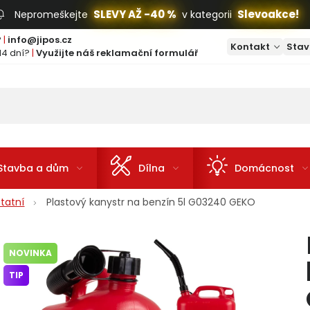
SLEVY AŽ -40 %
Slevoakce!
Nepromeškejte
v kategorii
?
|
info@jipos.cz
Kontakt
Stav
14 dní?
|
Využijte náš reklamační formulář
Stavba a dům
Dílna
Domácnost
tatní
Plastový kanystr na benzín 5l G03240 GEKO
NOVINKA
TIP