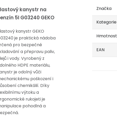
Značka
lastový kanystr na
enzín 5l G03240 GEKO
Kategorie
lastový kanystr GEKO
Hmotnost
03240 je praktická nádoba
rčená pro bezpečné
EAN
kladování a přepravu paliv,
lejů i vody. Vyrobený z
dolného HDPE materiálu,
anystr je odolný vůči
echanickému poškození i
ůsobení chemikálií. Díky
lexibilnímu výtoku a
rgonomické rukojeti je
anipulace pohodlná a
ezpečná.