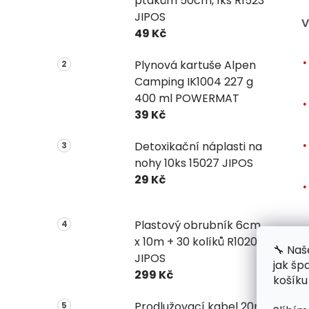
ptákům 50cm, 1ks R1523
JIPOS
V
49 Kč
Plynová kartuše Alpen
Camping IK1004 227 g
400 ml POWERMAT
39 Kč
Detoxikační náplasti na
nohy 10ks 15027 JIPOS
29 Kč
Plastový obrubník 6cm
x 10m + 30 kolíků R1020
🔧 Naš
JIPOS
jak šp
299 Kč
košíku
P
Prodlužovací kabel 20m