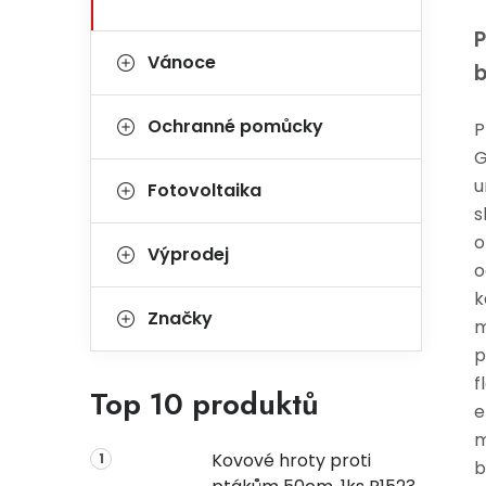
P
Vánoce
b
Ochranné pomůcky
P
G
u
Fotovoltaika
s
o
Výprodej
o
k
Značky
m
p
f
Top 10 produktů
e
m
Kovové hroty proti
b