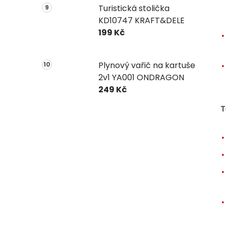
Turistická stolička
KD10747 KRAFT&DELE
199 Kč
Plynový vařič na kartuše
2v1 YA001 ONDRAGON
249 Kč
T