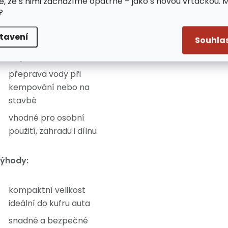
e, že s nimi zacházíme opatrně – jako s novou vrtačkou. 
?
přeprava a skladování
benzínu
tavení
Souhla
uskladnění motorových
olejů
přeprava vody při
kempování nebo na
stavbě
vhodné pro osobní
použití, zahradu i dílnu
ýhody:
kompaktní velikost
ideální do kufru auta
snadné a bezpečné