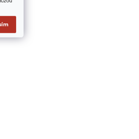
Můžou
sím