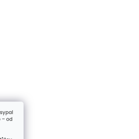
zsypal
 – od