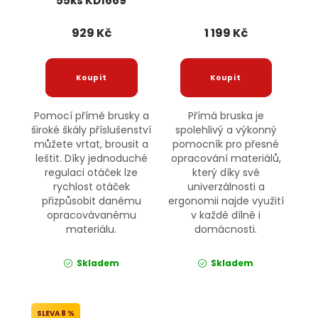
55ks KD1669
KRAFT&DELE
929 Kč
1 199 Kč
Pomocí přímé brusky a
Přímá bruska je
široké škály příslušenství
spolehlivý a výkonný
můžete vrtat, brousit a
pomocník pro přesné
leštit. Díky jednoduché
opracování materiálů,
regulaci otáček lze
který díky své
rychlost otáček
univerzálnosti a
přizpůsobit danému
ergonomii najde využití
opracovávanému
v každé dílně i
materiálu.
domácnosti.
Skladem
Skladem
8 %