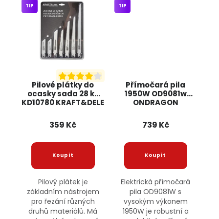
TIP
TIP
Pilové plátky do
Přímočará pila
ocasky sada 28 ks
1950W OD9081w
KD10780 KRAFT&DELE
ONDRAGON
359 Kč
739 Kč
Pilový plátek je
Elektrická přímočará
základním nástrojem
pila OD9081W s
pro řezání různých
vysokým výkonem
druhů materiálů. Má
1950W je robustní a