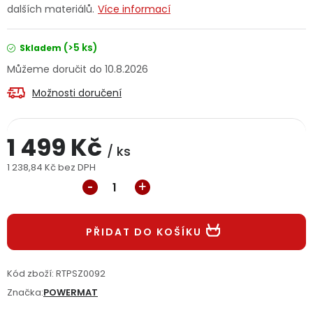
dalších materiálů.
Více informací
Jaký je aktuální stav mé objednávky?
(>5 ks)
Skladem
Velkoobchodní spolupráce (B2B)
Prodejna nářadí
10.8.2026
Servis nářadí
Hodnocení obchodu
Možnosti doručení
Doprava a platba
Váš zákaznický účet
Kontakt
1 499 Kč
/ ks
PODPORA
1 238,84 Kč bez DPH
Měrná cena:
Reklamační formulář
Odstoupení ve lhůtě 14 dní
PŘIDAT DO KOŠÍKU
Obchodní podmínky
Reklamační řád
Kód zboží:
RTPSZ0092
Podmínky ochrany osobních údajů
Značka:
POWERMAT