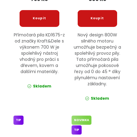
Přímočará pila KD1675-z
Nový design 800W
od značky Kraft&Dele s
silného motoru
výkonem 700 W je
umožňuje bezpečný a
spolehlivý nástroj
spolehlivý provoz pily.
vhodný pro práci s
Tato přímočará pila
dřevem, kovem a
umožňuje pokosové
dalšími materiály.
řezy od 0 do 45 ° díky
plynulému nastavení
základny.
Skladem
Skladem
TIP
NOVINKA
TIP