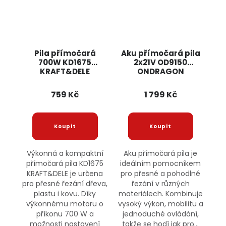
Pila přímočará
Aku přímočará pila
700W KD1675
2x21V OD9150
KRAFT&DELE
ONDRAGON
759 Kč
1 799 Kč
Výkonná a kompaktní
Aku přímočará pila je
přímočará pila KD1675
ideálním pomocníkem
KRAFT&DELE je určena
pro přesné a pohodlné
pro přesné řezání dřeva,
řezání v různých
plastu i kovu. Díky
materiálech. Kombinuje
výkonnému motoru o
vysoký výkon, mobilitu a
příkonu 700 W a
jednoduché ovládání,
možnosti nastavení
takže se hodí jak pro...