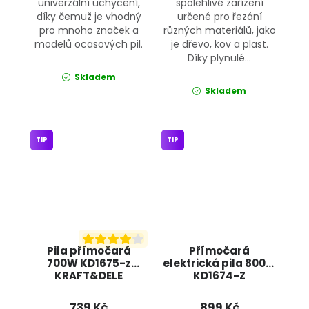
univerzální uchycení,
spolehlivé zařízení
díky čemuž je vhodný
určené pro řezání
pro mnoho značek a
různých materiálů, jako
modelů ocasových pil.
je dřevo, kov a plast.
Díky plynulé...
Skladem
Skladem
TIP
TIP
Pila přímočará
Přímočará
700W KD1675-z
elektrická pila 800W
KRAFT&DELE
KD1674-Z
KRAFT&DELE
739 Kč
899 Kč