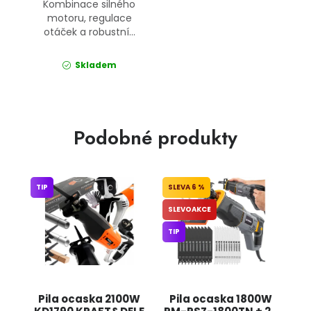
Kombinace silného
motoru, regulace
otáček a robustní...
Skladem
Podobné produkty
TIP
6 %
SLEVOAKCE
TIP
Pila ocaska 2100W
Pila ocaska 1800W