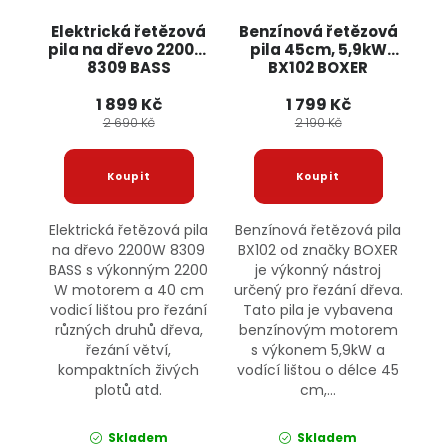
Elektrická řetězová
Benzínová řetězová
pila na dřevo 2200W
pila 45cm, 5,9kW
8309 BASS
BX102 BOXER
1 899 Kč
1 799 Kč
2 690 Kč
2 190 Kč
Elektrická řetězová pila
Benzínová řetězová pila
na dřevo 2200W 8309
BX102 od značky BOXER
BASS s výkonným 2200
je výkonný nástroj
W motorem a 40 cm
určený pro řezání dřeva.
vodicí lištou pro řezání
Tato pila je vybavena
různých druhů dřeva,
benzínovým motorem
řezání větví,
s výkonem 5,9kW a
kompaktních živých
vodící lištou o délce 45
plotů atd.
cm,...
Skladem
Skladem