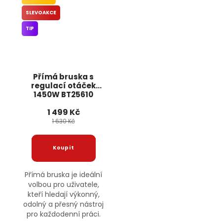
SLEVOAKCE
TIP
Přímá bruska s
regulací otáček
1450W BT25610
BULLTECH
1 499 Kč
1 630 Kč
Přímá bruska je ideální
volbou pro uživatele,
kteří hledají výkonný,
odolný a přesný nástroj
pro každodenní práci.