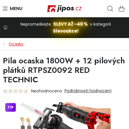
Přejít na obsah
Hled
N
SLEVY AŽ -40 %
Nepromeškejte
v kategorii
Slevoakce!
Slevoakce
Ocasky
Zahrada
Pila ocaska 1800W + 12 pilových
plátků RTPSZ0092 RED
Stavba a dům
TECHNIC
Podrobnosti hodnocení
Neohodnoceno
Dílna
TIP
Domácnost