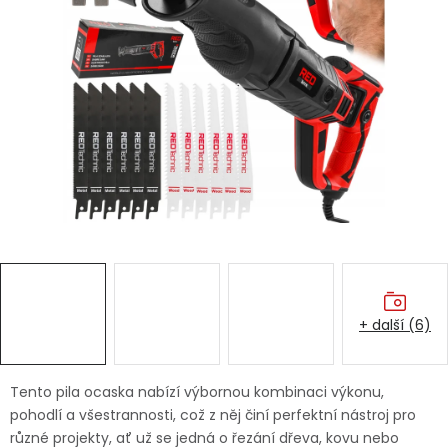
Dětská hřiště
Autodoplňky
Vánoce
Ochranné pomůcky
Fotovoltaika
Výprodej
+ další (6)
Značky
Tento pila ocaska nabízí výbornou kombinaci výkonu,
pohodlí a všestrannosti, což z něj činí perfektní nástroj pro
různé projekty, ať už se jedná o řezání dřeva, kovu nebo