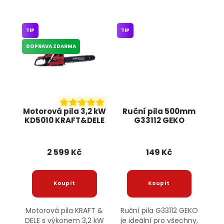
TIP
TIP
DOPRAVA ZDARMA
Motorová pila 3,2 kW
Ruční pila 500mm
KD5010 KRAFT&DELE
G33112 GEKO
2 599 Kč
149 Kč
Motorová pila KRAFT &
Ruční pila G33112 GEKO
DELE s výkonem 3,2 kW
je ideální pro všechny,