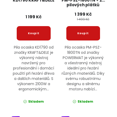
KD1790 KRAFT&DELE
PM-PSZ-1800TN + 20
pilových plátků
POWERMAT
1 399 Kč
1 199 Kč
1 499 Kč
Pila ocaska KD1790 od
Pila ocaska PM-PSZ-
značky KRAFT&DELE je
1800TN od značky
výkonný nástroj
POWERMAT je výkonný
navržený pro
a všestranný nástroj
profesionální i domácí
ideální pro řezání
použití při řezání dřeva
různých materiálů. Díky
a dalších materiálů. S
svému robustnímu
výkonem 2100W a
designu a silnému
ergonomickým...
motoru nabízí...
Skladem
Skladem