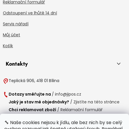
Reklamační formulář
Odstoupení ve lhůtě 14 dní
Servis nářadí
Můj účet
Košík
Kontakty
Teplická 906, 418 01 Bílina
Dotazy směřujte na
/
info@jipos.cz
Jaký je stav mé objednávky?
/
Zjistíte na této stránce
Chci reklamovat zboží
/
Reklamační formulář
Chci vrátit zboží do 14 dní
/
Formulář pro vrácení zboží
🔧 Naše cookies nejsou k jídlu, ale bez nich by se celý
e-shop rozsypal jak špatně utažený šroub. Pomáhají