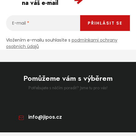
na váš e-mail
E-mail
PŘIHLÁSIT SE
Vložením e-mailu souhlasíte s
podmínkami ochrany
osobních údajů
Pomůžeme vám s výběrem
Potřebujete s něčím poradit? Jsme tu pro vás!
info
@
jipos.cz