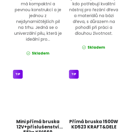
má kompaktní a
kdo potřebují kvalitní
pevnou konstrukcí a je
nástroj pro řezání dřeva
jednou z
a materiálů na bázi
nejdynamičtějších pil
dřeva, s důrazem na
na trhu. Jedná se o
pohodlí při práci a
univerzální pilu, která je
dlouhou životnost.
ideální pro...
Skladem
Skladem
TIP
TIP
Mini přímá bruska
Přímá bruska 1500W
12V+příslušenství
KD523 KRAFT&DELE