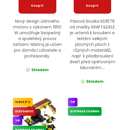
Nový design účinného
Pásová bruska KD1679
motoru s výkonem 1950
od značky KRAFT&DELE
W umožňuje bezpečný
je určená k broušení a
a spolehlivý provoz
leštění velkých
zařízení. Nástroj je určen
plochých ploch z
pro domácí uživatele a
různých materiálů,
profesionály.
např. k předbroušení
dveří před opětovným
lakováním....
Skladem
Skladem
9 %
TIP
SLEVOAKCE
DOPRAVA ZDARMA
TIP
DOPRAVA ZDARMA