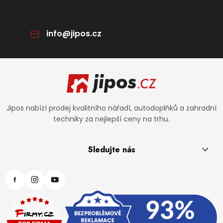
info
@
jipos.cz
Zápatí
Jipos nabízí prodej kvalitního nářadí, autodoplňků a zahradní
techniky za nejlepší ceny na trhu.
Sledujte nás