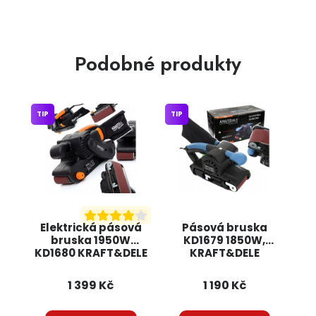
Podobné produkty
TIP
TIP
Elektrická pásová
Pásová bruska
bruska 1950W
KD1679 1850W,
KD1680 KRAFT&DELE
KRAFT&DELE
1 399 Kč
1 190 Kč