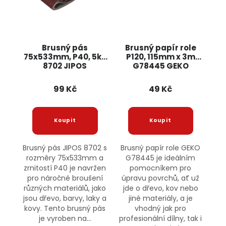
Brusný pás
Brusný papír role
75x533mm, P40, 5ks
P120, 115mm x 3m
8702 JIPOS
G78445 GEKO
99 Kč
49 Kč
Brusný pás JIPOS 8702 s
Brusný papír role GEKO
rozměry 75x533mm a
G78445 je ideálním
zrnitostí P40 je navržen
pomocníkem pro
pro náročné broušení
úpravu povrchů, ať už
různých materiálů, jako
jde o dřevo, kov nebo
jsou dřevo, barvy, laky a
jiné materiály, a je
kovy. Tento brusný pás
vhodný jak pro
je vyroben na...
profesionální dílny, tak i