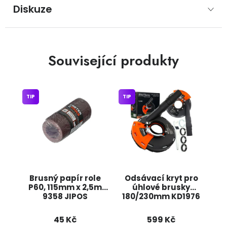
Diskuze
Související produkty
TIP
TIP
Brusný papír role
Odsávací kryt pro
P60, 115mm x 2,5m
úhlové brusky
9358 JIPOS
180/230mm KD1976
KRAFT&DELE
45 Kč
599 Kč