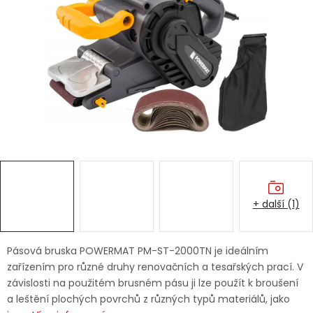
Dětská hřiště
Autodoplňky
Vánoce
Ochranné pomůcky
Fotovoltaika
+ další (1)
Výprodej
Značky
Pásová bruska POWERMAT PM-ST-2000TN je ideálním
zařízením pro různé druhy renovačních a tesařských prací. V
závislosti na použitém brusném pásu ji lze použít k broušení
a leštění plochých povrchů z různých typů materiálů, jako