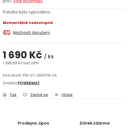
jsou:
Více informací
Jaký je aktuální stav mé objednávky?
Položka byla vyprodána…
Velkoobchodní spolupráce (B2B)
Prodejna nářadí
Momentálně nedostupné
Možnosti doručení
Servis nářadí
Hodnocení obchodu
Doprava a platba
Váš zákaznický účet
Kontakt
1 690 Kč
/ ks
1 396,69 Kč bez DPH
PODPORA
Měrná cena:
Kód zboží:
PM-ST-2000TN-XX
Značka:
POWERMAT
Reklamační formulář
Odstoupení ve lhůtě 14 dní
Tisk
Zeptat se
Hlídat
Obchodní podmínky
Reklamační řád
Podmínky ochrany osobních údajů
Prodejna Jipos
Dárek zdarma