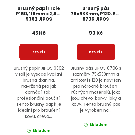
Brusný papír role
Brusný pás
P150, 115mm x 2,5m
75x533mm, P120, 5ks
9362 JIPOS
8706 JIPOS
45 Kč
99 Kč
Brusný papír JIPOS 9362
Brusný pás JIPOS 8706 s
v roli je vysoce kvalitní
rozměry 75x533mm a
brusná tkanina,
zrnitostí P120 je navržen
navržená pro jak
pro náročné broušení
domácí, tak i
různých materiálů, jako
profesionální použití.
jsou dřevo, barvy, laky a
Tento brusný papír je
kovy. Tento brusný pás
ideální pro broušení
je vyroben na...
kovu, dřeva,...
Skladem
Skladem