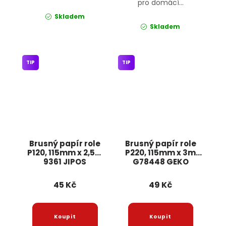
pro domácí...
Skladem
Skladem
TIP
TIP
Brusný papír role
Brusný papír role
P120, 115mm x 2,5m
P220, 115mm x 3m
9361 JIPOS
G78448 GEKO
45 Kč
49 Kč