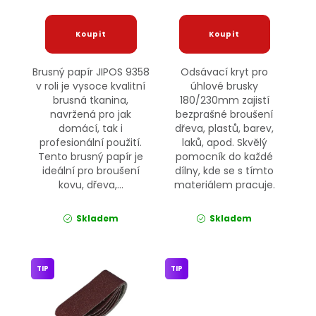
Brusný papír JIPOS 9358
Odsávací kryt pro
v roli je vysoce kvalitní
úhlové brusky
brusná tkanina,
180/230mm zajistí
navržená pro jak
bezprašné broušení
domácí, tak i
dřeva, plastů, barev,
profesionální použití.
laků, apod. Skvělý
Tento brusný papír je
pomocník do každé
ideální pro broušení
dílny, kde se s tímto
kovu, dřeva,...
materiálem pracuje.
Skladem
Skladem
TIP
TIP