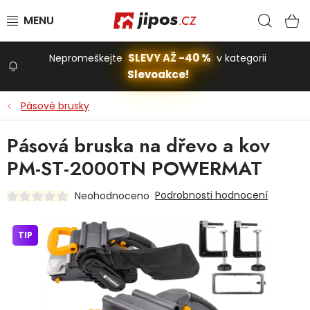
Přejít na obsah
Hled
N
SLEVY AŽ -40 %
Nepromeškejte
v kategorii
Slevoakce!
Slevoakce
Pásové brusky
Zahrada
Pásová bruska na dřevo a kov
PM-ST-2000TN POWERMAT
Stavba a dům
Podrobnosti hodnocení
Neohodnoceno
Dílna
TIP
Domácnost