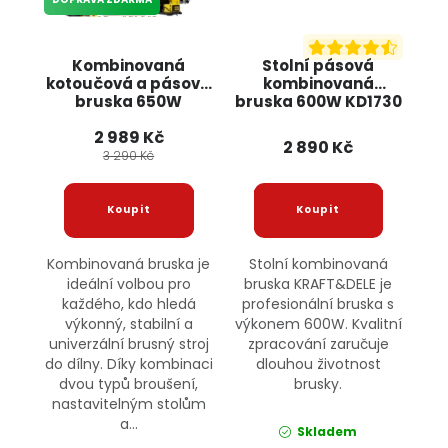
Kombinovaná
Stolní pásová
kotoučová a pásová
kombinovaná
bruska 650W
bruska 600W KD1730
KD5296 KRAFT&DELE
KRAFT&DELE
2 989 Kč
2 890 Kč
3 290 Kč
Kombinovaná bruska je
Stolní kombinovaná
ideální volbou pro
bruska KRAFT&DELE je
každého, kdo hledá
profesionální bruska s
výkonný, stabilní a
výkonem 600W. Kvalitní
univerzální brusný stroj
zpracování zaručuje
do dílny. Díky kombinaci
dlouhou životnost
dvou typů broušení,
brusky.
nastavitelným stolům
a...
Skladem