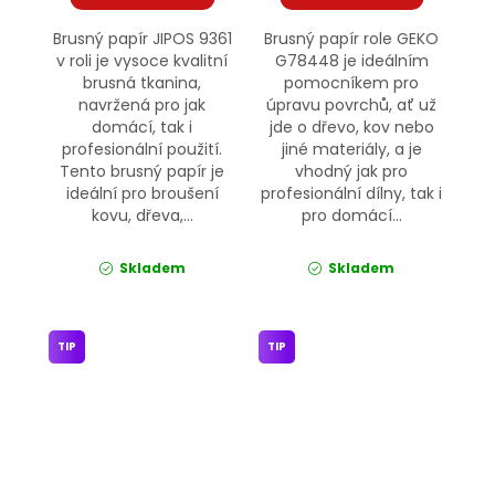
Brusný papír JIPOS 9361
Brusný papír role GEKO
v roli je vysoce kvalitní
G78448 je ideálním
brusná tkanina,
pomocníkem pro
navržená pro jak
úpravu povrchů, ať už
domácí, tak i
jde o dřevo, kov nebo
profesionální použití.
jiné materiály, a je
Tento brusný papír je
vhodný jak pro
ideální pro broušení
profesionální dílny, tak i
kovu, dřeva,...
pro domácí...
Skladem
Skladem
TIP
TIP