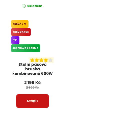
Skladem
7 %
SLEVOAKCE
TIP
DOPRAVA ZDARMA
Stolní pásová
bruska
kombinovaná 600W
KD5295 KRAFT&DELE
2 199 Kč
2 390 Kč