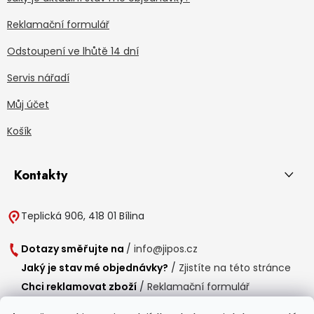
Reklamační formulář
Odstoupení ve lhůtě 14 dní
Servis nářadí
Můj účet
Košík
Kontakty
Teplická 906, 418 01 Bílina
Dotazy směřujte na
/
info@jipos.cz
Jaký je stav mé objednávky?
/
Zjistíte na této stránce
Chci reklamovat zboží
/
Reklamační formulář
Chci vrátit zboží do 14 dní
/
Formulář pro vrácení zboží