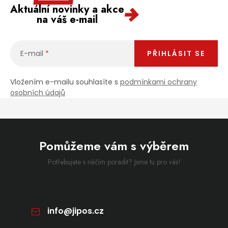
Aktuální novinky a akce
na váš e-mail
E-mail
PŘIHLÁSIT SE
Vložením e-mailu souhlasíte s
podmínkami ochrany
osobních údajů
Pomůžeme vám s výběrem
Potřebujete s něčím poradit? Jsme tu pro vás!
info
@
jipos.cz