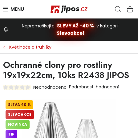
Přejít na obsah
Hled
N
SLEVY AŽ -40 %
Nepromeškejte
v kategorii
Slevoakce!
Slevoakce
Květináče a truhlíky
Zahrada
Ochranné clony pro rostliny
19x19x22cm, 10ks R2438 JIPOS
Stavba a dům
Podrobnosti hodnocení
Neohodnoceno
Dílna
40 %
SLEVOAKCE
Domácnost
NOVINKA
TIP