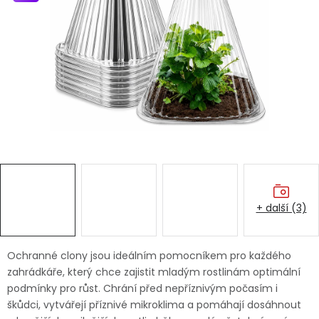
Dětská hřiště
Autodoplňky
Vánoce
Ochranné pomůcky
Fotovoltaika
+ další (3)
Výprodej
Značky
Ochranné clony jsou ideálním pomocníkem pro každého
zahrádkáře, který chce zajistit mladým rostlinám optimální
podmínky pro růst. Chrání před nepříznivým počasím i
škůdci, vytvářejí příznivé mikroklima a pomáhají dosáhnout