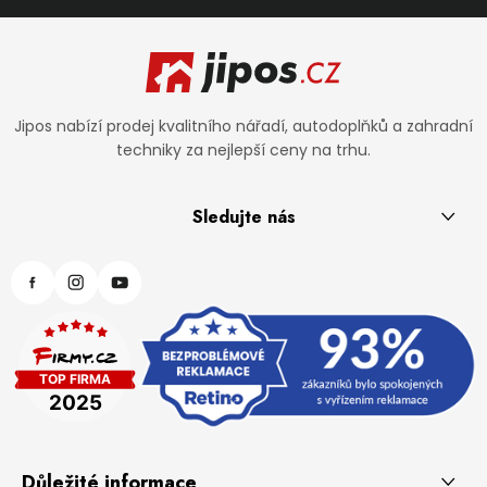
Zápatí
Jipos nabízí prodej kvalitního nářadí, autodoplňků a zahradní
techniky za nejlepší ceny na trhu.
Sledujte nás
Důležité informace