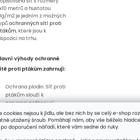
opisovaná síť s rozměry
x10 metrů a hustotou
0g/m2 je jedním z možných
ypů
ochranných sítí proti
tákům
, které jsou k
ispozici na trhu.
lavní výhody ochranné
ítě proti ptákům zahrnují:
Ochrana plodin: Síť proti
ptákům slouží k
prevenci poškození
plodin ptáky. Ptáci mají
e cookies nejsou k jídlu, ale bez nich by se celý e-shop ro
tendenci se živit plody,
atně utažený šroub. Pomáhají nám, aby vše běželo hladce
 po doporučení nářadí, které vám sedne do ruky.
semeny nebo květy, což
může způsobit ztrátu