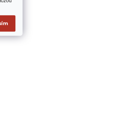
Můžou
sím