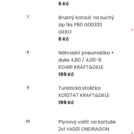
6 Kč
Brusný kotouč na suchý
zip 1ks P80 G00333
GEKO
6 Kč
Náhradní pneumatika +
duše 4,80 / 4,00-8
KD461 KRAFT&DELE
199 Kč
Turistická stolička
KD10747 KRAFT&DELE
199 Kč
Plynový vařič na kartuše
2v1 YA001 ONDRAGON