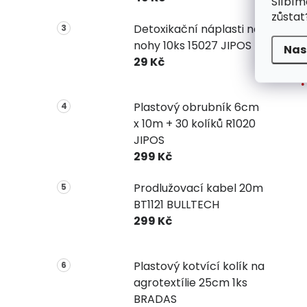
Slíbím
zůstat
Detoxikační náplasti na
nohy 10ks 15027 JIPOS
Nas
29 Kč
Plastový obrubník 6cm
x 10m + 30 kolíků R1020
JIPOS
299 Kč
Prodlužovací kabel 20m
BT1121 BULLTECH
299 Kč
Plastový kotvící kolík na
agrotextílie 25cm 1ks
BRADAS