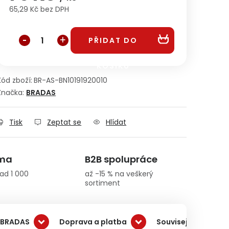
65,29 Kč bez DPH
Měrná cena:
PŘIDAT DO
KOŠÍKU
Kód zboží:
BR-AS-BN10191920010
Značka:
BRADAS
Tisk
Zeptat se
Hlídat
rma
B2B spolupráce
ad 1 000
až -15 % na veškerý
sortiment
 BRADAS
Doprava a platba
Související produkt