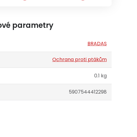
ové parametry
BRADAS
Ochrana proti ptákům
0.1 kg
5907544412298