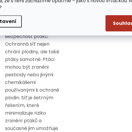
e, že s nimi zacházíme opatrně – jako s novou vrtačkou. 
úrody. Ochranná síť
?
brání ptákům v přístupu
k plodinám, což pomáhá
tavení
Souhla
udržovat je v bezpečí.
Bezpečnost ptáků:
Ochranná síť nejen
chrání plodiny, ale také
ptáky samotné. Ptáci
mohou být zraněni
pesticidy nebo jinými
chemikáliemi
používanými k ochraně
plodin. Síť je šetrným
řešením, které
minimalizuje riziko
zranění ptáků a
současně jim umožňuje