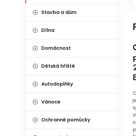
Stavba a dům
Dílna
Domácnost
Dětská hřiště
Autodoplňky
O
j
Vánoce
s
s
Ochranné pomůcky
o
p