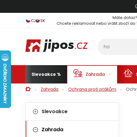
Přejít na obsah
Máte dotaz
CZ
SK
Chcete reklamovat nebo vrátit zboží do 
Slevoakce
Zahrada
Domů
Zahrada
Ochrana proti ptákům
Ochr
Postranní panel
Kategorie
Přeskočit kategorie
Slevoakce
Zahrada