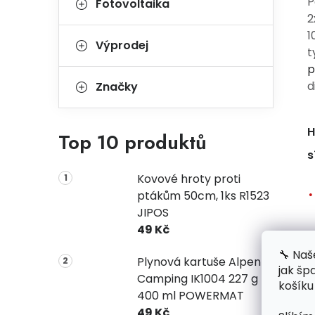
P
Fotovoltaika
2
1
Výprodej
t
p
d
Značky
H
Top 10 produktů
s
Kovové hroty proti
ptákům 50cm, 1ks R1523
JIPOS
49 Kč
🔧 Naš
Plynová kartuše Alpen
jak šp
Camping IK1004 227 g
košíku
400 ml POWERMAT
49 Kč