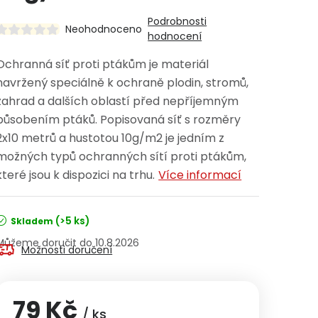
Podrobnosti
Neohodnoceno
hodnocení
Ochranná síť proti ptákům je materiál
navržený speciálně k ochraně plodin, stromů,
zahrad a dalších oblastí před nepříjemným
působením ptáků. Popisovaná síť s rozměry
2x10 metrů a hustotou 10g/m2 je jedním z
možných typů ochranných sítí proti ptákům,
které jsou k dispozici na trhu.
Více informací
(>5 ks)
Skladem
10.8.2026
Možnosti doručení
79 Kč
/ ks