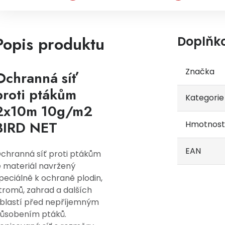
Popis produktu
Doplňk
Značka
Ochranná síť
proti ptákům
Kategorie
2x10m 10g/m2
BIRD NET
Hmotnost
EAN
chranná síť proti ptákům
e materiál navržený
peciálně k ochraně plodin,
tromů, zahrad a dalších
blastí před nepříjemným
ůsobením ptáků.