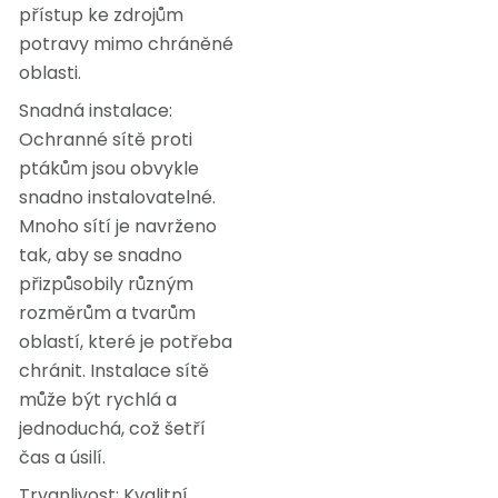
přístup ke zdrojům
potravy mimo chráněné
oblasti.
Snadná instalace:
Ochranné sítě proti
ptákům jsou obvykle
snadno instalovatelné.
Mnoho sítí je navrženo
tak, aby se snadno
přizpůsobily různým
rozměrům a tvarům
oblastí, které je potřeba
chránit. Instalace sítě
může být rychlá a
jednoduchá, což šetří
čas a úsilí.
Trvanlivost: Kvalitní