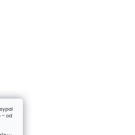
zsypal
 – od