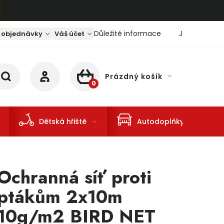
Důležité informace
Jaký je aktu
 objednávky
Váš účet
Prázdný košík
NÁKUPNÍ KOŠÍK
Dětská hřiště
Autodoplňky
Ochranná síť proti
ptákům 2x10m
10g/m2 BIRD NET