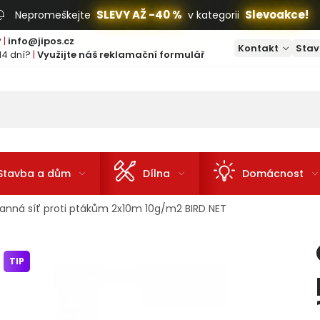
SLEVY AŽ -40 %
Slevoakce!
Nepromeškejte
v kategorii
?
|
info@jipos.cz
Kontakt
Stav
14 dní?
|
Využijte náš reklamační formulář
Stavba a dům
Dílna
Domácnost
anná síť proti ptákům 2x10m 10g/m2 BIRD NET
TIP