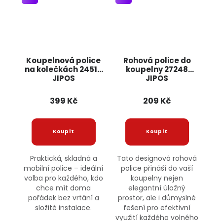
Koupelnová police
Rohová police do
na kolečkách 24513
koupelny 27248
JIPOS
JIPOS
399 Kč
209 Kč
Praktická, skladná a
Tato designová rohová
mobilní police – ideální
police přináší do vaší
volba pro každého, kdo
koupelny nejen
chce mít doma
elegantní úložný
pořádek bez vrtání a
prostor, ale i důmyslné
složité instalace.
řešení pro efektivní
využití každého volného