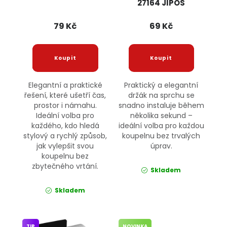
27164 JIPOS
79 Kč
69 Kč
Elegantní a praktické
Praktický a elegantní
řešení, které ušetří čas,
držák na sprchu se
prostor i námahu.
snadno instaluje během
Ideální volba pro
několika sekund –
každého, kdo hledá
ideální volba pro každou
stylový a rychlý způsob,
koupelnu bez trvalých
jak vylepšit svou
úprav.
koupelnu bez
zbytečného vrtání.
Skladem
Skladem
TIP
NOVINKA