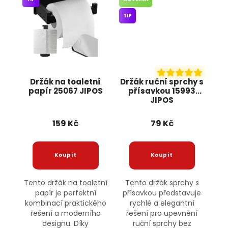
TIP
Držák na toaletní
Držák ruční sprchy s
papír 25067 JIPOS
přísavkou 15993
JIPOS
159 Kč
79 Kč
Tento držák na toaletní
Tento držák sprchy s
papír je perfektní
přísavkou představuje
kombinací praktického
rychlé a elegantní
řešení a moderního
řešení pro upevnění
designu. Díky
ruční sprchy bez