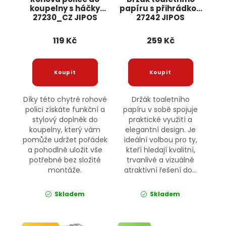
koupelny s háčky
papíru s přihrádkou
27230_CZ JIPOS
27242 JIPOS
119 Kč
259 Kč
Díky této chytré rohové
Držák toaletního
polici získáte funkční a
papíru v sobě spojuje
stylový doplněk do
praktické využití a
koupelny, který vám
elegantní design. Je
pomůže udržet pořádek
ideální volbou pro ty,
a pohodlně uložit vše
kteří hledají kvalitní,
potřebné bez složité
trvanlivé a vizuálně
montáže.
atraktivní řešení do...
Skladem
Skladem