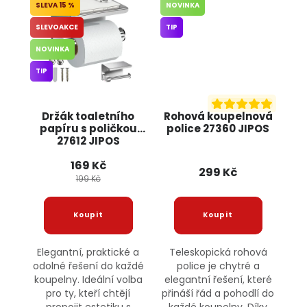
15 %
NOVINKA
SLEVOAKCE
TIP
NOVINKA
TIP
Držák toaletního
Rohová koupelnová
papíru s poličkou
police 27360 JIPOS
27612 JIPOS
169 Kč
299 Kč
199 Kč
Elegantní, praktické a
Teleskopická rohová
odolné řešení do každé
police je chytré a
koupelny. Ideální volba
elegantní řešení, které
pro ty, kteří chtějí
přináší řád a pohodlí do
propojit estetiku s
každé koupelny. Díky