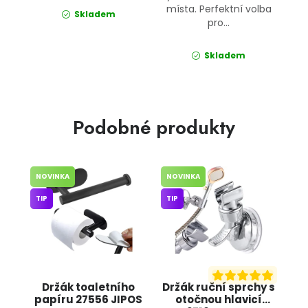
místa. Perfektní volba
Skladem
pro...
Skladem
Podobné produkty
NOVINKA
NOVINKA
TIP
TIP
Držák toaletního
Držák ruční sprchy s
papíru 27556 JIPOS
otočnou hlavicí