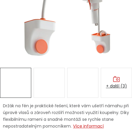
Dětská hřiště
Autodoplňky
Vánoce
Ochranné pomůcky
Fotovoltaika
+ další (3)
Výprodej
Značky
Držák na fén je praktické řešení, které vám ušetří námahu při
úpravě vlasů a zároveň rozšíří možnosti využití koupelny. Díky
flexibilnímu rameni a snadné montáži se rychle stane
nepostradatelným pomocníkem.
Více informací