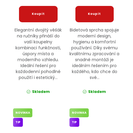
Elegantní dvojitý věšák
Bidetová sprcha spojuje
na ručníky přináší do
moderní design,
vaší koupelny
hygienu a komfortní
kombinaci funkčnosti,
používání. Díky svému
úspory místa a
kvalitnímu zpracování a
moderního vzhledu.
snadné montáži je
Ideální řešení pro
ideálním řešením pro
každodenní pohodlné
každého, kdo chce do
použití i estetický...
své...
Skladem
Skladem
NOVINKA
NOVINKA
TIP
TIP