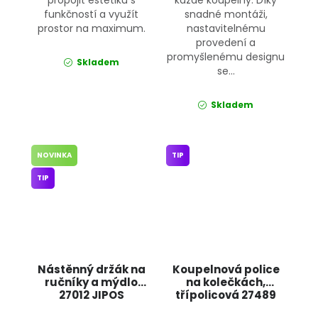
funkčností a využít
snadné montáži,
prostor na maximum.
nastavitelnému
provedení a
promyšlenému designu
Skladem
se...
Skladem
NOVINKA
TIP
TIP
Nástěnný držák na
Koupelnová police
ručníky a mýdlo
na kolečkách,
27012 JIPOS
třípolicová 27489
JIPOS