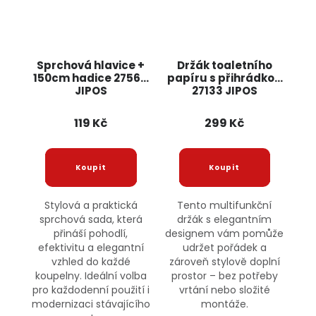
Sprchová hlavice +
Držák toaletního
150cm hadice 27564
papíru s přihrádkou
JIPOS
27133 JIPOS
119 Kč
299 Kč
Stylová a praktická
Tento multifunkční
sprchová sada, která
držák s elegantním
přináší pohodlí,
designem vám pomůže
efektivitu a elegantní
udržet pořádek a
vzhled do každé
zároveň stylově doplní
koupelny. Ideální volba
prostor – bez potřeby
pro každodenní použití i
vrtání nebo složité
modernizaci stávajícího
montáže.