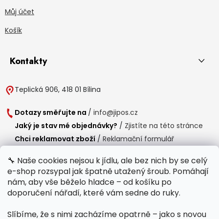
Můj účet
Košík
Kontakty
Teplická 906, 418 01 Bílina
Dotazy směřujte na
/
info@jipos.cz
Jaký je stav mé objednávky?
/
Zjistíte na této stránce
Chci reklamovat zboží
/
Reklamační formulář
Chci vrátit zboží do 14 dní
/
Formulář pro vrácení zboží
🔧 Naše cookies nejsou k jídlu, ale bez nich by se celý
e-shop rozsypal jak špatně utažený šroub. Pomáhají
Provozní doba
nám, aby vše běželo hladce – od košíku po
Po-Čt /
8:00 - 15:00
doporučení nářadí, které vám sedne do ruky.
Pá /
7:30 - 14:30
Slíbíme, že s nimi zacházíme opatrně – jako s novou
Polední přestávka /
11:00 - 11:30