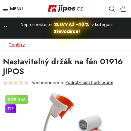
Přejít na obsah
Hled
N
SLEVY AŽ -40 %
Nepromeškejte
v kategorii
Slevoakce!
Slevoakce
Doplňky
Zahrada
Nastavitelný držák na fén 01916
JIPOS
Stavba a dům
Podrobnosti hodnocení
Neohodnoceno
Dílna
NOVINKA
TIP
Domácnost