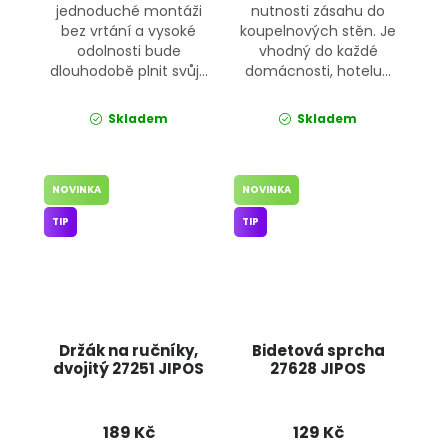
jednoduché montáži
nutnosti zásahu do
bez vrtání a vysoké
koupelnových stěn. Je
odolnosti bude
vhodný do každé
dlouhodobě plnit svůj...
domácnosti, hotelu...
Skladem
Skladem
NOVINKA
NOVINKA
TIP
TIP
Držák na ručníky,
Bidetová sprcha
dvojitý 27251 JIPOS
27628 JIPOS
189 Kč
129 Kč