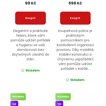
99 Kč
599 Kč
Elegantní a praktické
Koupelnová police je
řešení, které vám
praktickým
pomůže udržet pořádek
pomocníkem pro
a hygienu ve vaší
každodenní organizaci
domácnosti bez
prostoru. Díky mobilitě,
zbytečných zásahů do
stabilní konstrukci a
stěn.
chytrému uspořádání
vám pomůže udržet
pořádek v každé...
Skladem
Skladem
NOVINKA
NOVINKA
TIP
TIP