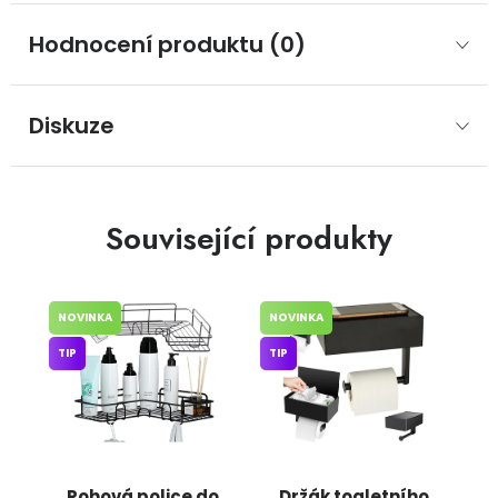
Hodnocení produktu (0)
Diskuze
Související produkty
NOVINKA
NOVINKA
TIP
TIP
Rohová police do
Držák toaletního