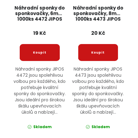
Náhradní sponky do
Náhradní sponky do
sponkovačky, 6mm,
sponkovačky, 8mm,
1000ks 4472 JIPOS
1000ks 4473 JIPOS
19 Kč
20 Kč
Náhradní sponky JIPOS
Náhradní sponky JIPOS
4472 jsou spolehlivou
4473 jsou spolehlivou
volbou pro každého, kdo
volbou pro každého, kdo
potřebuje kvalitní
potřebuje kvalitní
sponky do sponkovačky.
sponky do sponkovačky.
Jsou ideální pro širokou
Jsou ideální pro širokou
škálu upevňovacích
škálu upevňovacích
úkolů a nabízejí...
úkolů a nabízejí...
Skladem
Skladem