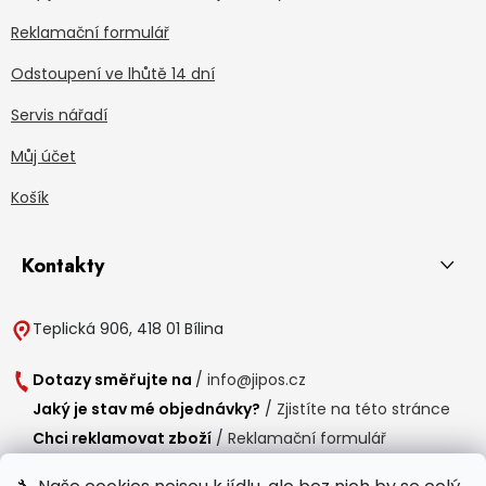
Reklamační formulář
Odstoupení ve lhůtě 14 dní
Servis nářadí
Můj účet
Košík
Kontakty
Teplická 906, 418 01 Bílina
Dotazy směřujte na
/
info@jipos.cz
Jaký je stav mé objednávky?
/
Zjistíte na této stránce
Chci reklamovat zboží
/
Reklamační formulář
Chci vrátit zboží do 14 dní
/
Formulář pro vrácení zboží