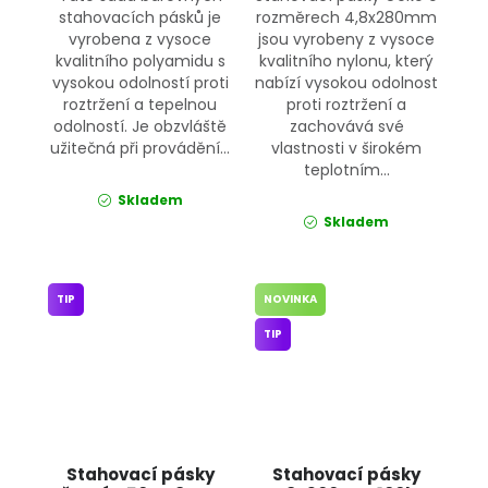
stahovacích pásků je
rozměrech 4,8x280mm
vyrobena z vysoce
jsou vyrobeny z vysoce
kvalitního polyamidu s
kvalitního nylonu, který
vysokou odolností proti
nabízí vysokou odolnost
roztržení a tepelnou
proti roztržení a
odolností. Je obzvláště
zachovává své
užitečná při provádění...
vlastnosti v širokém
teplotním...
Skladem
Skladem
TIP
NOVINKA
TIP
Stahovací pásky
Stahovací pásky