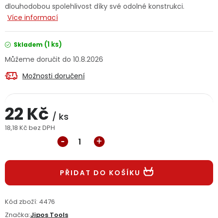
dlouhodobou spolehlivost díky své odolné konstrukci.
Jaký je aktuální stav mé objednávky?
Více informací
Velkoobchodní spolupráce (B2B)
Prodejna nářadí
(1 ks)
Skladem
10.8.2026
Servis nářadí
Hodnocení obchodu
Možnosti doručení
Doprava a platba
Váš zákaznický účet
Kontakt
22 Kč
PODPORA
/ ks
18,18 Kč bez DPH
Měrná cena:
Reklamační formulář
Odstoupení ve lhůtě 14 dní
Obchodní podmínky
Reklamační řád
PŘIDAT DO KOŠÍKU
Podmínky ochrany osobních údajů
Kód zboží:
4476
Značka:
Jipos Tools