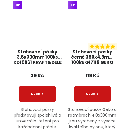
TIP
TIP
Stahovací pásky
Stahovací pásky
3,6x300mm 100ks
černé 380x4,8mm
KD10861 KRAFT&DELE
100ks G17118 GEKO
39 Kč
119 Kč
Stahovací pásky
Stahovací pásky Geko o
představují spolehlivé a
rozměrech 4,8x380mm
univerzální řešení pro
jsou vyrobeny z vysoce
každodenní práci s
kvalitního nylonu, který