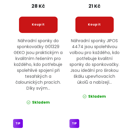
28 Kč
21 Kč
Náhradní sponky do
Náhradní sponky JIPOS
sponkovačky G01329
4474 jsou spolehlivou
GEKO jsou praktickým a
volbou pro každého, kdo
kvalitním řešením pro
potřebuje kvalitní
každého, kdo potřebuje
sponky do sponkovačky.
spolehlivé spojení při
Jsou ideální pro širokou
tesařských a
škálu upevňovacích
čalounických pracích.
úkolů a nabízejí...
Díky svým...
Skladem
Skladem
TIP
TIP