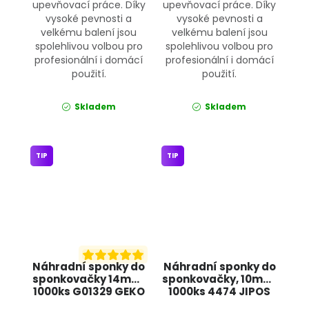
upevňovací práce. Díky
upevňovací práce. Díky
vysoké pevnosti a
vysoké pevnosti a
velkému balení jsou
velkému balení jsou
spolehlivou volbou pro
spolehlivou volbou pro
profesionální i domácí
profesionální i domácí
použití.
použití.
Skladem
Skladem
TIP
TIP
Náhradní sponky do
Náhradní sponky do
sponkovačky 14mm,
sponkovačky, 10mm,
1000ks G01329 GEKO
1000ks 4474 JIPOS