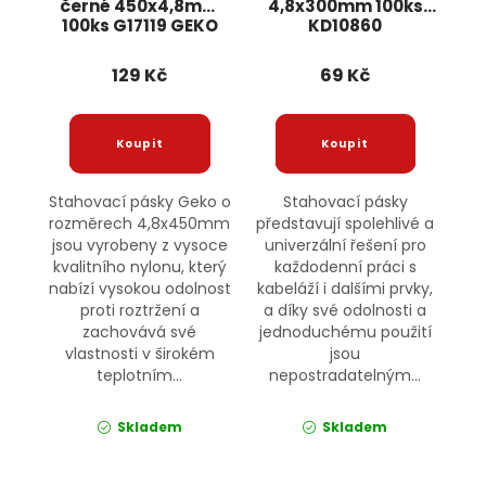
černé 450x4,8mm
4,8x300mm 100ks
100ks G17119 GEKO
KD10860
KRAFT&DELE
129 Kč
69 Kč
Stahovací pásky Geko o
Stahovací pásky
rozměrech 4,8x450mm
představují spolehlivé a
jsou vyrobeny z vysoce
univerzální řešení pro
kvalitního nylonu, který
každodenní práci s
nabízí vysokou odolnost
kabeláží i dalšími prvky,
proti roztržení a
a díky své odolnosti a
zachovává své
jednoduchému použití
vlastnosti v širokém
jsou
teplotním...
nepostradatelným...
Skladem
Skladem