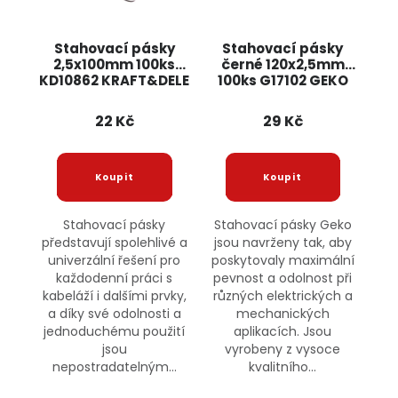
Stahovací pásky
Stahovací pásky
2,5x100mm 100ks
černé 120x2,5mm
KD10862 KRAFT&DELE
100ks G17102 GEKO
22 Kč
29 Kč
Stahovací pásky
Stahovací pásky Geko
představují spolehlivé a
jsou navrženy tak, aby
univerzální řešení pro
poskytovaly maximální
každodenní práci s
pevnost a odolnost při
kabeláží i dalšími prvky,
různých elektrických a
a díky své odolnosti a
mechanických
jednoduchému použití
aplikacích. Jsou
jsou
vyrobeny z vysoce
nepostradatelným...
kvalitního...