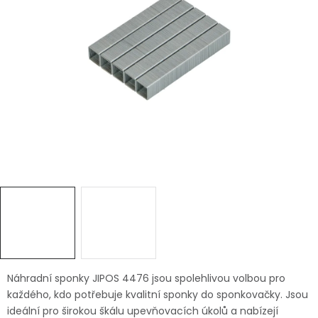
Dětská hřiště
Autodoplňky
Vánoce
Ochranné pomůcky
Fotovoltaika
Výprodej
Značky
Náhradní sponky JIPOS 4476 jsou spolehlivou volbou pro
každého, kdo potřebuje kvalitní sponky do sponkovačky. Jsou
ideální pro širokou škálu upevňovacích úkolů a nabízejí