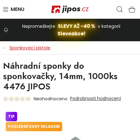
Přejít na obsah
Hled
N
SLEVY AŽ -40 %
Nepromeškejte
v kategorii
Slevoakce!
Slevoakce
Sponkovací pistole
Zahrada
Náhradní sponky do
sponkovačky, 14mm, 1000ks
Stavba a dům
4476 JIPOS
Podrobnosti hodnocení
Neohodnoceno
Dílna
TIP
Domácnost
POSLEDNÍ KUSY SKLADEM