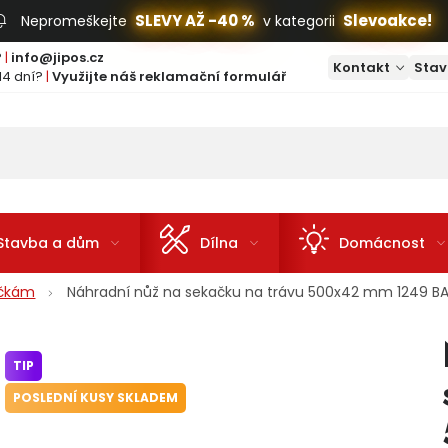
SLEVY AŽ -40 %
Slevoakce!
Nepromeškejte
v kategorii
?
|
info@jipos.cz
Kontakt
Stav
14 dní?
|
Využijte náš reklamační formulář
Stavba a dům
Dílna
Domácnost
ačkám
Náhradní nůž na sekačku na trávu 500x42 mm 1249 B
TIP
POSLEDNÍ KUSY SKLADEM