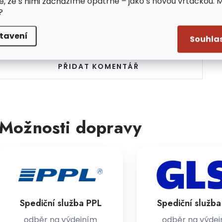
e, že s nimi zacházíme opatrně – jako s novou vrtačkou. 
?
uďte první, kdo napíše příspěvek k této položce.
tavení
Souhla
PŘIDAT KOMENTÁŘ
Možnosti dopravy
Spediční služba PPL
Spediční služb
odběr na výdejním
odběr na výde