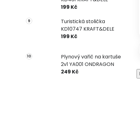
199 Kč
Turistická stolička
KD10747 KRAFT&DELE
199 Kč
Plynový vařič na kartuše
2v1 YA001 ONDRAGON
249 Kč