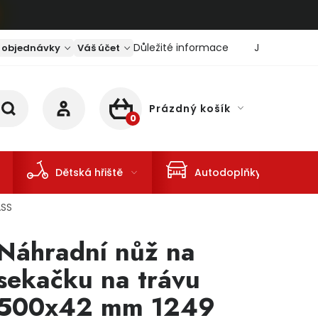
Důležité informace
Jaký je aktu
 objednávky
Váš účet
Prázdný košík
NÁKUPNÍ KOŠÍK
Dětská hřiště
Autodoplňky
ASS
Náhradní nůž na
sekačku na trávu
500x42 mm 1249