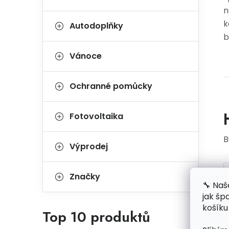
n
k
Autodoplňky
b
Vánoce
Ochranné pomůcky
Fotovoltaika
B
Výprodej
Značky
🔧 Naš
jak šp
košíku
Top 10 produktů