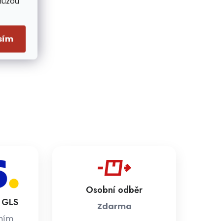
Můžou
sím
Osobní odběr
a GLS
Zdarma
jním