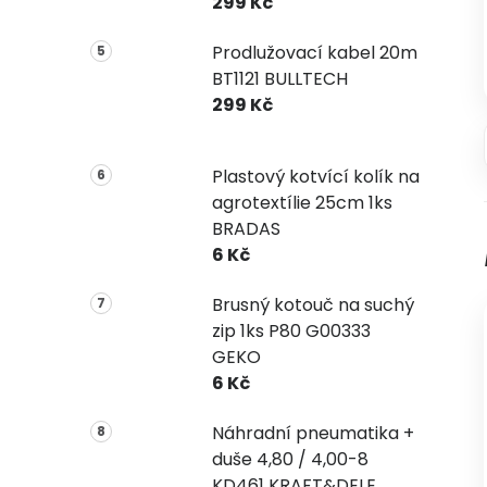
299 Kč
Prodlužovací kabel 20m
BT1121 BULLTECH
299 Kč
Plastový kotvící kolík na
agrotextílie 25cm 1ks
BRADAS
6 Kč
Brusný kotouč na suchý
zip 1ks P80 G00333
GEKO
6 Kč
Náhradní pneumatika +
duše 4,80 / 4,00-8
KD461 KRAFT&DELE