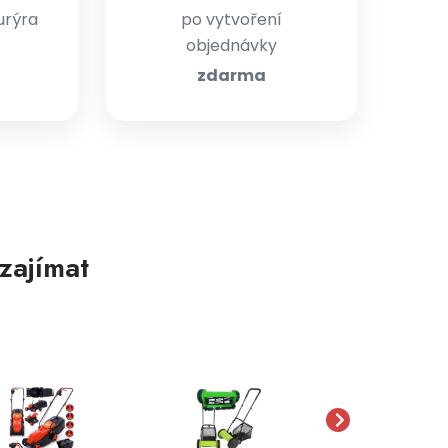
urýra
po vytvoření
objednávky
zdarma
zajímat