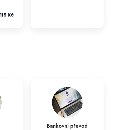
č
119 Kč
Bankovní převod