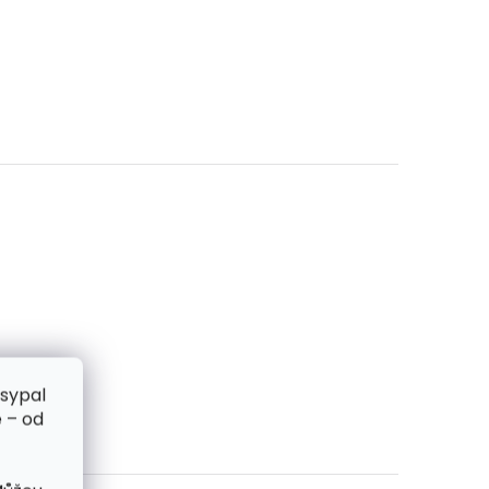
zsypal
 – od