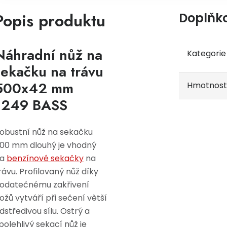
Popis produktu
Doplňk
Náhradní nůž na
Kategorie
sekačku na trávu
500x42 mm
Hmotnost
1249 BASS
obustní nůž na sekačku
00 mm dlouhý je vhodný
na
benzínové sekačky
na
rávu.
Profilovaný nůž díky
odatečnému zakřivení
ožů vytváří při sečení větší
dstředivou sílu.
Ostrý a
polehlivý sekací nůž je