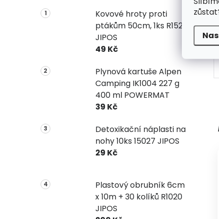
Slíbím
zůstat
Kovové hroty proti
ptákům 50cm, 1ks R1523
B
Nas
JIPOS
49 Kč
Plynová kartuše Alpen
Camping IK1004 227 g
400 ml POWERMAT
39 Kč
Detoxikační náplasti na
nohy 10ks 15027 JIPOS
29 Kč
Plastový obrubník 6cm
x 10m + 30 kolíků R1020
JIPOS