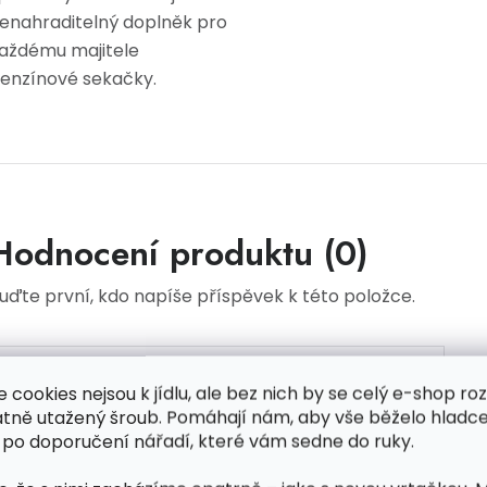
enahraditelný doplněk pro
aždému majitele
enzínové sekačky.
Hodnocení produktu (0)
uďte první, kdo napíše příspěvek k této položce.
PŘIDAT HODNOCENÍ
e cookies nejsou k jídlu, ale bez nich by se celý e-shop ro
atně utažený šroub. Pomáhají nám, aby vše běželo hladce
 po doporučení nářadí, které vám sedne do ruky.