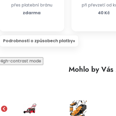
přes platební bránu
při převzetí od k
zdarma
40 Kč
Podrobnosti o způsobech platby
High-contrast mode
Mohlo by Vás 