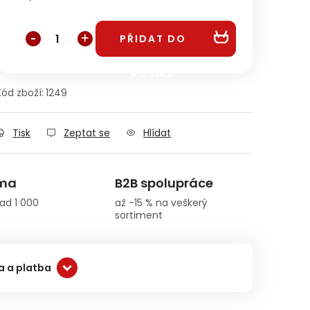
Měrná cena:
PŘIDAT DO
KOŠÍKU
Kód zboží:
1249
Tisk
Zeptat se
Hlídat
rma
B2B spolupráce
ad 1 000
až -15 % na veškerý
sortiment
 a platba