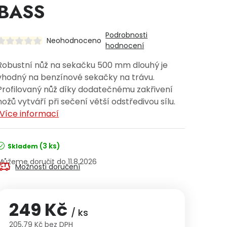
BASS
Podrobnosti
Neohodnoceno
hodnocení
Robustní nůž na sekačku 500 mm dlouhý je
vhodný na benzínové sekačky na trávu.
Profilovaný nůž díky dodatečnému zakřivení
nožů vytváří při sečení větší odstředivou sílu.
Více informací
(3 ks)
Skladem
11.8.2026
Možnosti doručení
249 Kč
/ ks
205,79 Kč bez DPH