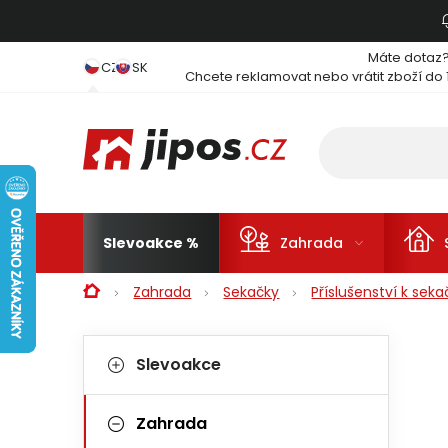
Přejít na obsah
Máte dotaz
CZ
SK
Chcete reklamovat nebo vrátit zboží do 
Slevoakce
Zahrada
Domů
Zahrada
Sekačky
Příslušenství k sek
Postranní panel
Kategorie
Přeskočit kategorie
Slevoakce
Zahrada