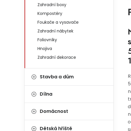
Zahradní boxy
Kompostéry
Foukače a vysavače
Zahradní nábytek
Foliovníky
Hnojiva
Zahradní dekorace
R
Stavba a dům
5
Dílna
t
d
Domácnost
n
o
Dětská hřiště
s