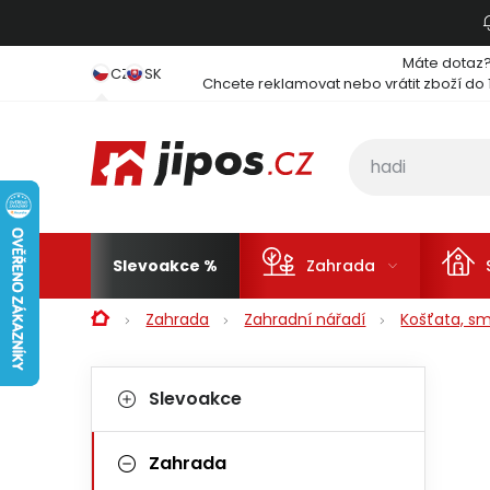
Přejít na obsah
Máte dotaz
CZ
SK
Chcete reklamovat nebo vrátit zboží do 
Slevoakce
Zahrada
Domů
Zahrada
Zahradní nářadí
Košťata, s
Postranní panel
Kategorie
Přeskočit kategorie
Slevoakce
Zahrada