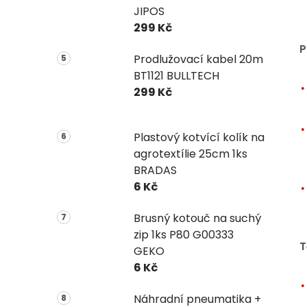
JIPOS
299 Kč
P
Prodlužovací kabel 20m
BT1121 BULLTECH
299 Kč
Plastový kotvící kolík na
agrotextílie 25cm 1ks
BRADAS
6 Kč
Brusný kotouč na suchý
zip 1ks P80 G00333
T
GEKO
6 Kč
Náhradní pneumatika +