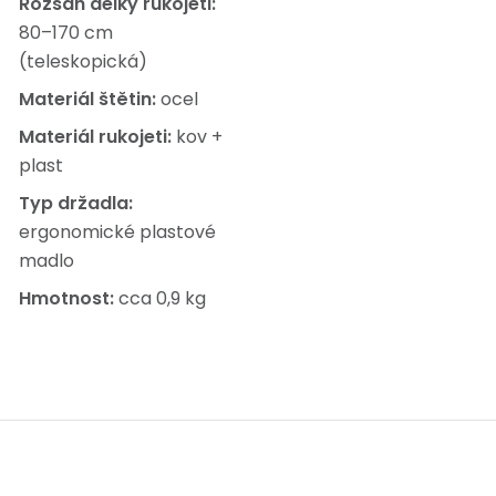
Rozsah délky rukojeti:
80–170 cm
(teleskopická)
Materiál štětin:
ocel
Materiál rukojeti:
kov +
plast
Typ držadla:
ergonomické plastové
madlo
Hmotnost:
cca 0,9 kg