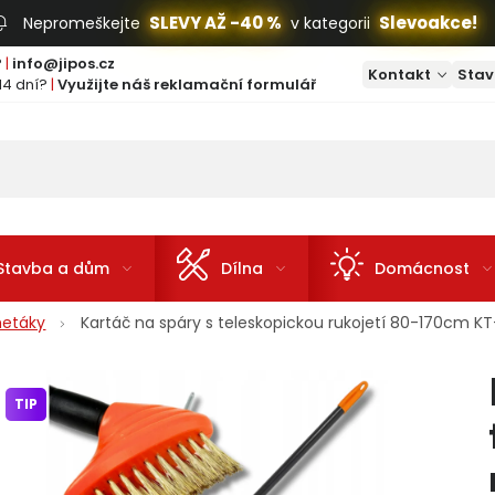
SLEVY AŽ -40 %
Slevoakce!
Nepromeškejte
v kategorii
?
|
info@jipos.cz
Kontakt
Stav
14 dní?
|
Využijte náš reklamační formulář
Stavba a dům
Dílna
Domácnost
metáky
Kartáč na spáry s teleskopickou rukojetí 80-170cm 
TIP