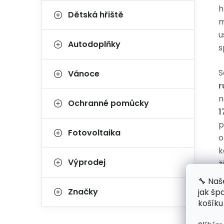
h
Dětská hřiště
m
u
Autodoplňky
s
S
Vánoce
r
n
Ochranné pomůcky
1
p
Fotovoltaika
o
k
Výprodej
ž
p
🔧 Naš
Značky
jak šp
V
košíku