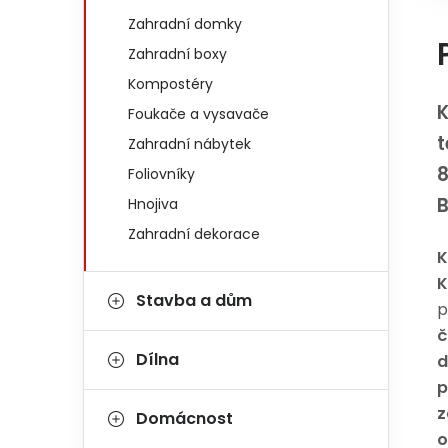
Zahradní domky
Zahradní boxy
Kompostéry
K
Foukače a vysavače
t
Zahradní nábytek
Foliovníky
Hnojiva
Zahradní dekorace
K
K
Stavba a dům
p
č
Dílna
d
p
z
Domácnost
o