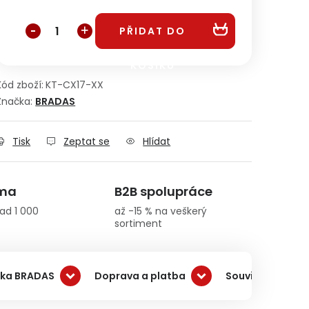
Měrná cena:
PŘIDAT DO
KOŠÍKU
Kód zboží:
KT-CX17-XX
Značka:
BRADAS
Tisk
Zeptat se
Hlídat
rma
B2B spolupráce
ad 1 000
až -15 % na veškerý
sortiment
ka BRADAS
Doprava a platba
Související prod