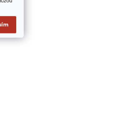
Můžou
sím