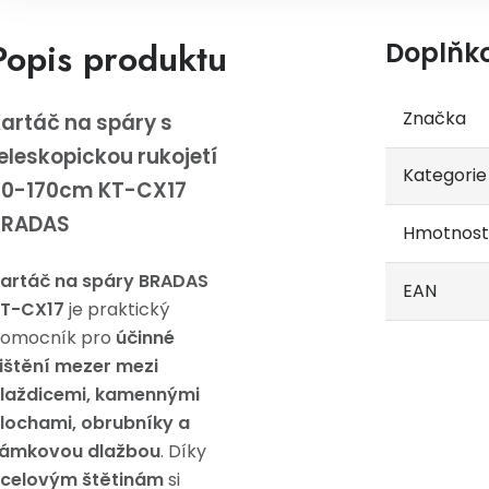
Popis produktu
Doplňk
Značka
artáč na spáry s
eleskopickou rukojetí
Kategorie
80-170cm KT-CX17
BRADAS
Hmotnost
artáč na spáry BRADAS
EAN
T-CX17
je praktický
omocník pro
účinné
ištění mezer mezi
laždicemi, kamennými
lochami, obrubníky a
ámkovou dlažbou
. Díky
celovým štětinám
si