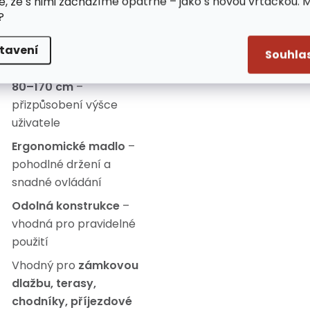
e, že s nimi zacházíme opatrně – jako s novou vrtačkou. 
Pevné ocelové štětiny
–
?
ideální na odolné
nečistoty a plevel
tavení
Souhla
Teleskopická rukojeť
80–170 cm
–
přizpůsobení výšce
uživatele
Ergonomické madlo
–
pohodlné držení a
snadné ovládání
Odolná konstrukce
–
vhodná pro pravidelné
použití
Vhodný pro
zámkovou
dlažbu, terasy,
chodníky, příjezdové