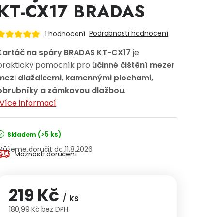
KT-CX17 BRADAS
Podrobnosti hodnocení
1 hodnocení
Kartáč na spáry BRADAS KT-CX17
je
praktický pomocník pro
účinné čištění mezer
mezi dlaždicemi, kamennými plochami,
obrubníky a zámkovou dlažbou
.
Více informací
(>5 ks)
Skladem
11.8.2026
Možnosti doručení
219 Kč
/ ks
180,99 Kč bez DPH