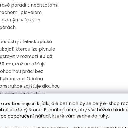
ravě poradí s nečistotami,
echem i plevelem
sazeným v úzkých
párách.
oučástí je
teleskopická
ukojeť
, kterou lze plynule
astavit v rozmezí
80 až
70 cm
, což umožňuje
ohodlnou práci bez
hýbání zad. Odolná
onstrukce zajišťuje dlouhou
ivotnost i při častém
oužívání.
e cookies nejsou k jídlu, ale bez nich by se celý e-shop ro
atně utažený šroub. Pomáhají nám, aby vše běželo hladce
lastnosti
 po doporučení nářadí, které vám sedne do ruky.