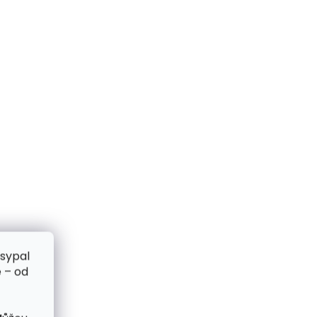
zsypal
 – od