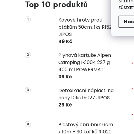
Slíbím
Top 10 produktů
zůstat
Kovové hroty proti
Nas
ptákům 50cm, 1ks R1523
JIPOS
49 Kč
Plynová kartuše Alpen
Camping IK1004 227 g
400 ml POWERMAT
39 Kč
Detoxikační náplasti na
nohy 10ks 15027 JIPOS
29 Kč
Plastový obrubník 6cm
x 10m + 30 kolíků R1020