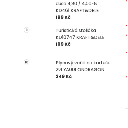
duše 4,80 / 4,00-8
KD461 KRAFT&DELE
199 Kč
Turistická stolička
KD10747 KRAFT&DELE
199 Kč
Plynový vařič na kartuše
2v1 YA001 ONDRAGON
249 Kč