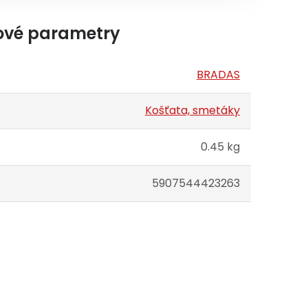
ové parametry
BRADAS
Košťata, smetáky
0.45 kg
5907544423263