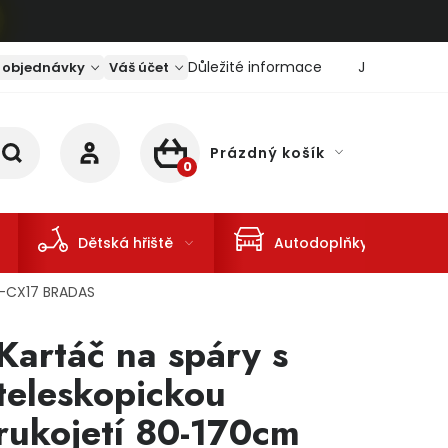
Důležité informace
Jaký je aktu
 objednávky
Váš účet
Prázdný košík
NÁKUPNÍ KOŠÍK
Dětská hřiště
Autodoplňky
KT-CX17 BRADAS
Kartáč na spáry s
teleskopickou
rukojetí 80-170cm