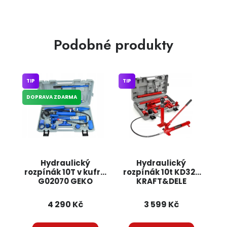
Podobné produkty
TIP
TIP
DOPRAVA ZDARMA
Hydraulický
Hydraulický
rozpínák 10T v kufru
rozpínák 10t KD327
G02070 GEKO
KRAFT&DELE
4 290 Kč
3 599 Kč