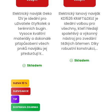
Elektrický naviják Geko
Elektrický lanový naviják
12V je ideální pro
KD1526 KRAFT&DELE je
uživatele čtyřkolek a
ideální volbou pro
terénních bugin.
všechny, kteří hledají
Vysoce kvalitní
spolehlivý a výkonný
materiály a dokonalé
nástroj pro zvedání
přizpůsobení všech
těžkých břemen. Díky
prvků navijáku jej
robustní konstrukci,...
předurčují k...
Skladem
Skladem
10 %
SLEVOAKCE
TIP
DOPRAVA ZDARMA