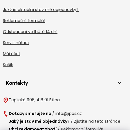
Jaký je aktuální stav mé objednávky?
Reklamační formulář
Odstoupení ve lhůtě 14 dní
Servis nářadí
Můj účet
Košík
Kontakty
Teplická 906, 418 01 Bílina
Dotazy směřujte na
/
info@jipos.cz
Jaký je stav mé objednávky?
/
Zjistíte na této stránce
Chci reklamovat zboží
/
Reklamační formulář