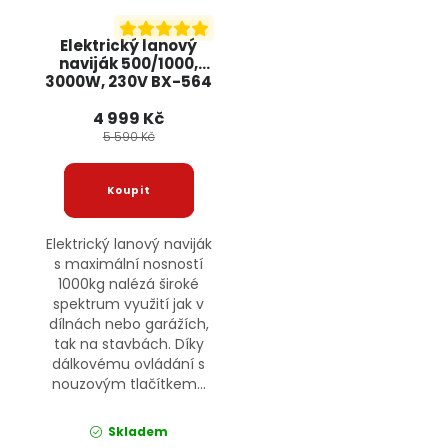
Elektrický lanový
naviják 500/1000,
3000W, 230V BX-564
BOXER
4 999 Kč
5 590 Kč
Elektrický lanový naviják
s maximální nosností
1000kg nalézá široké
spektrum využití jak v
dílnách nebo garážích,
tak na stavbách. Díky
dálkovému ovládání s
nouzovým tlačítkem...
Skladem