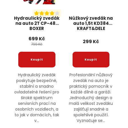
Hydraulický zvedák
Nůžkový zvedák na
na auto 2T CP-480
auto 1,5t KD384
BOXER
KRAFT&DELE
699 Kč
299 Kč
799 Kč
Hydraulický zvedák
Profesionální nůžkový
poskytuje bezpečné,
zvedák na auto je
stabilní a snadno
praktický pomocník v
ovladatelné řešení pro
každé dílně a garáži.
široké spektrum
Jednoduchý design a
servisních prací na
malá velikost zvedáku
osobních vozidlech, a
zajišťují snadné a
to jak v domácích, tak
spolehlivé použití.
v...
Vyznačuje se...