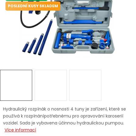
Dětská hřiště
POSLEDNÍ KUSY SKLADEM
Autodoplňky
Vánoce
Ochranné pomůcky
Fotovoltaika
Výprodej
Značky
Hydraulický rozpínák o nosnosti 4 tuny je zařízení, které se
používá k rozpínánípotřebnému pro opravování karoserií
vozidel. Sada je vybavena účinnou hydraulickou pumpou.
Více informací