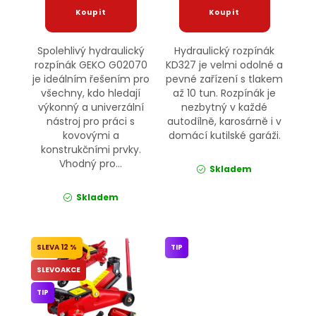
Spolehlivý hydraulický
Hydraulický rozpínák
rozpínák GEKO G02070
KD327 je velmi odolné a
je ideálním řešením pro
pevné zařízení s tlakem
všechny, kdo hledají
až 10 tun. Rozpínák je
výkonný a univerzální
nezbytný v každé
nástroj pro práci s
autodílně, karosárně i v
kovovými a
domácí kutilské garáži.
konstrukčními prvky.
Vhodný pro...
Skladem
Skladem
12 %
TIP
SLEVOAKCE
TIP