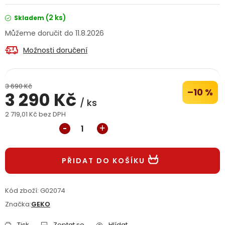
Jaký je aktuální stav mé objednávky?
(2 ks)
Skladem
11.8.2026
Velkoobchodní spolupráce (B2B)
Prodejna nářadí
Možnosti doručení
Servis nářadí
Hodnocení obchodu
3 690 Kč
Doprava a platba
Váš zákaznický účet
Kontakt
–10 %
3 290 Kč
/ ks
2 719,01 Kč bez DPH
PODPORA
Měrná cena:
Reklamační formulář
Odstoupení ve lhůtě 14 dní
PŘIDAT DO KOŠÍKU
Obchodní podmínky
Reklamační řád
Kód zboží:
G02074
Podmínky ochrany osobních údajů
Značka:
GEKO
Tisk
Zeptat se
Hlídat