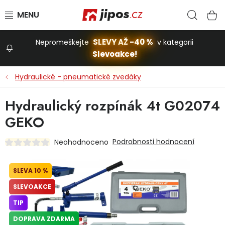
Přejít na obsah
Hled
N
SLEVY AŽ -40 %
Nepromeškejte
v kategorii
Slevoakce!
Slevoakce
Hydraulické - pneumatické zvedáky
Zahrada
Hydraulický rozpínák 4t G02074
GEKO
Stavba a dům
Podrobnosti hodnocení
Neohodnoceno
Dílna
10 %
SLEVOAKCE
Domácnost
TIP
DOPRAVA ZDARMA