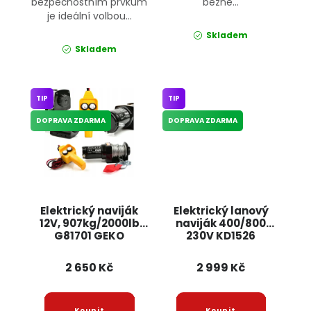
bezpečnostním prvkům
běžné...
je ideální volbou...
Skladem
Skladem
TIP
TIP
DOPRAVA ZDARMA
DOPRAVA ZDARMA
Elektrický naviják
Elektrický lanový
12V, 907kg/2000lb
naviják 400/800
G81701 GEKO
230V KD1526
KRAFT&DELE
2 650 Kč
2 999 Kč