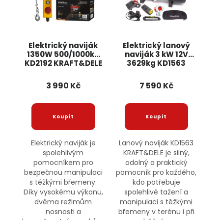
Elektrický naviják
Elektrický lanový
1350W 500/1000kg
naviják 3 kW 12V
KD2192 KRAFT&DELE
3629kg KD1563
KRAFT&DELE
3 990 Kč
7 590 Kč
Elektrický naviják je
Lanový naviják KD1563
spolehlivým
KRAFT&DELE je silný,
pomocníkem pro
odolný a praktický
bezpečnou manipulaci
pomocník pro každého,
s těžkými břemeny.
kdo potřebuje
Díky vysokému výkonu,
spolehlivé tažení a
dvěma režimům
manipulaci s těžkými
nosnosti a
břemeny v terénu i při