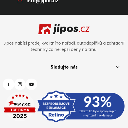
info
@
jipos.cz
Zápatí
Jipos nabízí prodej kvalitního nářadí, autodoplňků a zahradní
techniky za nejlepší ceny na trhu.
Sledujte nás