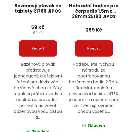
Bazénový plovák na
Náhradní hadice pro
tablety R1766 JIPOS
čerpadlo 1,5m x
38mm 25193 JIPOS
59 Kč
259 Kč
69 Kč
Bazénový plovák
Potřebujete rychlou
představuje
náhradu za
jednoduché a efektivní
opotřebovanou
řešení pro dávkování
bazénovou hadici? Tato
bazénové chemie. Díky
flexibilní, odolná a
regulaci průtoku vody a
univerzální hadice INTEX
odolnému provedení
je ideálním řešením pro
pomáhá udržovat
zajištění správného
bazénovou vodu čistou
chodu vašeho...
a...
Skladem
Skladem