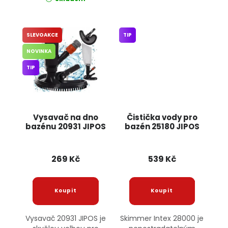
SLEVOAKCE
TIP
NOVINKA
TIP
Vysavač na dno
Čistička vody pro
bazénu 20931 JIPOS
bazén 25180 JIPOS
269 Kč
539 Kč
Vysavač 20931 JIPOS je
Skimmer Intex 28000 je