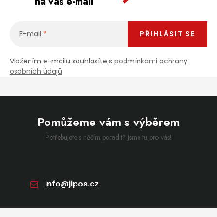
na váš e-mail
E-mail
PŘIHLÁSIT SE
Vložením e-mailu souhlasíte s
podmínkami ochrany
osobních údajů
Pomůžeme vám s výběrem
Potřebujete s něčím poradit? Jsme tu pro vás!
info
@
jipos.cz
Zápatí