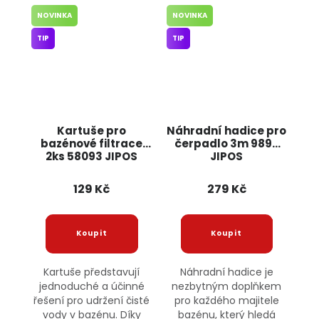
NOVINKA
NOVINKA
TIP
TIP
Kartuše pro
Náhradní hadice pro
bazénové filtrace
čerpadlo 3m 9899
2ks 58093 JIPOS
JIPOS
129 Kč
279 Kč
Kartuše představují
Náhradní hadice je
jednoduché a účinné
nezbytným doplňkem
řešení pro udržení čisté
pro každého majitele
vody v bazénu. Díky
bazénu, který hledá