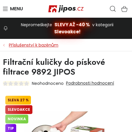
Přejít na obsah
Hled
N
SLEVY AŽ -40 %
Nepromeškejte
v kategorii
Slevoakce!
Slevoakce
Příslušenství k bazénům
Zahrada
Filtrační kuličky do pískové
filtrace 9892 JIPOS
Stavba a dům
Podrobnosti hodnocení
Neohodnoceno
Dílna
27 %
SLEVOAKCE
Domácnost
NOVINKA
TIP