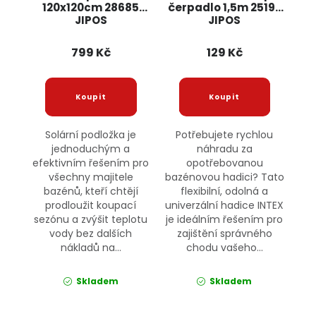
120x120cm 28685
čerpadlo 1,5m 25192
JIPOS
JIPOS
799 Kč
129 Kč
Solární podložka je
Potřebujete rychlou
jednoduchým a
náhradu za
efektivním řešením pro
opotřebovanou
všechny majitele
bazénovou hadici? Tato
bazénů, kteří chtějí
flexibilní, odolná a
prodloužit koupací
univerzální hadice INTEX
sezónu a zvýšit teplotu
je ideálním řešením pro
vody bez dalších
zajištění správného
nákladů na...
chodu vašeho...
Skladem
Skladem