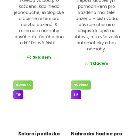
skvělou volbou pro
nepostradatelným
každého, kdo hledá
pomocníkem pro
jednoduché, ekologické
každého majitele
a účinné řešení pro
bazénu – čistí vodu,
údržbu bazénů. S
dávkuje chemii a
minimem námahy
přispívá k lepšímu
dosáhnete čistého dna
ohřevu, a to vše zcela
a křišťálově čisté...
automaticky a bez
námahy.
Skladem
Skladem
NOVINKA
NOVINKA
TIP
TIP
Solární podložka
Náhradní hadice pro