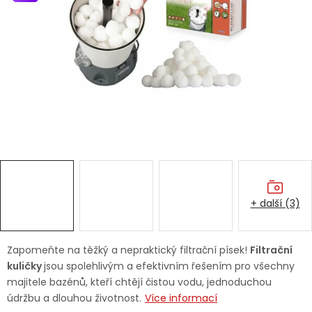
Dětská hřiště
Autodoplňky
Vánoce
Ochranné pomůcky
Fotovoltaika
+ další (3)
Výprodej
Značky
Zapomeňte na těžký a nepraktický filtrační písek!
Filtrační
kuličky
jsou spolehlivým a efektivním řešením pro všechny
majitele bazénů, kteří chtějí čistou vodu, jednoduchou
údržbu a dlouhou životnost.
Více informací