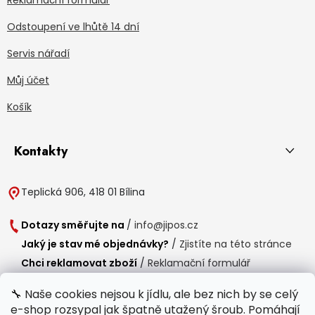
Odstoupení ve lhůtě 14 dní
Servis nářadí
Můj účet
Košík
Kontakty
Teplická 906, 418 01 Bílina
Dotazy směřujte na
/
info@jipos.cz
Jaký je stav mé objednávky?
/
Zjistíte na této stránce
Chci reklamovat zboží
/
Reklamační formulář
Chci vrátit zboží do 14 dní
/
Formulář pro vrácení zboží
🔧 Naše cookies nejsou k jídlu, ale bez nich by se celý
e-shop rozsypal jak špatně utažený šroub. Pomáhají
Provozní doba