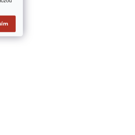
Můžou
sím