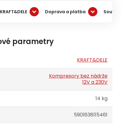
 KRAFT&DELE
Doprava a platba
Související pro
ové parametry
KRAFT&DELE
Kompresory bez nádrže
12V a 230V
14 kg
5901638115461