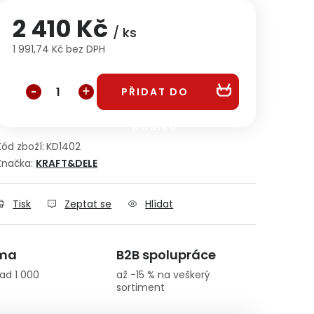
2 410 Kč
/ ks
1 991,74 Kč bez DPH
Měrná cena:
PŘIDAT DO
KOŠÍKU
Kód zboží:
KD1402
Značka:
KRAFT&DELE
Tisk
Zeptat se
Hlídat
rma
B2B spolupráce
ad 1 000
až -15 % na veškerý
sortiment