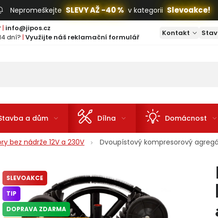
SLEVY AŽ -40 %
Slevoakce!
Nepromeškejte
v kategorii
?
|
info@jipos.cz
Kontakt
Stav
14 dní?
|
Využijte náš reklamační formulář
Stavba a dům
Dílna
Domácnost
ry bez nádrže 12V a 230V
Dvoupístový kompresorový agregá
SLEVOAKCE
TIP
DOPRAVA ZDARMA