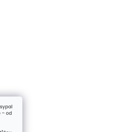
zsypal
 – od