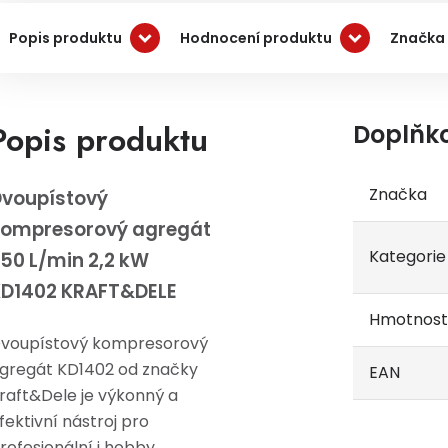
Popis produktu
Hodnocení produktu
Značka
Popis produktu
Doplňk
Značka
voupístový
kompresorový agregát
Kategorie
50 L/min 2,2 kW
KD1402 KRAFT&DELE
Hmotnost
voupístový kompresorový
gregát KD1402 od značky
EAN
raft&Dele je výkonný a
fektivní nástroj pro
rofesionální i hobby