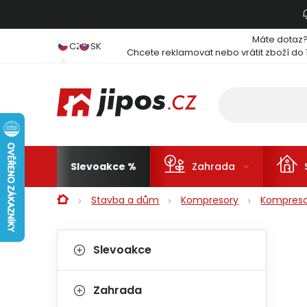
Přejít na obsah
Máte dotaz
CZ
SK
Chcete reklamovat nebo vrátit zboží do 
Slevoakce
Zahrada
Domů
Stavba a dům
Kompresory
Kompreso
Postranní panel
Kategorie
Přeskočit kategorie
Slevoakce
Zahrada