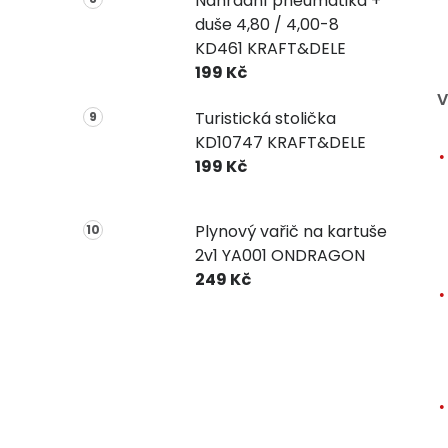
Náhradní pneumatika +
duše 4,80 / 4,00-8
KD461 KRAFT&DELE
199 Kč
V
Turistická stolička
KD10747 KRAFT&DELE
199 Kč
Plynový vařič na kartuše
2v1 YA001 ONDRAGON
249 Kč