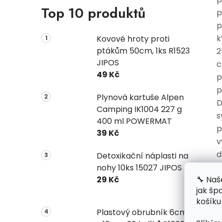
Top 10 produktů
p
p
k
Kovové hroty proti
ptákům 50cm, 1ks R1523
2
JIPOS
c
49 Kč
p
p
Plynová kartuše Alpen
D
Camping IK1004 227 g
s
400 ml POWERMAT
p
39 Kč
v
d
Detoxikační náplasti na
nohy 10ks 15027 JIPOS
V
🔧 Naš
29 Kč
jak šp
košíku
Plastový obrubník 6cm