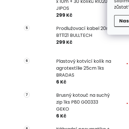
Slíbím
x 10m + 30 kolíků R1020
zůstat
JIPOS
299 Kč
Nas
Prodlužovací kabel 20m
BT1121 BULLTECH
299 Kč
Plastový kotvící kolík na
agrotextílie 25cm 1ks
BRADAS
6 Kč
Brusný kotouč na suchý
zip 1ks P80 G00333
GEKO
6 Kč