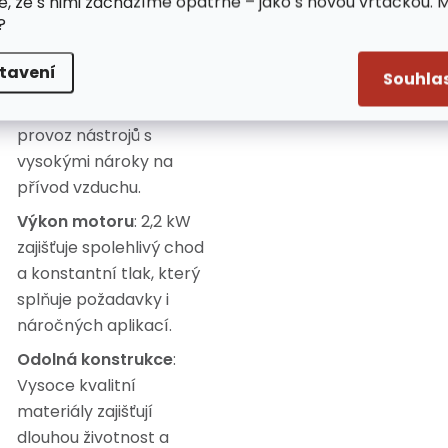
e, že s nimi zacházíme opatrně – jako s novou vrtačkou. 
efektivitu, ideální pro
?
intenzivní používání.
tavení
Souhla
Průtok vzduchu
: Až 250
L/min umožňuje efektivní
provoz nástrojů s
vysokými nároky na
přívod vzduchu.
Výkon motoru
: 2,2 kW
zajišťuje spolehlivý chod
a konstantní tlak, který
splňuje požadavky i
náročných aplikací.
Odolná konstrukce
:
Vysoce kvalitní
materiály zajišťují
dlouhou životnost a