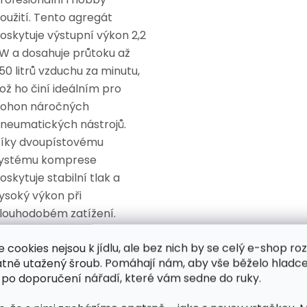
oužití. Tento agregát
oskytuje výstupní výkon 2,2
W a dosahuje průtoku až
50 litrů vzduchu za minutu,
ož ho činí ideálním pro
ohon náročných
neumatických nástrojů.
íky dvoupístovému
ystému komprese
oskytuje stabilní tlak a
ysoký výkon při
louhodobém zatížení.
lastnosti:
e cookies nejsou k jídlu, ale bez nich by se celý e-shop ro
atně utažený šroub. Pomáhají nám, aby vše běželo hladce
 po doporučení nářadí, které vám sedne do ruky.
Dvoupístový systém
:
Poskytuje vyšší výkon a