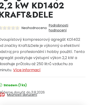
2,2 kW KD1402
KRAFT&DELE
Podrobnosti
Neohodnoceno
hodnocení
Dvoupístový kompresorový agregát KD1402
od značky Kraft&Dele je výkonný a efektivní
nástroj pro profesionální i hobby použití. Tento
agregát poskytuje výstupní výkon 2,2 kW a
dosahuje průtoku až 250 litrů vzduchu za
minutu.
Více informací
(1 ks)
Skladem
11.8.2026
Možnosti doručení