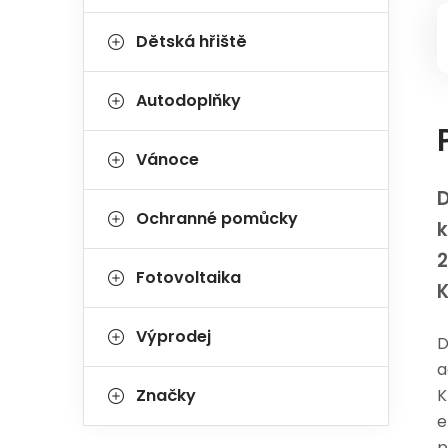
Dětská hřiště
Autodoplňky
Vánoce
D
Ochranné pomůcky
2
Fotovoltaika
Výprodej
D
a
Značky
K
e
p