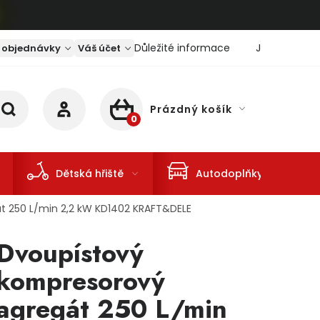
Důležité informace
Jaký je aktu
 objednávky
Váš účet
Prázdný košík
NÁKUPNÍ KOŠÍK
Dětská hřiště
Autodoplňky
t 250 L/min 2,2 kW KD1402 KRAFT&DELE
Dvoupístový
kompresorový
agregát 250 L/min