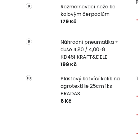
P
Rozmělňovací nože ke
kalovým čerpadlům
179 Kč
Náhradní pneumatika +
duše 4,80 / 4,00-8
KD461 KRAFT&DELE
199 Kč
T
Plastový kotvící kolík na
agrotextílie 25cm 1ks
BRADAS
6 Kč