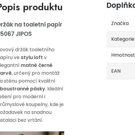
Popis produktu
Doplňk
Značka
ržák na toaletní papír
5067 JIPOS
Kategorie
ovový držák toaletního
Hmotnost
apíru ve
stylu loft
v
legantní
matné černé
EAN
arvě
, určený pro montáž
a stěnu pomocí kvalitní
boustranné pásky
. Ideální
ešení pro moderní i
růmyslové koupelny, kde je
ožadavek na snadnou
nstalaci bez vrtání.