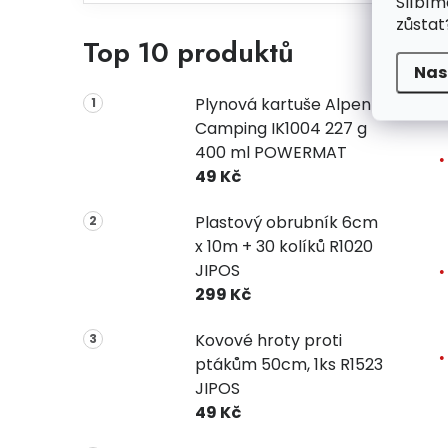
Slíbím
zůstat
Top 10 produktů
Nas
Plynová kartuše Alpen
Camping IK1004 227 g
400 ml POWERMAT
49 Kč
Plastový obrubník 6cm
x 10m + 30 kolíků R1020
JIPOS
299 Kč
Kovové hroty proti
ptákům 50cm, 1ks R1523
JIPOS
49 Kč