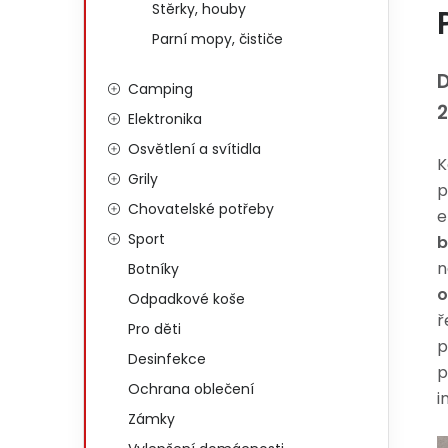
Stěrky, houby
Parní mopy, čističe
D
Camping
2
Elektronika
Osvětlení a svítidla
K
Grily
p
Chovatelské potřeby
e
Sport
b
n
Botníky
o
Odpadkové koše
ř
Pro děti
p
Desinfekce
p
Ochrana oblečení
i
Zámky