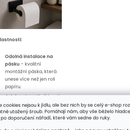
lastnosti:
Odolná instalace na
pásku
– kvalitní
montážní páska, která
unese více než jen roli
papíru.
Odolnost proti vlhkosti
a korozi
– díky
e cookies nejsou k jídlu, ale bez nich by se celý e-shop ro
atně utažený šroub. Pomáhají nám, aby vše běželo hladce
práškovému lakování
 po doporučení nářadí, které vám sedne do ruky.
vhodný i do koupelen s
vysokou vlhkostí.