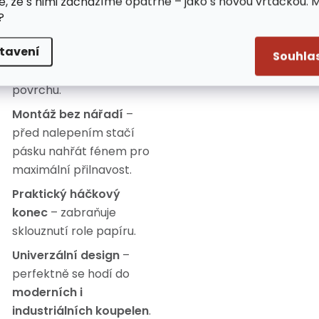
e, že s nimi zacházíme opatrně – jako s novou vrtačkou. 
Snadné vyjmutí bez
?
poškození
– držák lze
tavení
odstranit bez zanechání
Souhla
stop či poškození
povrchu.
Montáž bez nářadí
–
před nalepením stačí
pásku nahřát fénem pro
maximální přilnavost.
Praktický háčkový
konec
– zabraňuje
sklouznutí role papíru.
Univerzální design
–
perfektně se hodí do
moderních i
industriálních koupelen
.