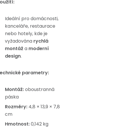
oužití:
Ideální pro domácnosti,
kanceláře, restaurace
nebo hotely, kde je
vyžadována
rychlá
montáž
a
moderní
design
.
echnické parametry:
Montáž:
oboustranná
páska
Rozměry:
4,8 × 13,9 × 7,8
cm
Hmotnost:
0,142 kg