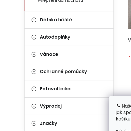
Vylepšení domácnosti
Dětská hřiště
Autodoplňky
V
Vánoce
Ochranné pomůcky
Fotovoltaika
🔧 Naš
Výprodej
jak šp
košíku
Značky