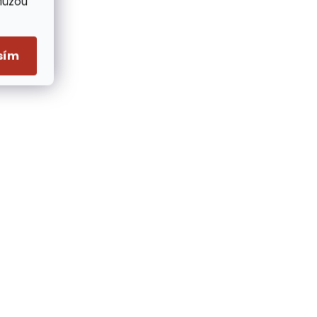
Můžou
sím