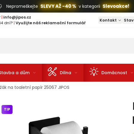
SLEVY AŽ -40 %
Slevoakce!
Nepromeškejte
v kategorii
?
|
info@jipos.cz
Kontakt
Stav
14 dní?
|
Využijte náš reklamační formulář
Stavba a dům
Dílna
Domácnost
žák na toaletní papír 25067 JIPOS
TIP