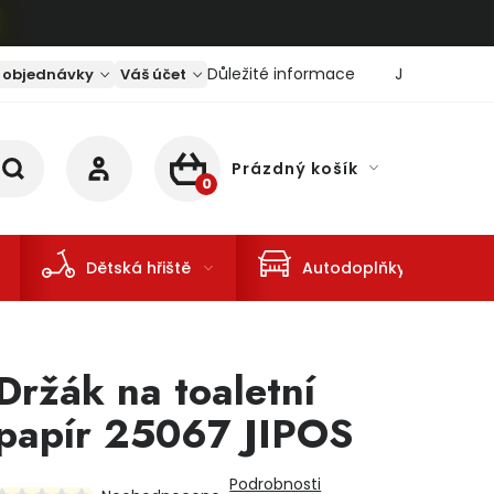
Důležité informace
Jaký je aktu
 objednávky
Váš účet
Prázdný košík
NÁKUPNÍ KOŠÍK
Dětská hřiště
Autodoplňky
Držák na toaletní
papír 25067 JIPOS
Podrobnosti