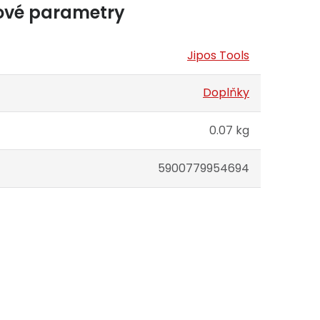
ové parametry
Jipos Tools
Doplňky
0.07 kg
5900779954694