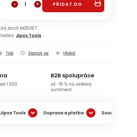
PŘIDAT DO
KOŠÍKU
Kód zboží:
M25067
Značka:
Jipos Tools
Tisk
Zeptat se
Hlídat
rma
B2B spolupráce
ad 1 000
až -15 % na veškerý
sortiment
Jipos Tools
Doprava a platba
Související pro