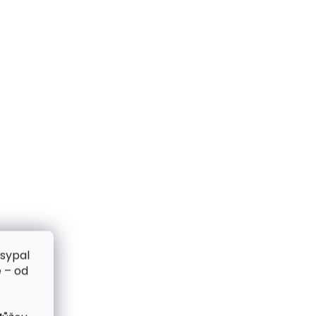
zsypal
 – od