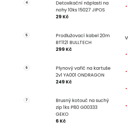
Detoxikační náplasti na
nohy 10ks 15027 JIPOS
29 Kč
Prodlužovací kabel 20m
V
BT1121 BULLTECH
299 Kč
Plynový vařič na kartuše
2v1 YA001 ONDRAGON
249 Kč
Brusný kotouč na suchý
zip 1ks P80 G00333
GEKO
6 Kč