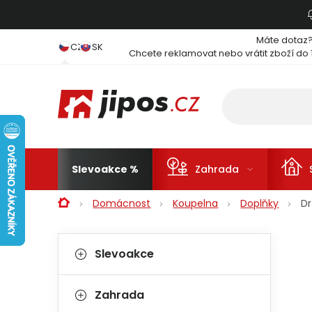
Přejít na obsah
Máte dotaz
CZ
SK
Chcete reklamovat nebo vrátit zboží do 
Slevoakce
Zahrada
Domů
Domácnost
Koupelna
Doplňky
Dr
Postranní panel
Kategorie
Přeskočit kategorie
Slevoakce
Zahrada