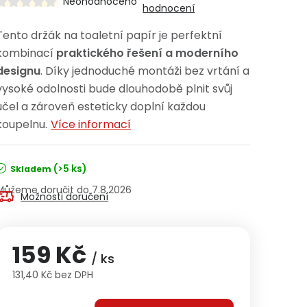
Neohodnoceno
hodnocení
Tento držák na toaletní papír je perfektní
kombinací
praktického řešení a moderního
designu
. Díky jednoduché montáži bez vrtání a
vysoké odolnosti bude dlouhodobě plnit svůj
účel a zároveň esteticky doplní každou
koupelnu.
Více informací
(>5 ks)
Skladem
7.8.2026
Možnosti doručení
159 Kč
/ ks
131,40 Kč bez DPH
Měrná cena: