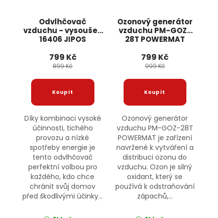
Odvlhčovač
Ozonový generátor
vzduchu - vysoušeč
vzduchu PM-GOZ-
16406 JIPOS
28T POWERMAT
799 Kč
799 Kč
899 Kč
999 Kč
Díky kombinaci vysoké
Ozonový generátor
účinnosti, tichého
vzduchu PM-GOZ-28T
provozu a nízké
POWERMAT je zařízení
spotřeby energie je
navržené k vytváření a
tento odvlhčovač
distribuci ozonu do
perfektní volbou pro
vzduchu. Ozon je silný
každého, kdo chce
oxidant, který se
chránit svůj domov
používá k odstraňování
před škodlivými účinky...
zápachů,...