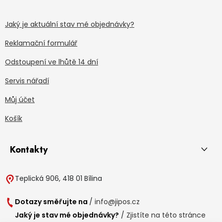
Jaký je aktuální stav mé objednávky?
Reklamační formulář
Odstoupení ve lhůtě 14 dní
Servis nářadí
Můj účet
Košík
Kontakty
Teplická 906, 418 01 Bílina
Dotazy směřujte na
/
info@jipos.cz
Jaký je stav mé objednávky?
/
Zjistíte na této stránce