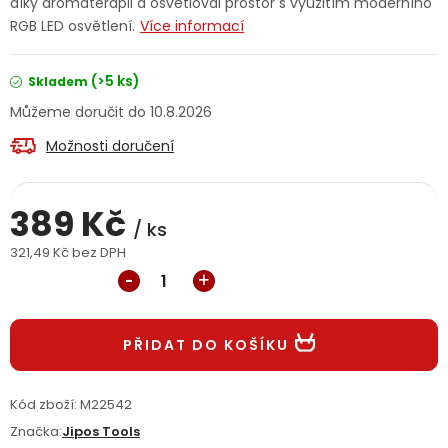
díky aromaterapii a osvětloval prostor s využitím moderního
Jaký je aktuální stav mé objednávky?
RGB LED osvětlení.
Více informací
Velkoobchodní spolupráce (B2B)
Prodejna nářadí
(>5 ks)
Skladem
10.8.2026
Servis nářadí
Hodnocení obchodu
Možnosti doručení
Doprava a platba
Váš zákaznický účet
Kontakt
389 Kč
/ ks
PODPORA
321,49 Kč bez DPH
Měrná cena:
Reklamační formulář
Odstoupení ve lhůtě 14 dní
Obchodní podmínky
PŘIDAT DO KOŠÍKU
Reklamační řád
Podmínky ochrany osobních údajů
Kód zboží:
M22542
Značka:
Jipos Tools