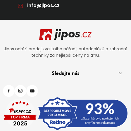
info
@
jipos.cz
Zápatí
Jipos nabízí prodej kvalitního nářadí, autodoplňků a zahradní
techniky za nejlepší ceny na trhu.
Sledujte nás