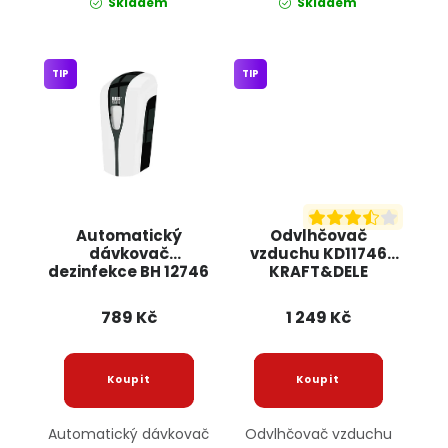
Skladem
Skladem
TIP
TIP
Automatický
Odvlhčovač
dávkovač
vzduchu KD11746
dezinfekce BH 12746
KRAFT&DELE
BASS
789 Kč
1 249 Kč
Automatický dávkovač
Odvlhčovač vzduchu