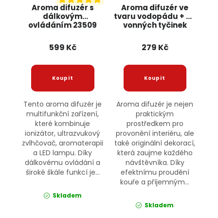
Aroma difuzér s
Aroma difuzér ve
dálkovým
tvaru vodopádu + 55
ovládáním 23509
vonných tyčinek
JIPOS
22655 JIPOS
599 Kč
279 Kč
Tento aroma difuzér je
Aroma difuzér je nejen
multifunkční zařízení,
praktickým
které kombinuje
prostředkem pro
ionizátor, ultrazvukový
provonění interiéru, ale
zvlhčovač, aromaterapii
také originální dekorací,
a LED lampu. Díky
která zaujme každého
dálkovému ovládání a
návštěvníka. Díky
široké škále funkcí je...
efektnímu proudění
kouře a příjemným...
Skladem
Skladem