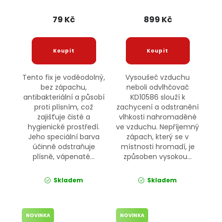
KRAFT&DELE
79 Kč
899 Kč
Tento fix je voděodolný,
Vysoušeč vzduchu
bez zápachu,
neboli odvlhčovač
antibakteriální a působí
KD10586 slouží k
proti plísním, což
zachycení a odstranění
zajišťuje čisté a
vlhkosti nahromaděné
hygienické prostředí.
ve vzduchu. Nepříjemný
Jeho speciální barva
zápach, který se v
účinně odstraňuje
místnosti hromadí, je
plísně, vápenaté...
způsoben vysokou...
Skladem
Skladem
NOVINKA
NOVINKA