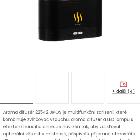
Dětská hřiště
Autodoplňky
Vánoce
Ochranné pomůcky
Fotovoltaika
+ další (4)
Výprodej
Značky
Aroma difuzér 22542 JIPOS je multifunkční zařízení, které
kombinuje zvlhčovač vzduchu, aroma difuzér a LED lampu s
efektem hořícího ohně. Je navržen tak, aby zajišťoval
optimální vlhkost v místnosti, přispíval k příjemné atmosféře