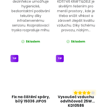
dezinfekce umožňuje
KD11746 KRAFT&DELE je
hygienické,
skvělým řešením pro
bezkontaktní podávání
menší prostory , kde je
tekutiny díky
třeba snížit vlhkost a
infračervenému
zároveň zlepšit kvalitu
senzoru. Rozprašovací
vzduchu. Díky tichému
tryska rozprašuje mlhu.
provozu, nízkým...
Skladem
Skladem
TIP
TIP
Fix na čištění spáry,
Vysoušeč vzduchu
bílý 15036 JIPOS
odvlhčovač 25W
KD10586