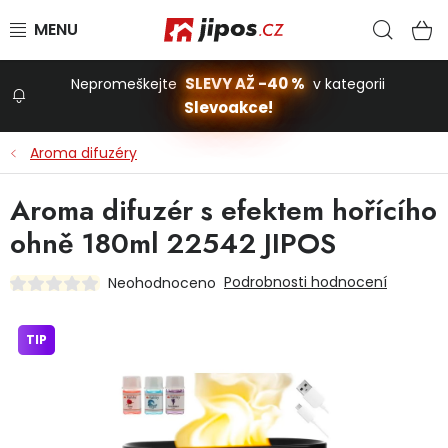
Přejít na obsah
Hled
N
SLEVY AŽ -40 %
Nepromeškejte
v kategorii
Slevoakce!
Slevoakce
Aroma difuzéry
Zahrada
Aroma difuzér s efektem hořícího
ohně 180ml 22542 JIPOS
Stavba a dům
Podrobnosti hodnocení
Neohodnoceno
Dílna
TIP
Domácnost