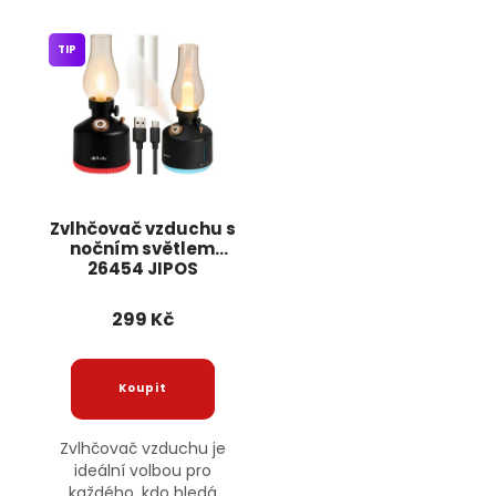
TIP
Zvlhčovač vzduchu s
nočním světlem
26454 JIPOS
299 Kč
Zvlhčovač vzduchu je
ideální volbou pro
každého, kdo hledá