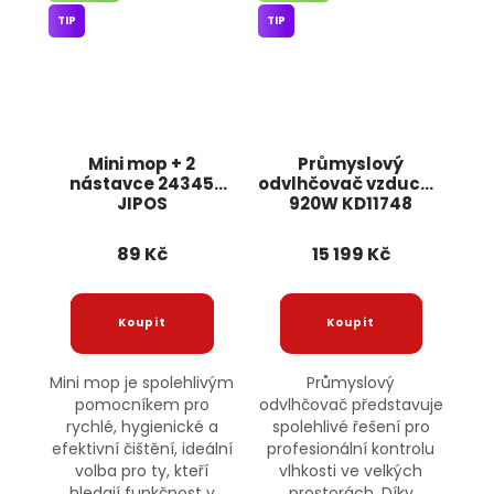
TIP
TIP
Mini mop + 2
Průmyslový
nástavce 24345
odvlhčovač vzduchu
JIPOS
920W KD11748
KRAFT&DELE
89 Kč
15 199 Kč
Mini mop je spolehlivým
Průmyslový
pomocníkem pro
odvlhčovač představuje
rychlé, hygienické a
spolehlivé řešení pro
efektivní čištění, ideální
profesionální kontrolu
volba pro ty, kteří
vlhkosti ve velkých
hledají funkčnost v
prostorách. Díky